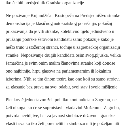
tko će biti predsjednik Gradske organizacije.
Ne pozivanje Kujundžića i Kostopeča na Predsjedništvo stranke
demonstracija je klasičnog autokratskog ponašanja, pokušaj
prikazivanja da je vrh stranke, kolektivno tijelo jedinstveno u
pružanju podrške šefovom kandidatu samo pokazuje kako je
nešto trulo u stožernoj stranci, točnije u zagrebačkoj organizaciji
stranke. Nepozivanje drugih kandidata osim svog,pljuska, velika
šamarčina je svim onim malim članovima stranke koji donose
ono najbitnije, hrpu glasova na parlamentarnim ili lokalnim
izborima. Njih se tim činom tretira kao one koji su samo strojevi
za glasanje bez prava na svoj odabir, svoj stav i svoje mišljenje.
Plenković jednostavno želi politiku kontinuiteta u Zagrebu, ne
želi nikoga tko će se suprotstaviti vladavini Možemo u Zagrebu,
potvrda nevidljive, bar za javnost simbioze državne i gradske
vlasti i svatko tko želi poremetiti tu simbiozu niti je poželjan niti