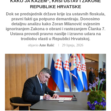
KAKO JA KAŽEM”, KRŠI USTAV I ZAKONE
REPUBLIKE HRVATSKE
Dok se predsjednik države krije iza ustavnih floskula,
pravni fakti ga potpuno demantiraju. Donosimo
detaljnu analizu kako Zoran Milanović svjesnim
ignoriranjem Zakona o obrani i rastezanjem Članka 7.
Ustava provodi pravno nasilje i izravno udara na
trodiobu vlasti u Republici Hrvatskoj.
objavio
Ante Rašić
29 lipnja, 2026