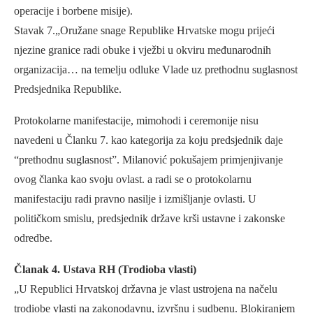
operacije i borbene misije).
Stavak 7.„Oružane snage Republike Hrvatske mogu prijeći
njezine granice radi obuke i vježbi u okviru međunarodnih
organizacija… na temelju odluke Vlade uz prethodnu suglasnost
Predsjednika Republike.
Protokolarne manifestacije, mimohodi i ceremonije nisu
navedeni u Članku 7. kao kategorija za koju predsjednik daje
“prethodnu suglasnost”. Milanović pokušajem primjenjivanje
ovog članka kao svoju ovlast. a radi se o protokolarnu
manifestaciju radi pravno nasilje i izmišljanje ovlasti. U
političkom smislu, predsjednik države krši ustavne i zakonske
odredbe.
Članak 4. Ustava RH (Trodioba vlasti)
„U Republici Hrvatskoj državna je vlast ustrojena na načelu
trodiobe vlasti na zakonodavnu, izvršnu i sudbenu. Blokiranjem