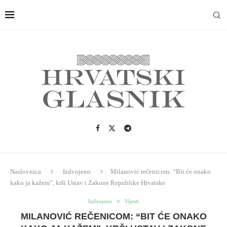
Naslovnica
Izdvojeno
Milanović rečenicom: “Bit će onako
kako ja kažem”, krši Ustav i Zakone Republike Hrvatske
Izdvojeno
Vijesti
MILANOVIĆ REČENICOM: “BIT ĆE ONAKO