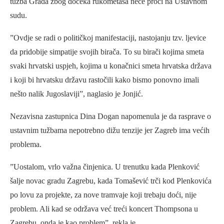
tužba Grada zbog dočeka rukometaša neće proći na Ustavnom
sudu.
”Ovdje se radi o političkoj manifestaciji, nastojanju tzv. ljevice
da pridobije simpatije svojih birača. To su birači kojima smeta
svaki hrvatski uspjeh, kojima u konačnici smeta hrvatska država
i koji bi hrvatsku državu rastočili kako bismo ponovno imali
nešto nalik Jugoslaviji”, naglasio je Jonjić.
Nezavisna zastupnica Dina Dogan napomenula je da rasprave o
ustavnim tužbama nepotrebno dižu tenzije jer Zagreb ima većih
problema.
”Uostalom, vrlo važna činjenica. U trenutku kada Plenković
šalje novac gradu Zagrebu, kada Tomašević trči kod Plenkovića
po lovu za projekte, za nove tramvaje koji trebaju doći, nije
problem. Ali kad se održava već treći koncert Thompsona u
Zagrebu, onda je kao problem”, rekla je.