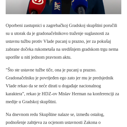
Oporbeni zastupnici u zagrebačkoj Gradskoj skupštini poručili
su u utorak da je gradonačelnikovo traženje suglasnosti za
ustavnu tužbu protiv Vlade pucanj u prazno, jer za pokušaj
zabrane dočeka rukometaša na središnjem gradskom trgu nema
uporište u niti jednom pravnom aktu.
”Što ste ustavne tužbe tiče, ona je pucanj u prazno.
Gradonačelniku je povrijeđen ego zato jer mu je predsjednik
Vlade rekao da se neće dirati u događaje nacionalnog
karaktera”, rekao je HDZ-ov Mislav Herman na konferenciji za
medije u Gradskoj skupštini.
Na dnevnom redu Skupštine nalaze se, između ostalog,
podnošenje zahtjeva za ocjenom ustavnosti Zakona o