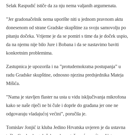
Selak Raspudić ističe da za nju nema valjanih argumenata.
”Jer gradonačelnik nema uporište niti u jednom pravnom aktu
donesenom od strane Gradske skupštine za svoju samovolju po
pitanju dočeka. Vrijeme je da se pomiri s time da je doček uspio,
da na njemu nije bilo Jure i Bobana i da se nastavimo baviti
konkretnim problemima.
Zastupnica je upozorila i na ”protudemokratsa postupanja” u
radu Gradske skupštine, odnosno njezina predsjednika Mateja
Mišića.
”Nama je stavljen flaster na usta u vidu isključivanja mikrofona
kako se naše riječi ne bi čule i doprle do građana jer one ne
odgovaraju vladajućoj većini”, poručila je.
Tomislav Jonjić iz kluba Jedino Hrvatska uvjeren je da ustavna