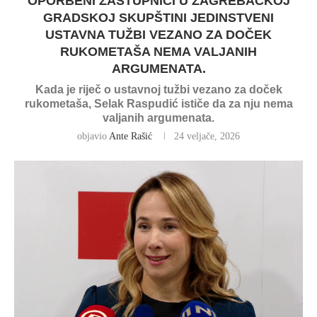
OPORBENI ZASTUPNICI U ZAGREBAČKOJ
GRADSKOJ SKUPŠTINI JEDINSTVENI
USTAVNA TUŽBI VEZANO ZA DOČEK
RUKOMETAŠA NEMA VALJANIH
ARGUMENATA.
Kada je riječ o ustavnoj tužbi vezano za doček
rukometaša, Selak Raspudić ističe da za nju nema
valjanih argumenata.
objavio
Ante Rašić
24 veljače, 2026