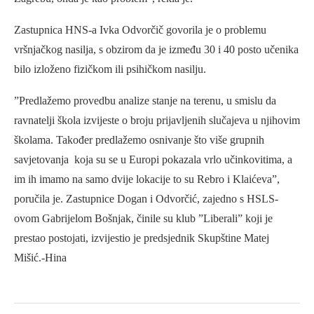
Zastupnica HNS-a Ivka Odvorčič govorila je o problemu
vršnjačkog nasilja, s obzirom da je između 30 i 40 posto učenika
bilo izloženo fizičkom ili psihičkom nasilju.
”Predlažemo provedbu analize stanje na terenu, u smislu da
ravnatelji škola izvijeste o broju prijavljenih slučajeva u njihovim
školama. Također predlažemo osnivanje što više grupnih
savjetovanja koja su se u Europi pokazala vrlo učinkovitima, a
im ih imamo na samo dvije lokacije to su Rebro i Klaićeva”,
poručila je. Zastupnice Dogan i Odvorčić, zajedno s HSLS-
ovom Gabrijelom Bošnjak, činile su klub ”Liberali” koji je
prestao postojati, izvijestio je predsjednik Skupštine Matej
Mišić.-Hina