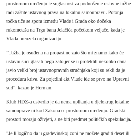
prostornom uređenju te suglasnost za podnošenje ustavne tužbe
radi zaštite ustavnog prava na lokalnu samoupravu. Potonja
točka tiče se spora između Vlade i Grada oko dočeka
rukometaša na Trgu bana Jelačića početkom veljače. kada je
Vlada preuzela organizaciju.
”Tužba je osuđena na propast ne zato što mi znamo kako će
ustavni suci glasati nego zato jer se u proteklih nekoliko dana
javio veliki broj ustavnopravnih stručnjaka koji su rekli da je
procedura kriva. Za pojedini akt Vlade ide se prvo na Upravni
sud”, kazao je Herman.
Klub HDZ-a ustvrdio je da nema uplitanja u djelokrug lokalne
samouprave ni kod Zakona o prostornom uređenju. Gradski
prostori moraju oživjeti, a ne biti predmet političkih spekulacija.
”Je li logično da u građevinskoj zoni ne možete graditi deset ili