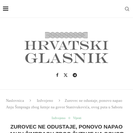
Naslovnica
Izdvojeno
Zurovec ne odustaje, ponovo napao
Anju Šimpragu zbog šutnje na govor Stanivukovića, ovog puta u Saboru
Izdvojeno
Vijesti
ZUROVEC NE ODUSTAJE, PONOVO NAPAO