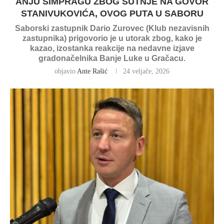
ANJU ŠIMPRAGU ZBOG ŠUTNJE NA GOVOR
STANIVUKOVIĆA, OVOG PUTA U SABORU
Saborski zastupnik Dario Zurovec (Klub nezavisnih
zastupnika) prigovorio je u utorak zbog, kako je
kazao, izostanka reakcije na nedavne izjave
gradonačelnika Banje Luke u Gračacu.
objavio
Ante Rašić
24 veljače, 2026