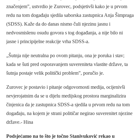
značenjem”, ustvrdio je Zurovec, podsjetivši kako je u prvom
redu na tom događaju sjedila saborska zastupnica Anja Šimpraga
(SDSS). Kaže da do danas nismo čuli njezinu jasnu i
nedvosmislenu osudu govora s tog događanja, a nije bilo ni
jasne i principijelne reakcije vrha SDSS-a.
„Šutnja nije neutralna po ovom pitanju, ona je poruka i stav;
kada se šuti pred osporavanjem suvereniteta vlastite države, ta
šutnja postaje velik politički problem”, poručio je.
Zurovec je postavio i pitanje odgovornosti medija, ocijenivši
nevjerojatnim da se u dijelu medijskog prostora marginalizira
činjenica da je zastupnica SDSS-a sjedila u prvom redu na tom
događaju, na kojem je strani političar negirao suverenitet njezine
države.- Hina
Podsjećamo na to što je točno Stanivuković rekao u