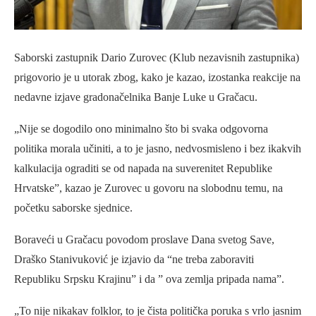
Saborski zastupnik Dario Zurovec (Klub nezavisnih zastupnika)
prigovorio je u utorak zbog, kako je kazao, izostanka reakcije na
nedavne izjave gradonačelnika Banje Luke u Gračacu.
„Nije se dogodilo ono minimalno što bi svaka odgovorna
politika morala učiniti, a to je jasno, nedvosmisleno i bez ikakvih
kalkulacija ograditi se od napada na suverenitet Republike
Hrvatske”, kazao je Zurovec u govoru na slobodnu temu, na
početku saborske sjednice.
Boraveći u Gračacu povodom proslave Dana svetog Save,
Draško Stanivuković je izjavio da “ne treba zaboraviti
Republiku Srpsku Krajinu” i da ” ova zemlja pripada nama”.
„To nije nikakav folklor, to je čista politička poruka s vrlo jasnim