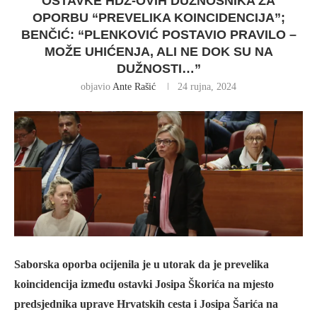
OSTAVKE HDZ-OVIH DUŽNOSNIKA ZA
OPORBU “PREVELIKA KOINCIDENCIJA”;
BENČIĆ: “PLENKOVIĆ POSTAVIO PRAVILO –
MOŽE UHIĆENJA, ALI NE DOK SU NA
DUŽNOSTI…”
objavio
Ante Rašić
24 rujna, 2024
Saborska oporba ocijenila je u utorak da je prevelika
koincidencija između ostavki Josipa Škorića na mjesto
predsjednika uprave Hrvatskih cesta i Josipa Šarića na