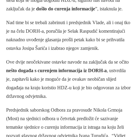
šteta koja se mogla dogoditi HDZ-u, sigurno nas navodi na
zaključak da je
došlo do curenja informacije
”, istaknula je.
Nad time bi se trebali zabrinuti i predsjednik Vlade, ali i onaj tko
je na čelu DORH-a, poručila je Selak Raspudić komentirajući
naknadno uvođenje glasanja prošli petak kako bi se prihvatila
ostavka Josipa Šarića i izabrao njegov zamjenik.
Ove dvije neočekivane ostavke navode na zaključak da se očito
nešto događa s curenjem informacija iz DORH-a
, ustvrdila
je, zapitavši kako je moguće da je ovakav neobičan slijed
događaja na kraju koristio HDZ-u koji je bio odgovoran za izbor
državnog odvjetnika.
Predsjednik saborskog Odbora za pravosuđe Nikola Grmoja
(Most) na sjednici odbora u četvrtak predložit će sazivanje
tematske sjednice o curenju informacija iz istraga na koju želi
pozvati glavnog državnog odvjetnika Ivana Turudića. “Vidjet