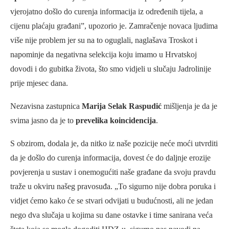
vjerojatno došlo do curenja informacija iz određenih tijela, a
cijenu plaćaju građani”, upozorio je. Zamračenje novaca ljudima
više nije problem jer su na to oguglali, naglašava Troskot i
napominje da negativna selekcija koju imamo u Hrvatskoj
dovodi i do gubitka života, što smo vidjeli u slučaju Jadrolinije
prije mjesec dana.
Nezavisna zastupnica
Marija Selak Raspudić
mišljenja je da je
svima jasno da je to
prevelika koincidencija
.
S obzirom, dodala je, da nitko iz naše pozicije neće moći utvrditi
da je došlo do curenja informacija, dovest će do daljnje erozije
povjerenja u sustav i onemogućiti naše građane da svoju pravdu
traže u okviru našeg pravosuđa. „To sigurno nije dobra poruka i
vidjet ćemo kako će se stvari odvijati u budućnosti, ali ne jedan
nego dva slučaja u kojima su dane ostavke i time sanirana veća