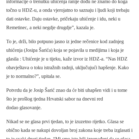
informacije o trenutku uhićenja ranije dođu ne znamo do koga
točno u HDZ-u, a onda vjerojatno to saznaju i ljudi koji trebaju
dati ostavke. Daju ostavke, pričekaju uhićenje i idu, neki u
Remetinec, a neki negdje drugdje”, kazala je.
To je, drži, bilo potpuno jasno iz jedne rečenice kod zadnjeg
uhićenja (Josipa Šarića) koja se pojavila u medijima i koja je
glasila : Uhićenje je u tijeku, kaže izvor iz HDZ-a. “Nas HDZ
obavještava o toku istražnih radnji, uključujući hapšenje. Kako
je to normalno?”, upitala se.
Potvrdu da je Josip Šarić znao da će biti uhapšen vidi i u tome
što je prošlog tjedna Hrvatski sabor na dnevni red
dodao glasovanje.
Nikad se ne glasa prvi tjedan, to je izuzetno rijetko. Glasa se
obično kada se nakupi dovoljan broj zakona koje treba izglasati i
to je svaki drugi tjedan. “Mi smo isto bili iznenađeni da se glasa