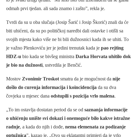
odmah prvi tjedan. ali sada znamo i zašto”, rekla je.
Tvrdi da su u oba slučaja (Josip Šarić i Josip Škorić) znali da će
biti uhićeni, da su po političkoj naredbi dali ostavke i otišli sa
svojih mjesta kako više ne bi bili dužnosnici kada ih se uhiti. To
je važno Plenkoviću jer je jedini trenutak kada je
pao rejting
HDZ-u
bio kada se bivšeg ministra
Darka Horvata uhitilo dok
je bio na dužnosti
, ustvrdila je Benčić.
Mostov
Zvonimir Troskot
smatra da je mogućnost da
nije
došlo do curenja informacija i koincidencija
da su dva
čovjeka u mjesec dana
odstupili s pozicija vrlo malena
.
„To im ostavlja dostatan period da se od
saznanja informacije
o uhićenju unište svi dokazi i onemoguće bilo kakve istražne
radnje
, a kada do njih i dođe,
nema elemenata za podizanje
optužnica
”, kazao je. „Ovo su eklatantni primjeri da je vrlo