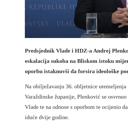
Predsjednik Vlade i HDZ-a Andrej Plenko
eskalacija sukoba na Bliskom istoku mijenj
oporbu istaknuvši da forsira ideološke pod
Na obilježavanju 36. obljetnice utemeljenj
Varaždinske županije, Plenković se osvrnuo 
Vlade te na odnose s oporbom te ocijenio d
iduće dvije godine.