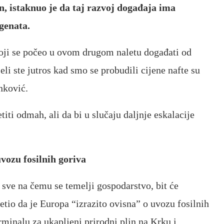
, istaknuo je da taj razvoj događaja ima
rgenata.
koji se počeo u ovom drugom naletu događati od
eli ste jutros kad smo se probudili cijene nafte su
enković.
iti odmah, ali da bi u slučaju daljnje eskalacije
uvozu fosilnih goriva
 sve na čemu se temelji gospodarstvo, bit će
etio da je Europa “izrazito ovisna” o uvozu fosilnih
rminalu za ukapljeni prirodni plin na Krku i