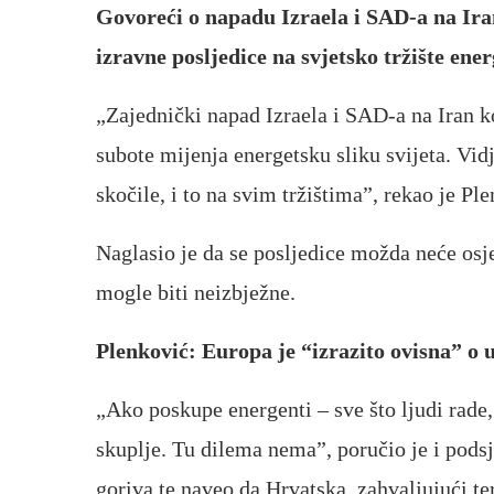
Govoreći o napadu Izraela i SAD-a na Iran
izravne posljedice na svjetsko tržište ene
„Zajednički napad Izraela i SAD-a na Iran 
subote mijenja energetsku sliku svijeta. Vidj
skočile, i to na svim tržištima”, rekao je Pl
Naglasio je da se posljedice možda neće osjet
mogle biti neizbježne.
Plenković: Europa je “izrazito ovisna” o 
„Ako poskupe energenti – sve što ljudi rade,
skuplje. Tu dilema nema”, poručio je i podsj
goriva te naveo da Hrvatska, zahvaljujući te