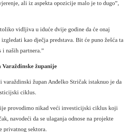
ovjerenje, ali iz aspekta opozicije malo je to dugo”,
 toliko vidljiva u iduće dvije godine da će onaj
izgledati kao dječja predstava. Bit će puno žešća ta
 i naših partnera.”
a Varaždinske županije
i varaždinski župan Anđelko Stričak istaknuo je da
ticijski ciklus.
e provodimo nikad veći investicijski ciklus koji
ičak, navodeći da se ulaganja odnose na projekte
e privatnog sektora.