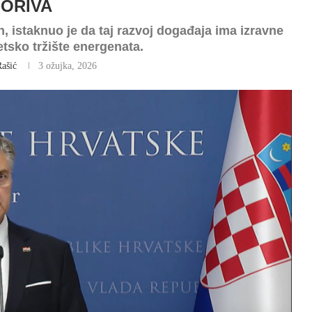
ORIVA
, istaknuo je da taj razvoj događaja ima izravne
etsko tržište energenata.
Rašić
3 ožujka, 2026