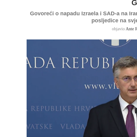
G
Govoreći o napadu Izraela i SAD-a na Iran
posljedice na svj
objavio
Ante 