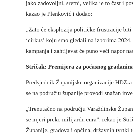
jako zadovoljni, sretni, velika je to čast i p
kazao je Plenković i dodao:
„Zato će eksplozija političke frustracije biti
‘cirkus’ koju smo gledali na izborima 2024. 
kampanja i zahtijevat će puno veći napor nas
Stričak: Premijera za počasnog građanin
Predsjednik Županijske organizacije HDZ-a 
se na području županije provodi snažan inves
„Trenutačno na području Varaždinske Županij
se mjeri preko milijardu eura”, rekao je Str
Županije, gradova i općina, državnih tvrtki t