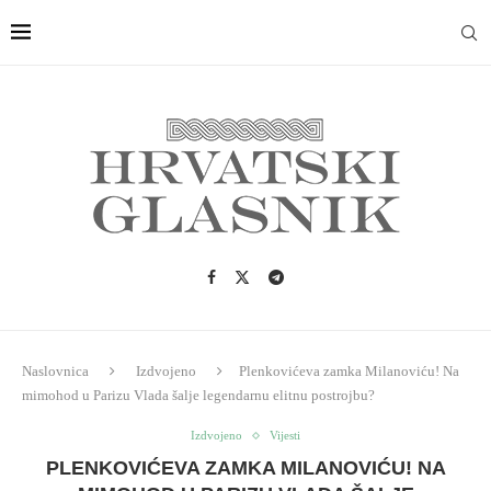
Naslovnica
Izdvojeno
Plenkovićeva zamka Milanoviću! Na
mimohod u Parizu Vlada šalje legendarnu elitnu postrojbu?
Izdvojeno
Vijesti
PLENKOVIĆEVA ZAMKA MILANOVIĆU! NA