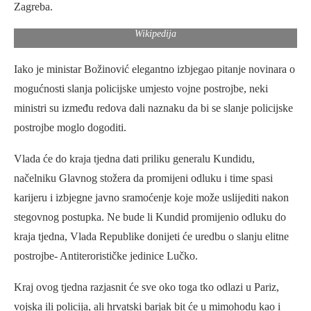
Zagreba.
Wikipedija
Iako je ministar Božinović elegantno izbjegao pitanje novinara o
mogućnosti slanja policijske umjesto vojne postrojbe, neki
ministri su između redova dali naznaku da bi se slanje policijske
postrojbe moglo dogoditi.
Vlada će do kraja tjedna dati priliku generalu Kundidu,
načelniku Glavnog stožera da promijeni odluku i time spasi
karijeru i izbjegne javno sramoćenje koje može uslijediti nakon
stegovnog postupka. Ne bude li Kundid promijenio odluku do
kraja tjedna, Vlada Republike donijeti će uredbu o slanju elitne
postrojbe- Antiterorističke jedinice Lučko.
Kraj ovog tjedna razjasnit će sve oko toga tko odlazi u Pariz,
vojska ili policija, ali hrvatski barjak bit će u mimohodu kao i