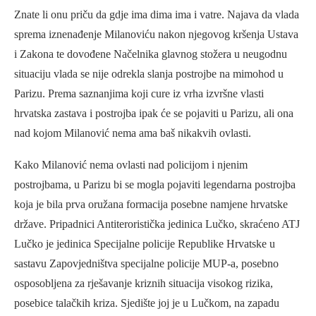
Znate li onu priču da gdje ima dima ima i vatre. Najava da vlada
sprema iznenađenje Milanoviću nakon njegovog kršenja Ustava
i Zakona te dovođene Načelnika glavnog stožera u neugodnu
situaciju vlada se nije odrekla slanja postrojbe na mimohod u
Parizu. Prema saznanjima koji cure iz vrha izvršne vlasti
hrvatska zastava i postrojba ipak će se pojaviti u Parizu, ali ona
nad kojom Milanović nema ama baš nikakvih ovlasti.
Kako Milanović nema ovlasti nad policijom i njenim
postrojbama, u Parizu bi se mogla pojaviti legendarna postrojba
koja je bila prva oružana formacija posebne namjene hrvatske
države. Pripadnici Antiteroristička jedinica Lučko, skraćeno ATJ
Lučko je jedinica Specijalne policije Republike Hrvatske u
sastavu Zapovjedništva specijalne policije MUP-a, posebno
osposobljena za rješavanje kriznih situacija visokog rizika,
posebice talačkih kriza. Sjedište joj je u Lučkom, na zapadu