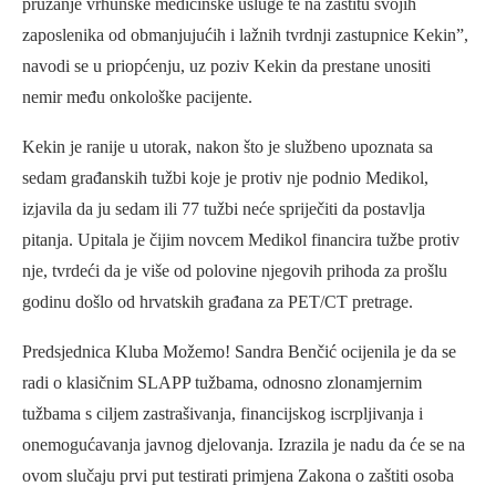
pružanje vrhunske medicinske usluge te na zaštitu svojih
zaposlenika od obmanjujućih i lažnih tvrdnji zastupnice Kekin”,
navodi se u priopćenju, uz poziv Kekin da prestane unositi
nemir među onkološke pacijente.
Kekin je ranije u utorak, nakon što je službeno upoznata sa
sedam građanskih tužbi koje je protiv nje podnio Medikol,
izjavila da ju sedam ili 77 tužbi neće spriječiti da postavlja
pitanja. Upitala je čijim novcem Medikol financira tužbe protiv
nje, tvrdeći da je više od polovine njegovih prihoda za prošlu
godinu došlo od hrvatskih građana za PET/CT pretrage.
Predsjednica Kluba Možemo! Sandra Benčić ocijenila je da se
radi o klasičnim SLAPP tužbama, odnosno zlonamjernim
tužbama s ciljem zastrašivanja, financijskog iscrpljivanja i
onemogućavanja javnog djelovanja. Izrazila je nadu da će se na
ovom slučaju prvi put testirati primjena Zakona o zaštiti osoba