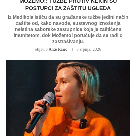
MOŽEMO!: TUŽBE PROTIV KEKIN SU
POSTUPCI ZA ZAŠTITU UGLEDA
Iz Medikola ističu da su građanske tužbe jedini način
zaštite od, kako navode, sustavnog iznošenja
neistina saborske zastupnice koja je zaštićena
imunitetom, dok Možemo! poručuje da se radi o
zastrašivanju.
objavio
Ante Rašić
8 srpnja, 2026