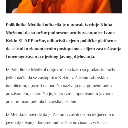
Poliklinika Medikol odbacila je u utorak tvrdnje Kluba
Možemo! da su tužbe podnesene protiv zastupnice Ivane
Kekin SLAPP tužbe, odbacivši ocjenu političke platforme
da se radi o zlonamjernim postupcima s ciljem zastrašivanja
i onemogućavanja njezinog javnog djelovanja.
Iz Poliklinike Medikol odgovorili su kako su građanske tužbe
jedini način da se zastupnicu Kekin, zaštićenu saborskim
imunitetom, upozori na ono što nazivaju neargumentiranim
prozivanjem, nakon što je, kako tvrde, opetovano u javnom
prostoru manipulirala i iznosila neistine.
Iz Medikola navode da je Zakon o zaštiti osoba uključenih u
javno djelovanje donesen radi zaštite novinara, zviždača,