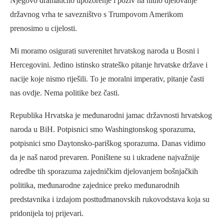
Njegovo dramatično upozorenje i poziv na hitno djelovanje
državnog vrha te savezništvo s Trumpovom Amerikom
prenosimo u cijelosti.
Mi moramo osigurati suverenitet hrvatskog naroda u Bosni i
Hercegovini. Jedino istinsko strateško pitanje hrvatske države i
nacije koje nismo riješili. To je moralni imperativ, pitanje časti
nas ovdje. Nema politike bez časti.
Republika Hrvatska je međunarodni jamac državnosti hrvatskog
naroda u BiH. Potpisnici smo Washingtonskog sporazuma,
potpisnici smo Daytonsko-pariškog sporazuma. Danas vidimo
da je naš narod prevaren. Poništene su i ukradene najvažnije
odredbe tih sporazuma zajedničkim djelovanjem bošnjačkih
politika, međunarodne zajednice preko međunarodnih
predstavnika i izdajom posttuđmanovskih rukovodstava koja su
pridonijela toj prijevari.