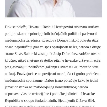
Dok se položaj Hrvata u Bosni i Hercegovini sustavno urušava
pod pritiskom neprincipijelnih bošnjačkih politika i pasivnosti
međunarodne zajednice, iz redova Domovinskog pokreta stiže
dosad najodlučniji glas za spas opstojnosti našeg naroda s druge
strane Save. Saborski zastupnik Josip Dabro bez zadrške otvara
ključno, nikad riješeno strateško pitanje hrvatske države i nacije:
preglasavanju i političkom gaženju Hrvata u BiH mora se stati
na kraj. Pozivajući se na povijesni moral, čast i grubo prekršene
međunarodne sporazume, Dabro jasno poručuje kako je jedini
jamac opstanka najmalobrojnijeg konstitutivnog naroda
uspostava vlastite teritorijalne i političke jedinice – Hrvatske
Republike u sklopu funkcionalnih, Sjedinjenih Država BiH.