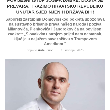
POVIJESNI ISTUP JOSIPA DABRE: DOSTA JE
PREVARA, TRAŽIMO HRVATSKU REPUBLIKU
UNUTAR SJEDINJENIH DRŽAVA BIH!
Saborski zastupnik Domovinskog pokreta upozorava
na sustavno brisanje prava našeg naroda i poziva
Milanovića, Plenkovića i Jandrokovića na povijesni
zaokret: „S ovakvim ustrojem prijeti nam nestanak,
ključ je u najužem savezništvu s Trumpovom
Amerikom.“
objavio
Ante Rašić
21 svibnja, 2026