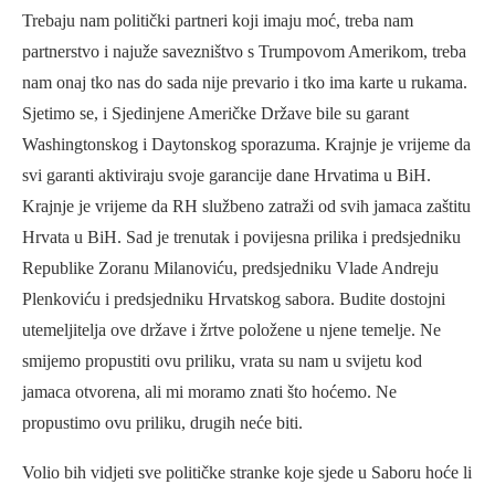
Trebaju nam politički partneri koji imaju moć, treba nam
partnerstvo i najuže savezništvo s Trumpovom Amerikom, treba
nam onaj tko nas do sada nije prevario i tko ima karte u rukama.
Sjetimo se, i Sjedinjene Američke Države bile su garant
Washingtonskog i Daytonskog sporazuma. Krajnje je vrijeme da
svi garanti aktiviraju svoje garancije dane Hrvatima u BiH.
Krajnje je vrijeme da RH službeno zatraži od svih jamaca zaštitu
Hrvata u BiH. Sad je trenutak i povijesna prilika i predsjedniku
Republike Zoranu Milanoviću, predsjedniku Vlade Andreju
Plenkoviću i predsjedniku Hrvatskog sabora. Budite dostojni
utemeljitelja ove države i žrtve položene u njene temelje. Ne
smijemo propustiti ovu priliku, vrata su nam u svijetu kod
jamaca otvorena, ali mi moramo znati što hoćemo. Ne
propustimo ovu priliku, drugih neće biti.
Volio bih vidjeti sve političke stranke koje sjede u Saboru hoće li