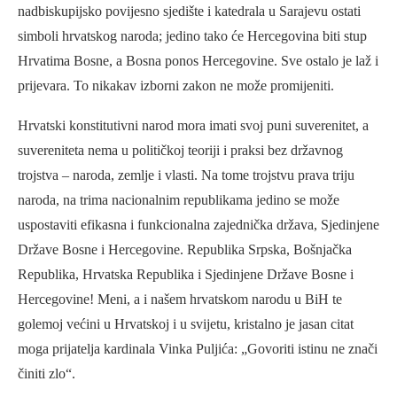
nadbiskupijsko povijesno sjedište i katedrala u Sarajevu ostati
simboli hrvatskog naroda; jedino tako će Hercegovina biti stup
Hrvatima Bosne, a Bosna ponos Hercegovine. Sve ostalo je laž i
prijevara. To nikakav izborni zakon ne može promijeniti.
Hrvatski konstitutivni narod mora imati svoj puni suverenitet, a
suvereniteta nema u političkoj teoriji i praksi bez državnog
trojstva – naroda, zemlje i vlasti. Na tome trojstvu prava triju
naroda, na trima nacionalnim republikama jedino se može
uspostaviti efikasna i funkcionalna zajednička država, Sjedinjene
Države Bosne i Hercegovine. Republika Srpska, Bošnjačka
Republika, Hrvatska Republika i Sjedinjene Države Bosne i
Hercegovine! Meni, a i našem hrvatskom narodu u BiH te
golemoj većini u Hrvatskoj i u svijetu, kristalno je jasan citat
moga prijatelja kardinala Vinka Puljića: „Govoriti istinu ne znači
činiti zlo“.