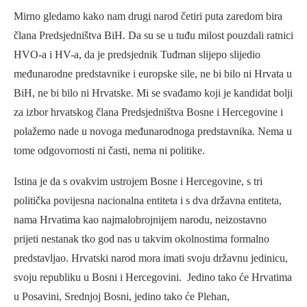
Mirno gledamo kako nam drugi narod četiri puta zaredom bira
člana Predsjedništva BiH. Da su se u tuđu milost pouzdali ratnici
HVO-a i HV-a, da je predsjednik Tuđman slijepo slijedio
međunarodne predstavnike i europske sile, ne bi bilo ni Hrvata u
BiH, ne bi bilo ni Hrvatske. Mi se svađamo koji je kandidat bolji
za izbor hrvatskog člana Predsjedništva Bosne i Hercegovine i
polažemo nade u novoga međunarodnoga predstavnika. Nema u
tome odgovornosti ni časti, nema ni politike.
Istina je da s ovakvim ustrojem Bosne i Hercegovine, s tri
politička povijesna nacionalna entiteta i s dva državna entiteta,
nama Hrvatima kao najmalobrojnijem narodu, neizostavno
prijeti nestanak tko god nas u takvim okolnostima formalno
predstavljao. Hrvatski narod mora imati svoju državnu jedinicu,
svoju republiku u Bosni i Hercegovini. Jedino tako će Hrvatima
u Posavini, Srednjoj Bosni, jedino tako će Plehan,