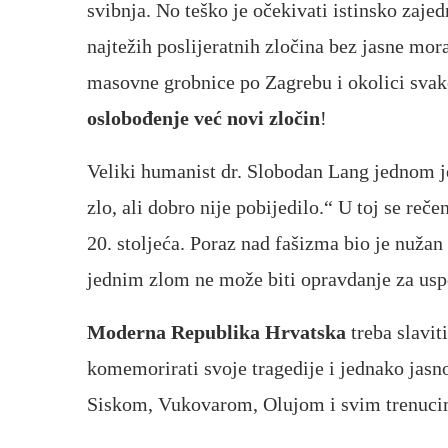
svibnja. No teško je očekivati istinsko zaje
najtežih poslijeratnih zločina bez jasne mora
masovne grobnice po Zagrebu i okolici svak
oslobođenje već novi zločin
!
Veliki humanist dr. Slobodan Lang jednom j
zlo, ali dobro nije pobijedilo.“ U toj se reč
20. stoljeća. Poraz nad fašizma bio je nužan
jednim zlom ne može biti opravdanje za usp
Moderna Republika Hrvatska
treba slavit
komemorirati svoje tragedije i jednako jas
Siskom, Vukovarom, Olujom i svim trenucima