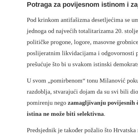
Potraga za povijesnom istinom i z
Pod krinkom antifašizma desetljećima se um
jednoga od najvećih totalitarizama 20. stolje
političke progone, logore, masovne grobnice
poslijeratnim likvidacijama i odgovornosti 
prešućuje što bi u svakom istinski demokrat
U svom „pomirbenom“ tonu Milanović pokušav
razdoblja, stvarajući dojam da su svi bili di
pomirenju nego
zamagljivanju povijesnih 
istina ne može biti selektivna
.
Predsjednik je također požalio što Hrvatska 