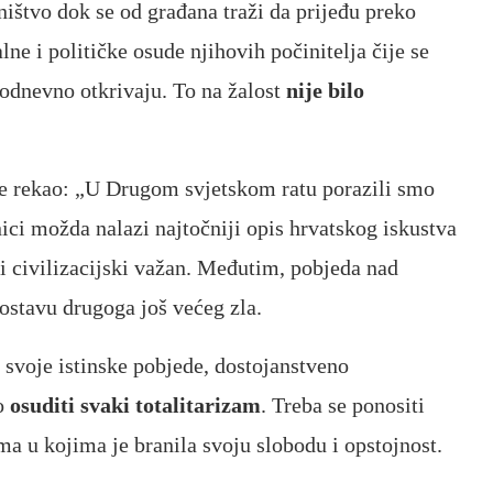
dništvo dok se od građana traži da prijeđu preko
lne i političke osude njihovih počinitelja čije se
odnevno otkrivaju. To na žalost
nije bilo
e rekao: „U Drugom svjetskom ratu porazili smo
enici možda nalazi najtočniji opis hrvatskog iskustva
 i civilizacijski važan. Međutim, pobjeda nad
ostavu drugoga još većeg zla.
i svoje istinske pobjede, dostojanstveno
no
osuditi svaki totalitarizam
. Treba se ponositi
 u kojima je branila svoju slobodu i opstojnost.