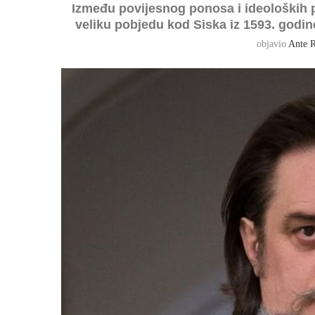
Između povijesnog ponosa i ideoloških p
veliku pobjedu kod Siska iz 1593. godin
objavio
Ante R