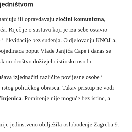
ajedništvom
anjuju ili opravdavaju
zločini komunizma
,
ća. Riječ je o sustavu koji je iza sebe ostavio
 i likvidacije bez suđenja. O djelovanju KNOJ-a,
pojedinaca poput Vlade Janjića Cape i danas se
skom društvu doživjelo istinsku osudu.
a izjednačiti različite povijesne osobe i
o istog političkog obrasca. Takav pristup ne vodi
činjenica
. Pomirenje nije moguće bez istine, a
nije jedinstveno obilježila oslobođenje Zagreba 9.