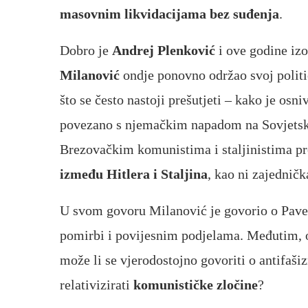
masovnim likvidacijama bez suđenja
.
Dobro je
Andrej Plenković
i ove godine izo
Milanović
ondje ponovno održao svoj politič
što se često nastoji prešutjeti – kako je os
povezano s njemačkim napadom na Sovjetski 
Brezovačkim komunistima i staljinistima pr
između Hitlera i Staljina
, kao ni zajedničk
U svom govoru Milanović je govorio o Pavel
pomirbi i povijesnim podjelama. Međutim, o
može li se vjerodostojno govoriti o antifaši
relativizirati
komunističke zločine
?