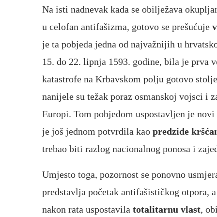
Na isti nadnevak kada se obilježava okuplja
u celofan antifašizma, gotovo se prešućuje
v
je ta pobjeda jedna od najvažnijih u hrvatsko
15. do 22. lipnja 1593. godine, bila je prv
katastrofe na Krbavskom polju gotovo stolje
nanijele su težak poraz osmanskoj vojsci i z
Europi. Tom pobjedom uspostavljen je novi 
je još jednom potvrdila kao
predziđe kršćan
trebao biti razlog nacionalnog ponosa i zaje
Umjesto toga, pozornost se ponovno usmjera
predstavlja početak antifašističkog otpora, 
nakon rata uspostavila
totalitarnu vlast
, ob