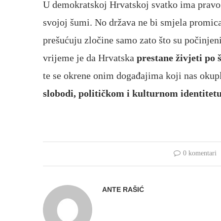
U demokratskoj Hrvatskoj svatko ima pravo s
svojoj šumi. No država ne bi smjela promicati
prešućuju zločine samo zato što su počinjen
vrijeme je da Hrvatska
prestane živjeti p
te se okrene onim događajima koji nas okupl
slobodi, političkom i kulturnom identitet
0 komentari
ANTE RAŠIĆ