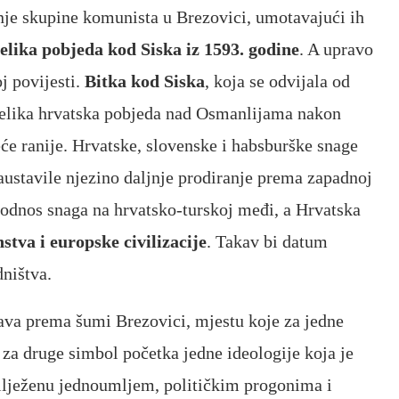
nje skupine komunista u Brezovici, umotavajući ih
elika pobjeda kod Siska iz 1593. godine
. A upravo
j povijesti.
Bitka kod Siska
, koja se odvijala od
a velika hrvatska pobjeda nad Osmanlijama nakon
će ranije. Hrvatske, slovenske i habsburške snage
austavile njezino daljnje prodiranje prema zapadnoj
odnos snaga na hrvatsko-turskoj međi, a Hrvatska
stva i europske civilizacije
. Takav bi datum
dništva.
va prema šumi Brezovici, mjestu koje za jedne
a za druge simbol početka jedne ideologije koja je
ilježenu jednoumljem, političkim progonima i