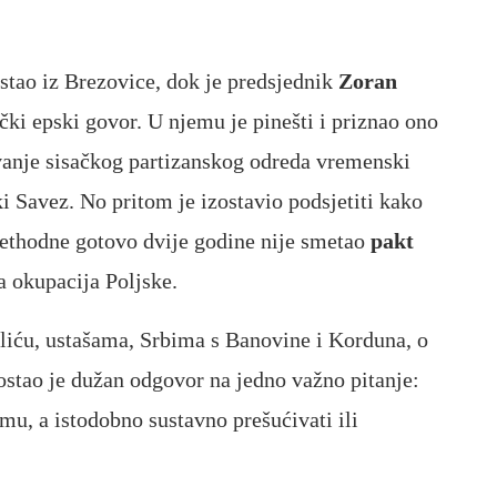
stao iz Brezovice, dok je predsjednik
Zoran
ki epski govor. U njemu je pinešti i priznao ono
nivanje sisačkog partizanskog odreda vremenski
Savez. No pritom je izostavio podsjetiti kako
ethodne gotovo dvije godine nije smetao
pakt
a okupacija Poljske.
iću, ustašama, Srbima s Banovine i Korduna, o
stao je dužan odgovor na jedno važno pitanje:
zmu, a istodobno sustavno prešućivati ili