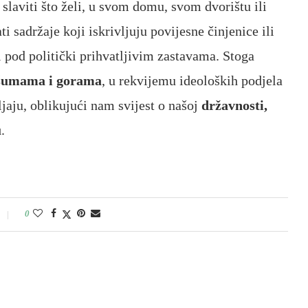
laviti što želi, u svom domu, svom dvorištu ili
 sadržaje koji iskrivljuju povijesne činjenice ili
i pod politički prihvatljivim zastavama. Stoga
o šumama i gorama
, u rekvijemu ideoloških podjela
jaju, oblikujući nam svijest o našoj
državnosti,
u
.
0