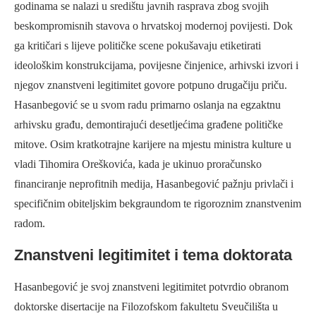
godinama se nalazi u središtu javnih rasprava zbog svojih
beskompromisnih stavova o hrvatskoj modernoj povijesti. Dok
ga kritičari s lijeve političke scene pokušavaju etiketirati
ideološkim konstrukcijama, povijesne činjenice, arhivski izvori i
njegov znanstveni legitimitet govore potpuno drugačiju priču.
Hasanbegović se u svom radu primarno oslanja na egzaktnu
arhivsku građu, demontirajući desetljećima građene političke
mitove. Osim kratkotrajne karijere na mjestu ministra kulture u
vladi Tihomira Oreškovića, kada je ukinuo proračunsko
financiranje neprofitnih medija, Hasanbegović pažnju privlači i
specifičnim obiteljskim bekgraundom te rigoroznim znanstvenim
radom.
Znanstveni legitimitet i tema doktorata
Hasanbegović je svoj znanstveni legitimitet potvrdio obranom
doktorske disertacije na Filozofskom fakultetu Sveučilišta u