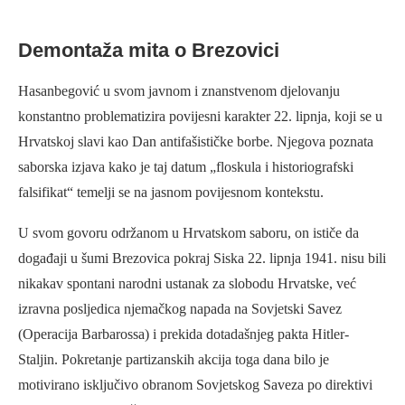
Demontaža mita o Brezovici
Hasanbegović u svom javnom i znanstvenom djelovanju
konstantno problematizira povijesni karakter 22. lipnja, koji se u
Hrvatskoj slavi kao Dan antifašističke borbe. Njegova poznata
saborska izjava kako je taj datum „floskula i historiografski
falsifikat“ temelji se na jasnom povijesnom kontekstu.
U svom govoru održanom u Hrvatskom saboru, on ističe da
događaji u šumi Brezovica pokraj Siska 22. lipnja 1941. nisu bili
nikakav spontani narodni ustanak za slobodu Hrvatske, već
izravna posljedica njemačkog napada na Sovjetski Savez
(Operacija Barbarossa) i prekida dotadašnjeg pakta Hitler-
Staljin. Pokretanje partizanskih akcija toga dana bilo je
motivirano isključivo obranom Sovjetskog Saveza po direktivi