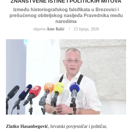
ZNANSTVENE ISTINE I POLITIČKIH MITOVA
Između historiografskog falsifikata u Brezovici i
prešućenog obiteljskog nasljeđa Pravednika među
narodima
objavio
Ante Rašić
23 lipnja, 2026
Zlatko Hasanbegović
, hrvatski povjesničar i političar,