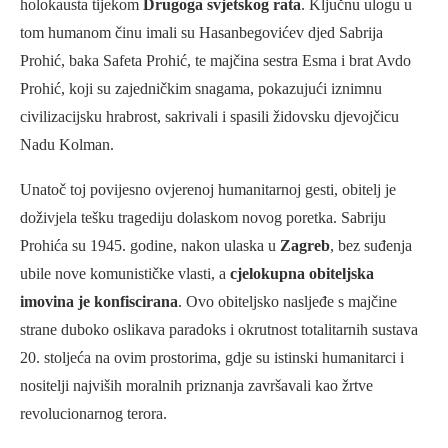
holokausta tijekom
Drugoga svjetskog rata
. Ključnu ulogu u
tom humanom činu imali su Hasanbegovićev djed Sabrija
Prohić, baka Safeta Prohić, te majčina sestra Esma i brat Avdo
Prohić, koji su zajedničkim snagama, pokazujući iznimnu
civilizacijsku hrabrost, sakrivali i spasili židovsku djevojčicu
Nadu Kolman.
Unatoč toj povijesno ovjerenoj humanitarnoj gesti, obitelj je
doživjela tešku tragediju dolaskom novog poretka. Sabriju
Prohića su 1945. godine, nakon ulaska u
Zagreb
, bez suđenja
ubile nove komunističke vlasti, a
cjelokupna obiteljska
imovina je konfiscirana
. Ovo obiteljsko nasljeđe s majčine
strane duboko oslikava paradoks i okrutnost totalitarnih sustava
20. stoljeća na ovim prostorima, gdje su istinski humanitarci i
nositelji najviših moralnih priznanja završavali kao žrtve
revolucionarnog terora.