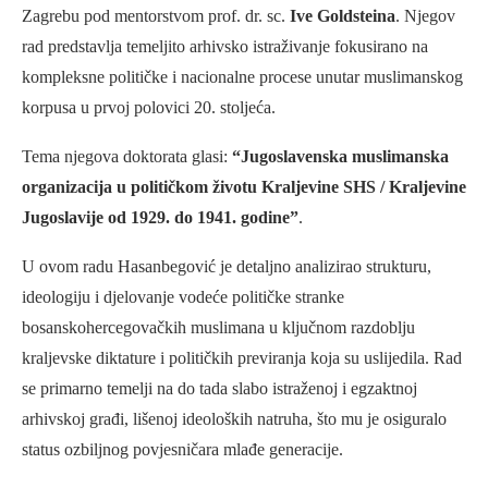
Zagrebu pod mentorstvom prof. dr. sc.
Ive Goldsteina
. Njegov
rad predstavlja temeljito arhivsko istraživanje fokusirano na
kompleksne političke i nacionalne procese unutar muslimanskog
korpusa u prvoj polovici 20. stoljeća.
Tema njegova doktorata glasi:
“Jugoslavenska muslimanska
organizacija u političkom životu Kraljevine SHS / Kraljevine
Jugoslavije od 1929. do 1941. godine”
.
U ovom radu Hasanbegović je detaljno analizirao strukturu,
ideologiju i djelovanje vodeće političke stranke
bosanskohercegovačkih muslimana u ključnom razdoblju
kraljevske diktature i političkih previranja koja su uslijedila. Rad
se primarno temelji na do tada slabo istraženoj i egzaktnoj
arhivskoj građi, lišenoj ideoloških natruha, što mu je osiguralo
status ozbiljnog povjesničara mlađe generacije.