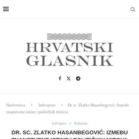
Naslovnica
Izdvojeno
Dr. sc. Zlatko Hasanbegović: Između
znanstvene istine i političkih mitova
Izdvojeno
Kolumne
DR. SC. ZLATKO HASANBEGOVIĆ: IZMEĐU