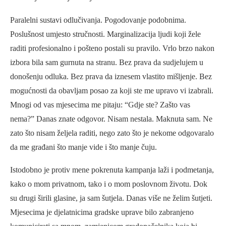
Paralelni sustavi odlučivanja. Pogodovanje podobnima.
Poslušnost umjesto stručnosti. Marginalizacija ljudi koji žele
raditi profesionalno i pošteno postali su pravilo. Vrlo brzo nakon
izbora bila sam gurnuta na stranu. Bez prava da sudjelujem u
donošenju odluka. Bez prava da iznesem vlastito mišljenje. Bez
mogućnosti da obavljam posao za koji ste me upravo vi izabrali.
Mnogi od vas mjesecima me pitaju: “Gdje ste? Zašto vas
nema?” Danas znate odgovor. Nisam nestala. Maknuta sam. Ne
zato što nisam željela raditi, nego zato što je nekome odgovaralo
da me građani što manje vide i što manje čuju.
Istodobno je protiv mene pokrenuta kampanja laži i podmetanja,
kako o mom privatnom, tako i o mom poslovnom životu. Dok
su drugi širili glasine, ja sam šutjela. Danas više ne želim šutjeti.
Mjesecima je djelatnicima gradske uprave bilo zabranjeno