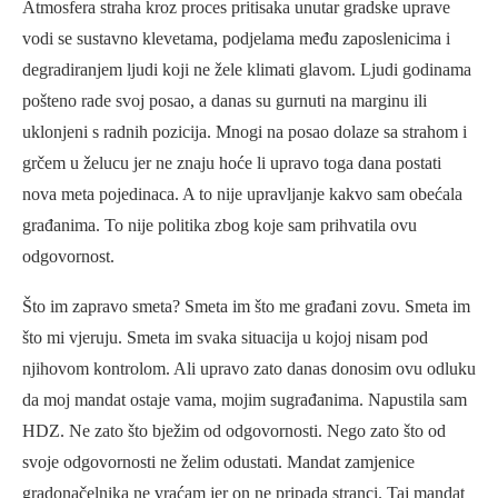
Atmosfera straha kroz proces pritisaka unutar gradske uprave
vodi se sustavno klevetama, podjelama među zaposlenicima i
degradiranjem ljudi koji ne žele klimati glavom. Ljudi godinama
pošteno rade svoj posao, a danas su gurnuti na marginu ili
uklonjeni s radnih pozicija. Mnogi na posao dolaze sa strahom i
grčem u želucu jer ne znaju hoće li upravo toga dana postati
nova meta pojedinaca. A to nije upravljanje kakvo sam obećala
građanima. To nije politika zbog koje sam prihvatila ovu
odgovornost.
Što im zapravo smeta? Smeta im što me građani zovu. Smeta im
što mi vjeruju. Smeta im svaka situacija u kojoj nisam pod
njihovom kontrolom. Ali upravo zato danas donosim ovu odluku
da moj mandat ostaje vama, mojim sugrađanima. Napustila sam
HDZ. Ne zato što bježim od odgovornosti. Nego zato što od
svoje odgovornosti ne želim odustati. Mandat zamjenice
gradonačelnika ne vraćam jer on ne pripada stranci. Taj mandat