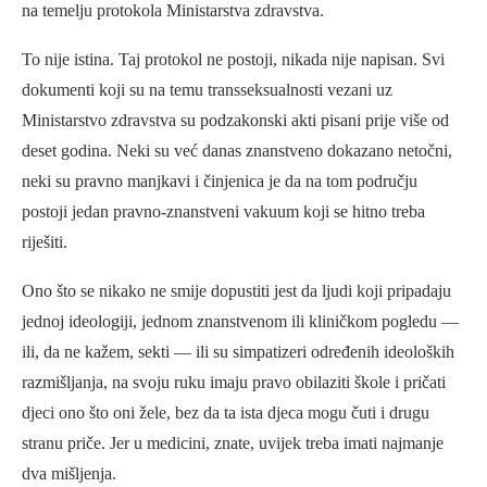
na temelju protokola Ministarstva zdravstva.
To nije istina. Taj protokol ne postoji, nikada nije napisan. Svi
dokumenti koji su na temu transseksualnosti vezani uz
Ministarstvo zdravstva su podzakonski akti pisani prije više od
deset godina. Neki su već danas znanstveno dokazano netočni,
neki su pravno manjkavi i činjenica je da na tom području
postoji jedan pravno-znanstveni vakuum koji se hitno treba
riješiti.
Ono što se nikako ne smije dopustiti jest da ljudi koji pripadaju
jednoj ideologiji, jednom znanstvenom ili kliničkom pogledu —
ili, da ne kažem, sekti — ili su simpatizeri određenih ideoloških
razmišljanja, na svoju ruku imaju pravo obilaziti škole i pričati
djeci ono što oni žele, bez da ta ista djeca mogu čuti i drugu
stranu priče. Jer u medicini, znate, uvijek treba imati najmanje
dva mišljenja.