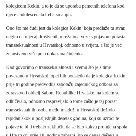
kolegicom Kekin, a to je da se uporaba pametnih telefona kod
djece i adolescenata treba smanjiti.
Ono što me čudi jest da kolegica Kekin, koja predlaže tu stvar,
negira da utjecaj društvenih mreža ima veze s pojavom porasta
transseksualnosti u Hrvatskoj, odnosno u svijetu, a što je već
znanstveno više puta dokazana činjenica.
Kad govorimo o transseksualnosti i svemu što je s time
povezano u Hrvatskoj, opet bih podsjetio da je kolegica Kekin
prije tri godine predvodila sabotažu zajedničkog odbora za
zdravstvo i obitelj Sabora Republike Hrvatske, na kojem se
odlučivalo, odnosno raspravljalo o tome zašto je taj porast
transseksualnih osoba među mladeži u Hrvatskoj doživio
rapidan skok u posljednjih desetak godina, koji su uzroci te
pojave te bi li trebalo zaključiti da se bilo kakva promjena spola
u Hrvatskoj prije 18. godine zabrani, što se danas dešava u