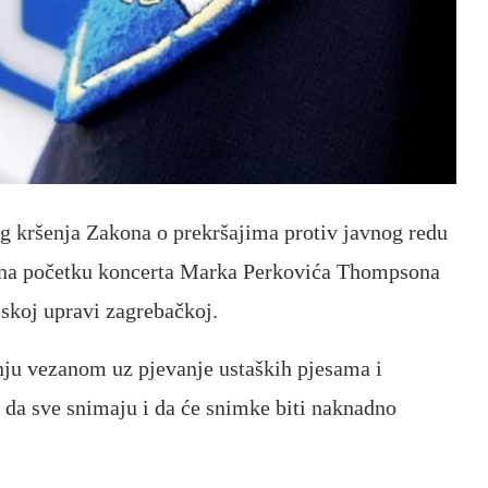
bog kršenja Zakona o prekršajima protiv javnog redu
 i na početku koncerta Marka Perkovića Thompsona
jskoj upravi zagrebačkoj.
ju vezanom uz pjevanje ustaških pjesama i
e da sve snimaju i da će snimke biti naknadno