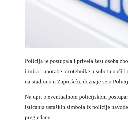
Policija je postupala i privela šest osoba z
i mira i uporabe pirotehnike u subotu uoči
na stadionu u Zaprešiću, doznaje se u Polici
Na upit o eventualnom policijskom postupan
isticanja ustaških simbola iz policije navod
pregledane.