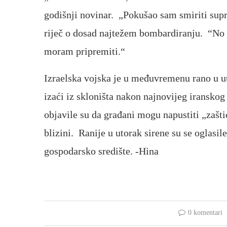
godišnji novinar. „Pokušao sam smiriti supr
riječ o dosad najtežem bombardiranju. “No i
moram pripremiti.“
Izraelska vojska je u međuvremenu rano u u
izaći iz skloništa nakon najnovijeg iransko
objavile su da građani mogu napustiti „zašti
blizini. Ranije u utorak sirene su se oglasil
gospodarsko središte. -Hina
0 komentari