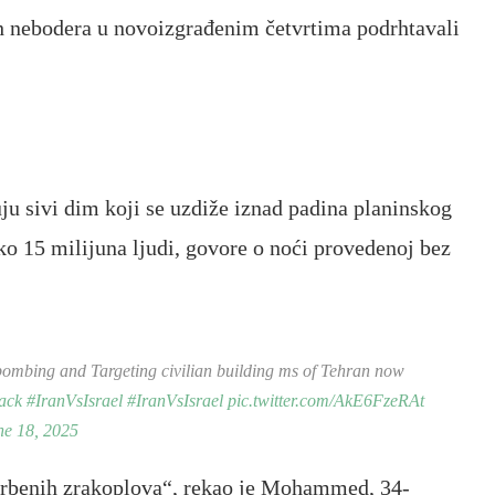
ih nebodera u novoizgrađenim četvrtima podrhtavali
u sivi dim koji se uzdiže iznad padina planinskog
ko 15 milijuna ljudi, govore o noći provedenoj bez
 bombing and Targeting civilian building ms of Tehran now
ack
#IranVsIsrael
#IranVsIsrael
pic.twitter.com/AkE6FzeRAt
ne 18, 2025
 borbenih zrakoplova“, rekao je Mohammed, 34-