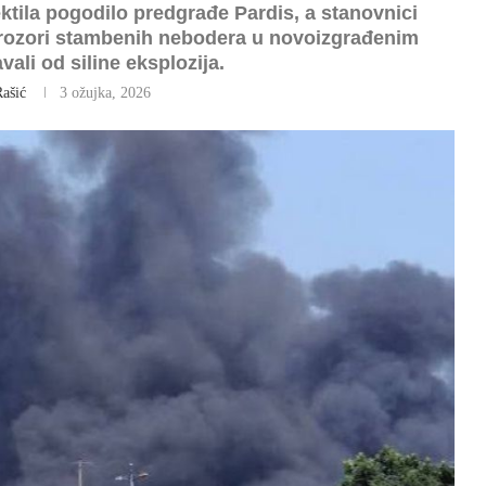
ektila pogodilo predgrađe Pardis, a stanovnici
 prozori stambenih nebodera u novoizgrađenim
vali od siline eksplozija.
Rašić
3 ožujka, 2026