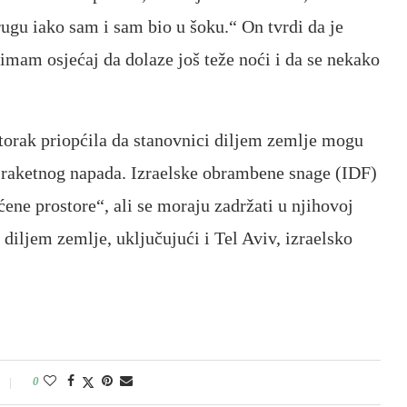
ugu iako sam i sam bio u šoku.“ On tvrdi da je
mam osjećaj da dolaze još teže noći i da se nekako
torak priopćila da stanovnici diljem zemlje mogu
g raketnog napada. Izraelske obrambene snage (IDF)
ćene prostore“, ali se moraju zadržati u njihovoj
e diljem zemlje, uključujući i Tel Aviv, izraelsko
0