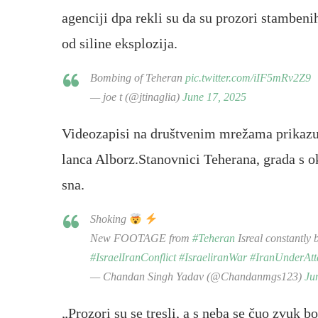
agenciji dpa rekli su da su prozori stamben
od siline eksplozija.
Bombing of Teheran
pic.twitter.com/iIF5mRv2Z9
— joe t (@jtinaglia)
June 17, 2025
Videozapisi na društvenim mrežama prikazuj
lanca Alborz.Stanovnici Teherana, grada s o
sna.
Shoking
New FOOTAGE from
#Teheran
Isreal constantly
#IsraelIranConflict
#IsraeliranWar
#IranUnderAtt
— Chandan Singh Yadav (@Chandanmgs123)
Ju
„Prozori su se tresli, a s neba se čuo zvuk