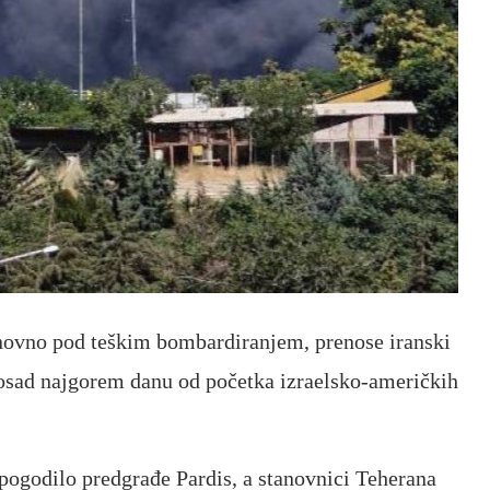
ponovno pod teškim bombardiranjem, prenose iranski
o dosad najgorem danu od početka izraelsko-američkih
 pogodilo predgrađe Pardis, a stanovnici Teherana