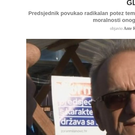
G
Predsjednik povukao radikalan potez tem
moralnosti onoga
objavio
Ante R