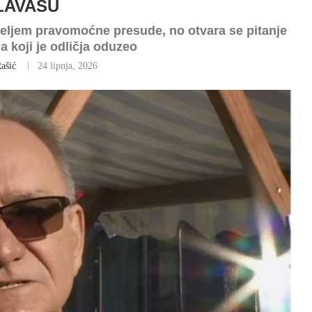
LAVAŠU
eljem pravomoćne presude, no otvara se pitanje
 koji je odličja oduzeo
ašić
24 lipnja, 2026