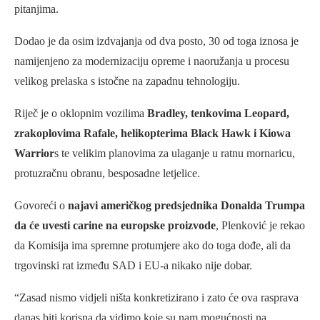
pitanjima.
Dodao je da osim izdvajanja od dva posto, 30 od toga iznosa je
namijenjeno za modernizaciju opreme i naoružanja u procesu
velikog prelaska s istočne na zapadnu tehnologiju.
Riječ je o oklopnim vozilima
Bradley, tenkovima Leopard,
zrakoplovima Rafale, helikopterima Black Hawk i Kiowa
Warrior
s te velikim planovima za ulaganje u ratnu mornaricu,
protuzračnu obranu, besposadne letjelice.
Govoreći o
najavi američkog predsjednika Donalda Trumpa
da će uvesti carine na europske proizvode
, Plenković je rekao
da Komisija ima spremne protumjere ako do toga dođe, ali da
trgovinski rat između SAD i EU-a nikako nije dobar.
“Zasad nismo vidjeli ništa konkretizirano i zato će ova rasprava
danas biti korisna da vidimo koje su nam mogućnosti na