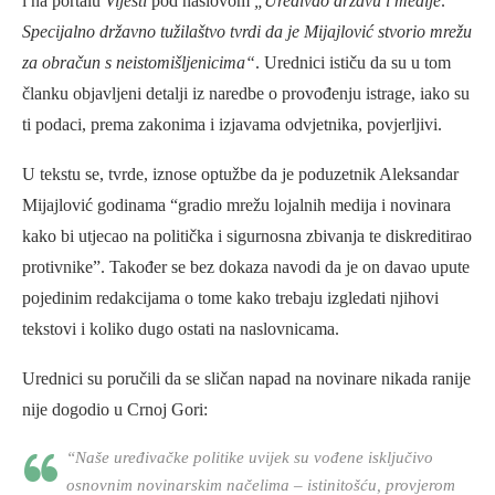
i na portalu
Vijesti
pod naslovom
„Uređivao državu i medije:
Specijalno državno tužilaštvo tvrdi da je Mijajlović stvorio mrežu
za obračun s neistomišljenicima“
. Urednici ističu da su u tom
članku objavljeni detalji iz naredbe o provođenju istrage, iako su
ti podaci, prema zakonima i izjavama odvjetnika, povjerljivi.
U tekstu se, tvrde, iznose optužbe da je poduzetnik Aleksandar
Mijajlović godinama “gradio mrežu lojalnih medija i novinara
kako bi utjecao na politička i sigurnosna zbivanja te diskreditirao
protivnike”. Također se bez dokaza navodi da je on davao upute
pojedinim redakcijama o tome kako trebaju izgledati njihovi
tekstovi i koliko dugo ostati na naslovnicama.
Urednici su poručili da se sličan napad na novinare nikada ranije
nije dogodio u Crnoj Gori:
“Naše uređivačke politike uvijek su vođene isključivo
osnovnim novinarskim načelima – istinitošću, provjerom