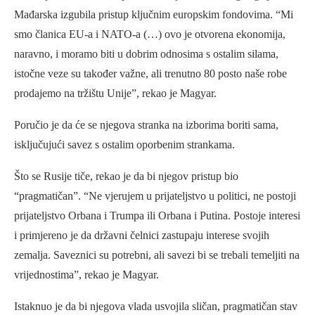
Mađarska izgubila pristup ključnim europskim fondovima. “Mi
smo članica EU-a i NATO-a (…) ovo je otvorena ekonomija,
naravno, i moramo biti u dobrim odnosima s ostalim silama,
istočne veze su također važne, ali trenutno 80 posto naše robe
prodajemo na tržištu Unije”, rekao je Magyar.
Poručio je da će se njegova stranka na izborima boriti sama,
isključujući savez s ostalim oporbenim strankama.
Što se Rusije tiče, rekao je da bi njegov pristup bio
“pragmatičan”. “Ne vjerujem u prijateljstvo u politici, ne postoji
prijateljstvo Orbana i Trumpa ili Orbana i Putina. Postoje interesi
i primjereno je da državni čelnici zastupaju interese svojih
zemalja. Saveznici su potrebni, ali savezi bi se trebali temeljiti na
vrijednostima”, rekao je Magyar.
Istaknuo je da bi njegova vlada usvojila sličan, pragmatičan stav