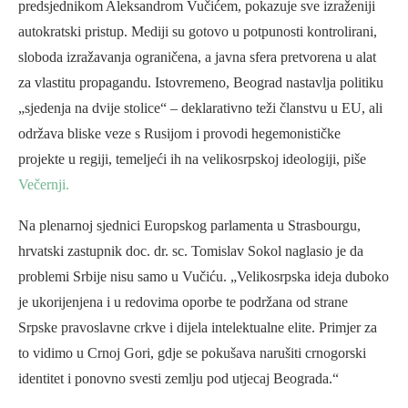
predsjednikom Aleksandrom Vučićem, pokazuje sve izraženiji
autokratski pristup. Mediji su gotovo u potpunosti kontrolirani,
sloboda izražavanja ograničena, a javna sfera pretvorena u alat
za vlastitu propagandu. Istovremeno, Beograd nastavlja politiku
„sjedenja na dvije stolice“ – deklarativno teži članstvu u EU, ali
održava bliske veze s Rusijom i provodi hegemonističke
projekte u regiji, temeljeći ih na velikosrpskoj ideologiji, piše
Večernji.
Na plenarnoj sjednici Europskog parlamenta u Strasbourgu,
hrvatski zastupnik doc. dr. sc. Tomislav Sokol naglasio je da
problemi Srbije nisu samo u Vučiću. „Velikosrpska ideja duboko
je ukorijenjena i u redovima oporbe te podržana od strane
Srpske pravoslavne crkve i dijela intelektualne elite. Primjer za
to vidimo u Crnoj Gori, gdje se pokušava narušiti crnogorski
identitet i ponovno svesti zemlju pod utjecaj Beograda.“