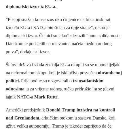
diplomatski izvor iz EU-a.
“Postoji snažan konsenzus oko činjenice da bi carinski rat
između EU-a i SAD-a bio štetan za obje strane”, rekao je
diplomatski izvor. Čelnici su također izrazili “punu solidarnost s
Danskom te podsjetili na relevantna načela međunarodnog
prava”, dodaje isti izvor.
Šefovi država i vlada zemalja EU-a okupili su se u ponedjeljak
na neformalnom skupu koji je isključivo posvećen
obrambenoj
politici.
Prije podne su razgovarali o
transatlantskim
odnosima
, a za vrijeme radnog ručka pridružio im se glavni
tajnik NATO-a
Mark Rutte
.
Američki predsjednik
Donald Trump inzistira na kontroli
nad Grenlandom
, arktičkim otokom u sastavu Danske, koji
uživa veliku autonomiju. Trump je također zaprijetio da će