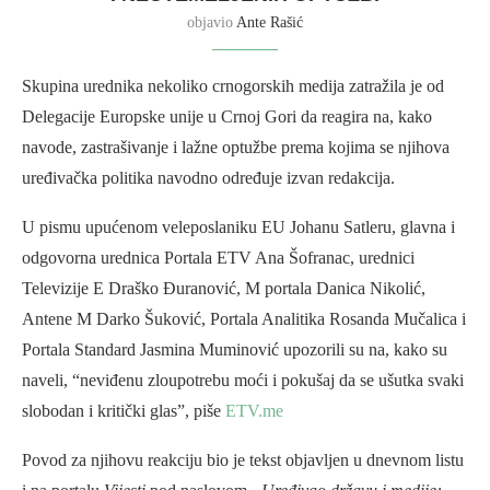
objavio
Ante Rašić
Skupina urednika nekoliko crnogorskih medija zatražila je od
Delegacije Europske unije u Crnoj Gori da reagira na, kako
navode, zastrašivanje i lažne optužbe prema kojima se njihova
uređivačka politika navodno određuje izvan redakcija.
U pismu upućenom veleposlaniku EU Johanu Satleru, glavna i
odgovorna urednica Portala ETV Ana Šofranac, urednici
Televizije E Draško Đuranović, M portala Danica Nikolić,
Antene M Darko Šuković, Portala Analitika Rosanda Mučalica i
Portala Standard Jasmina Muminović upozorili su na, kako su
naveli, “neviđenu zloupotrebu moći i pokušaj da se ušutka svaki
slobodan i kritički glas”, piše
ETV.me
Povod za njihovu reakciju bio je tekst objavljen u dnevnom listu