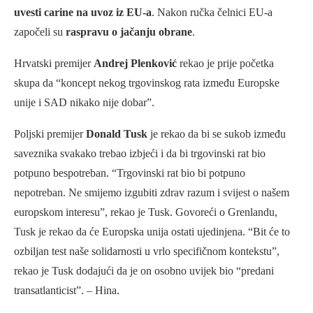
uvesti carine na uvoz iz EU-a
. Nakon ručka čelnici EU-a
započeli su
raspravu o jačanju obrane
.
Hrvatski premijer
Andrej Plenković
rekao je prije početka
skupa da “koncept nekog trgovinskog rata između Europske
unije i SAD nikako nije dobar”.
Poljski premijer
Donald Tusk
je rekao da bi se sukob između
saveznika svakako trebao izbjeći i da bi trgovinski rat bio
potpuno bespotreban. “Trgovinski rat bio bi potpuno
nepotreban. Ne smijemo izgubiti zdrav razum i svijest o našem
europskom interesu”, rekao je Tusk. Govoreći o Grenlandu,
Tusk je rekao da će Europska unija ostati ujedinjena. “Bit će to
ozbiljan test naše solidarnosti u vrlo specifičnom kontekstu”,
rekao je Tusk dodajući da je on osobno uvijek bio “predani
transatlanticist”. – Hina.