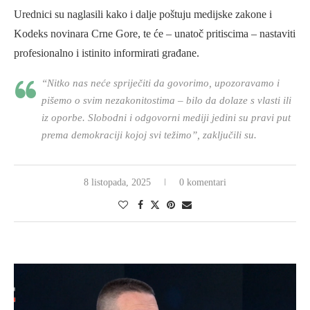
Urednici su naglasili kako i dalje poštuju medijske zakone i
Kodeks novinara Crne Gore, te će – unatoč pritiscima – nastaviti
profesionalno i istinito informirati građane.
“Nitko nas neće spriječiti da govorimo, upozoravamo i
pišemo o svim nezakonitostima – bilo da dolaze s vlasti ili
iz oporbe. Slobodni i odgovorni mediji jedini su pravi put
prema demokraciji kojoj svi težimo”, zaključili su.
8 listopada, 2025
0 komentari