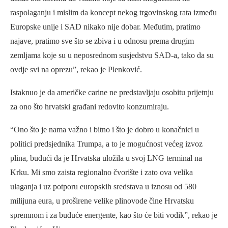
raspolaganju i mislim da koncept nekog trgovinskog rata između
Europske unije i SAD nikako nije dobar. Međutim, pratimo
najave, pratimo sve što se zbiva i u odnosu prema drugim
zemljama koje su u neposrednom susjedstvu SAD-a, tako da su
ovdje svi na oprezu”, rekao je Plenković.
Istaknuo je da američke carine ne predstavljaju osobitu prijetnju
za ono što hrvatski građani redovito konzumiraju.
“Ono što je nama važno i bitno i što je dobro u konačnici u
politici predsjednika Trumpa, a to je mogućnost većeg izvoz
plina, budući da je Hrvatska uložila u svoj LNG terminal na
Krku. Mi smo zaista regionalno čvorište i zato ova velika
ulaganja i uz potporu europskih sredstava u iznosu od 580
milijuna eura, u proširene velike plinovode čine Hrvatsku
spremnom i za buduće energente, kao što će biti vodik”, rekao je