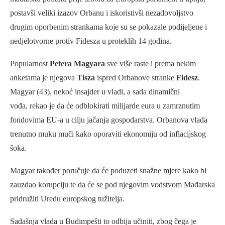
postavši veliki izazov Orbanu i iskoristivši nezadovoljstvo
drugim oporbenim strankama koje su se pokazale podijeljene i
nedjelotvorne protiv Fidesza u proteklih 14 godina.
Popularnost
Petera Magyara
sve više raste i prema nekim
anketama je njegova
Tisza
ispred Orbanove stranke
Fidesz
.
Magyar (43), nekoć insajder u vladi, a sada dinamični
vođa, rekao je da će odblokirati milijarde eura u zamrznutim
fondovima EU-a u cilju jačanja gospodarstva. Orbanova vlada
trenutno muku muči kako oporaviti ekonomiju od inflacijskog
šoka.
Magyar također poručuje da će poduzeti snažne mjere kako bi
zauzdao korupciju te da će se pod njegovim vodstvom Mađarska
pridružiti Uredu europskog tužitelja.
Sadašnja vlada u Budimpešti to odbija učiniti, zbog čega je