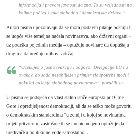
informacija i pravom javnosti da zna. To su vrijednosti na
kojima počiva svaka slobodna i demokratska država.”
Autori pisma upozoravaju da se mora postaviti pitanje poštuju li
se uopće više temeljna načela novinarstva, ako državni organi –
uz podršku pojedinih medija – optužuju novinare da dopuštaju
drugima da uređuju njihov sadržaj.
“Očekujemo jasnu reakciju i odgovor Delegacije EU na
ovakav, do sada nezabilježen primjer zloupotrebe moći i
pokušaj gušenja slobodnog novinarstva”, poručili su.
U pismu se podsjeća da vlast stalno ističe europski put Crne
Gore i opredijeljenost demokraciji, ali da se teško može govoriti
o demokratskim standardima “u zemlji u kojoj se novinarima
prijeti pritvorom, zastrašuje ih se i neutemeljeno optužuje da
uređivačku politiku ne vode samostalno”.