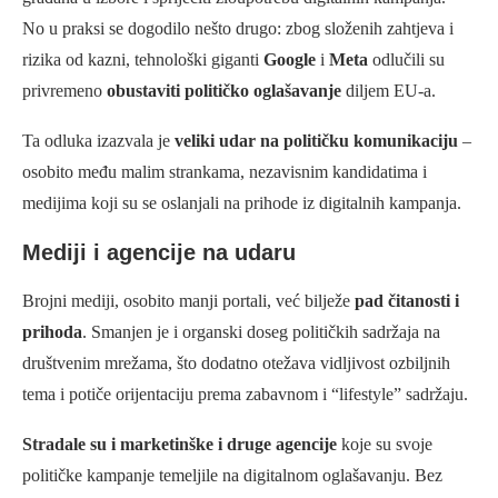
No u praksi se dogodilo nešto drugo: zbog složenih zahtjeva i
rizika od kazni, tehnološki giganti
Google
i
Meta
odlučili su
privremeno
obustaviti političko oglašavanje
diljem EU-a.
Ta odluka izazvala je
veliki udar na političku komunikaciju
–
osobito među malim strankama, nezavisnim kandidatima i
medijima koji su se oslanjali na prihode iz digitalnih kampanja.
Mediji i agencije na udaru
Brojni mediji, osobito manji portali, već bilježe
pad čitanosti i
prihoda
. Smanjen je i organski doseg političkih sadržaja na
društvenim mrežama, što dodatno otežava vidljivost ozbiljnih
tema i potiče orijentaciju prema zabavnom i “lifestyle” sadržaju.
Stradale su i marketinške i druge agencije
koje su svoje
političke kampanje temeljile na digitalnom oglašavanju. Bez