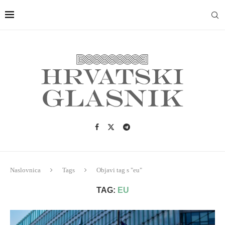
Naslovnica
Tags
Objavi tag s "eu"
TAG:
EU