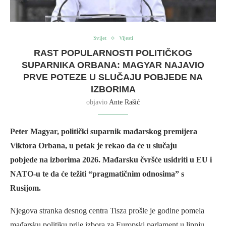
Svijet
Vijesti
RAST POPULARNOSTI POLITIČKOG
SUPARNIKA ORBANA: MAGYAR NAJAVIO
PRVE POTEZE U SLUČAJU POBJEDE NA
IZBORIMA
objavio
Ante Rašić
Peter Magyar, politički suparnik mađarskog premijera
Viktora Orbana, u petak je rekao da će u slučaju
pobjede na izborima 2026. Mađarsku čvršće usidriti u EU i
NATO-u te da će težiti “pragmatičnim odnosima” s
Rusijom.
Njegova stranka desnog centra Tisza prošle je godine pomela
mađarsku politiku prije izbora za Europski parlament u lipnju,