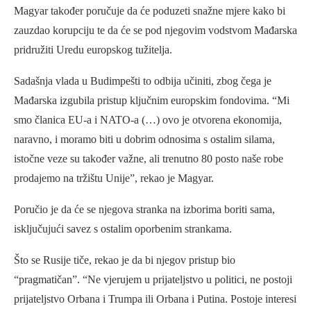
Magyar također poručuje da će poduzeti snažne mjere kako bi
zauzdao korupciju te da će se pod njegovim vodstvom Mađarska
pridružiti Uredu europskog tužitelja.
Sadašnja vlada u Budimpešti to odbija učiniti, zbog čega je
Mađarska izgubila pristup ključnim europskim fondovima. “Mi
smo članica EU-a i NATO-a (…) ovo je otvorena ekonomija,
naravno, i moramo biti u dobrim odnosima s ostalim silama,
istočne veze su također važne, ali trenutno 80 posto naše robe
prodajemo na tržištu Unije”, rekao je Magyar.
Poručio je da će se njegova stranka na izborima boriti sama,
isključujući savez s ostalim oporbenim strankama.
Što se Rusije tiče, rekao je da bi njegov pristup bio
“pragmatičan”. “Ne vjerujem u prijateljstvo u politici, ne postoji
prijateljstvo Orbana i Trumpa ili Orbana i Putina. Postoje interesi