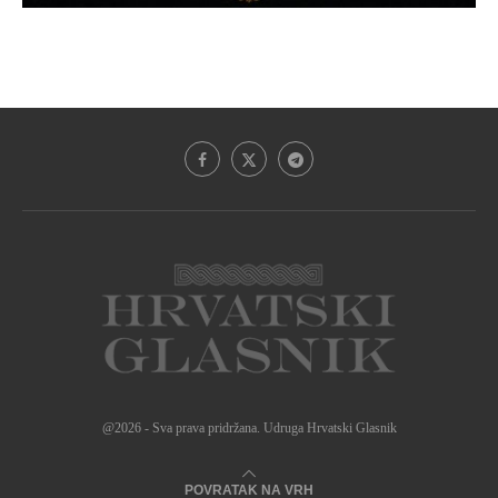
@2026 - Sva prava pridržana. Udruga Hrvatski Glasnik
POVRATAK NA VRH