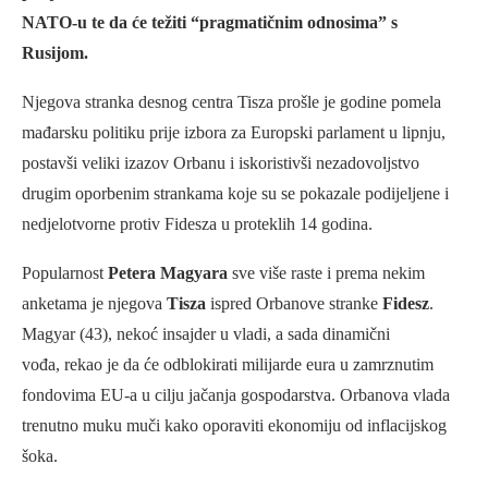
NATO-u te da će težiti “pragmatičnim odnosima” s
Rusijom.
Njegova stranka desnog centra Tisza prošle je godine pomela
mađarsku politiku prije izbora za Europski parlament u lipnju,
postavši veliki izazov Orbanu i iskoristivši nezadovoljstvo
drugim oporbenim strankama koje su se pokazale podijeljene i
nedjelotvorne protiv Fidesza u proteklih 14 godina.
Popularnost
Petera Magyara
sve više raste i prema nekim
anketama je njegova
Tisza
ispred Orbanove stranke
Fidesz
.
Magyar (43), nekoć insajder u vladi, a sada dinamični
vođa, rekao je da će odblokirati milijarde eura u zamrznutim
fondovima EU-a u cilju jačanja gospodarstva. Orbanova vlada
trenutno muku muči kako oporaviti ekonomiju od inflacijskog
šoka.