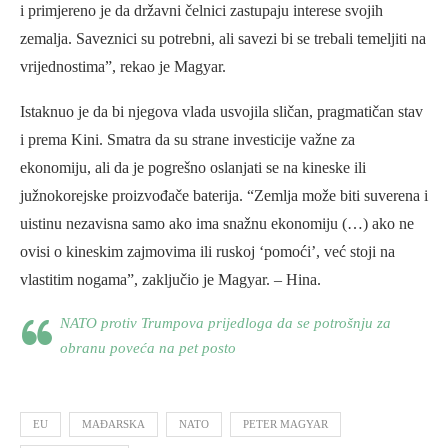
i primjereno je da državni čelnici zastupaju interese svojih
zemalja. Saveznici su potrebni, ali savezi bi se trebali temeljiti na
vrijednostima”, rekao je Magyar.
Istaknuo je da bi njegova vlada usvojila sličan, pragmatičan stav
i prema Kini. Smatra da su strane investicije važne za
ekonomiju, ali da je pogrešno oslanjati se na kineske ili
južnokorejske proizvođače baterija. “Zemlja može biti suverena i
uistinu nezavisna samo ako ima snažnu ekonomiju (…) ako ne
ovisi o kineskim zajmovima ili ruskoj ‘pomoći’, već stoji na
vlastitim nogama”, zaključio je Magyar. – Hina.
NATO protiv Trumpova prijedloga da se potrošnju za
obranu poveća na pet posto
EU
MAĐARSKA
NATO
PETER MAGYAR