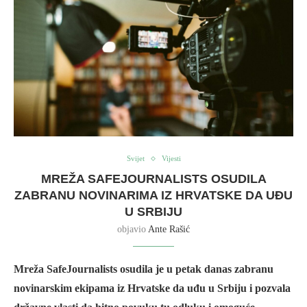
Svijet
Vijesti
MREŽA SAFEJOURNALISTS OSUDILA
ZABRANU NOVINARIMA IZ HRVATSKE DA UĐU
U SRBIJU
objavio
Ante Rašić
Mreža SafeJournalists osudila je u petak danas zabranu
novinarskim ekipama iz Hrvatske da uđu u Srbiju i pozvala