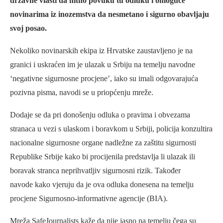
državne vlasti da hitno povuku tu odluku i omoguće
novinarima iz inozemstva da nesmetano i sigurno obavljaju
svoj posao.
Nekoliko novinarskih ekipa iz Hrvatske zaustavljeno je na
granici i uskraćen im je ulazak u Srbiju na temelju navodne
‘negativne sigurnosne procjene’, iako su imali odgovarajuća
pozivna pisma, navodi se u priopćenju mreže.
Dodaje se da pri donošenju odluka o pravima i obvezama
stranaca u vezi s ulaskom i boravkom u Srbiji, policija konzultira
nacionalne sigurnosne organe nadležne za zaštitu sigurnosti
Republike Srbije kako bi procijenila predstavlja li ulazak ili
boravak stranca neprihvatljiv sigurnosni rizik. Također
navode kako vjeruju da je ova odluka donesena na temelju
procjene Sigurnosno-informativne agencije (BIA).
Mreža SafeJournalists kaže da nije jasno na temelju čega su