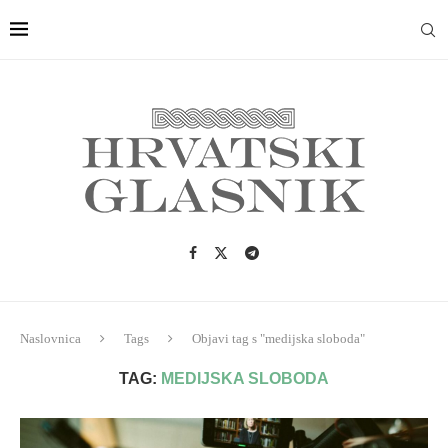
Naslovnica
Tags
Objavi tag s "medijska sloboda"
TAG:
MEDIJSKA SLOBODA