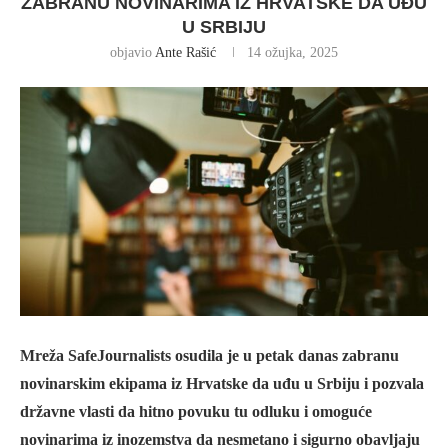
ZABRANU NOVINARIMA IZ HRVATSKE DA UĐU
U SRBIJU
objavio
Ante Rašić
14 ožujka, 2025
Mreža SafeJournalists osudila je u petak danas zabranu
novinarskim ekipama iz Hrvatske da uđu u Srbiju i pozvala
državne vlasti da hitno povuku tu odluku i omoguće
novinarima iz inozemstva da nesmetano i sigurno obavljaju