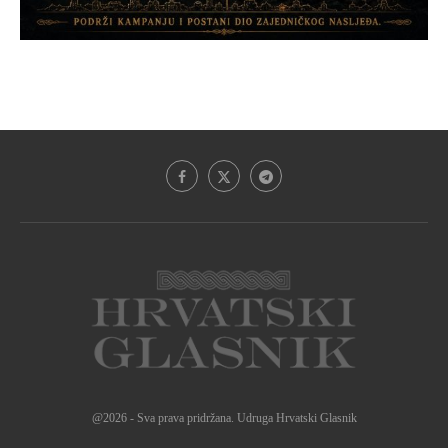
@2026 - Sva prava pridržana. Udruga Hrvatski Glasnik