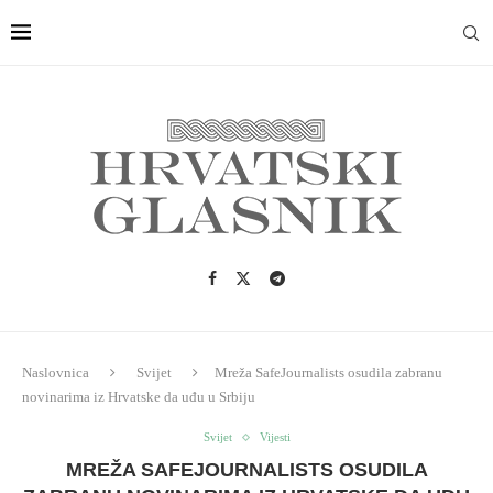
Naslovnica
Svijet
Mreža SafeJournalists osudila zabranu
novinarima iz Hrvatske da uđu u Srbiju
Svijet
Vijesti
MREŽA SAFEJOURNALISTS OSUDILA