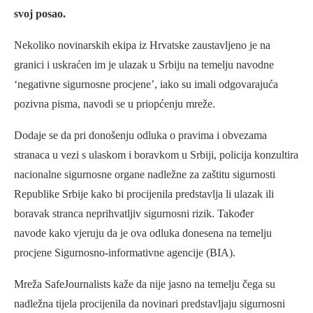
svoj posao.
Nekoliko novinarskih ekipa iz Hrvatske zaustavljeno je na
granici i uskraćen im je ulazak u Srbiju na temelju navodne
‘negativne sigurnosne procjene’, iako su imali odgovarajuća
pozivna pisma, navodi se u priopćenju mreže.
Dodaje se da pri donošenju odluka o pravima i obvezama
stranaca u vezi s ulaskom i boravkom u Srbiji, policija konzultira
nacionalne sigurnosne organe nadležne za zaštitu sigurnosti
Republike Srbije kako bi procijenila predstavlja li ulazak ili
boravak stranca neprihvatljiv sigurnosni rizik. Također
navode kako vjeruju da je ova odluka donesena na temelju
procjene Sigurnosno-informativne agencije (BIA).
Mreža SafeJournalists kaže da nije jasno na temelju čega su
nadležna tijela procijenila da novinari predstavljaju sigurnosni