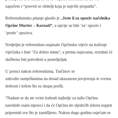
započeto i “posveti se obitelji koja je najviše propatila”.
Referendumsko pitanje glasilo je „
Jeste li za opoziv načelnika
Općine Murter – Kornati“
, a opcije su bile ‘za’ opoziv i
‘protiv’ opoziva.
Nedjeljni je referendum raspisalo Općinsko vijeće na traženje
vijećnika s liste “Za dobro mista”, a prema najavama, rezultati će
službeno biti potvrđeni u ponedjeljak.
U poruci nakon referenduma, Turčinov se
zahvalio sumještanima na dosad ukazanom povjerenju te svemu
dobrom i lošem što su skupa prošli.
“Nadam se da ste ovim izabrali najbolje za našu Općinu
narednih osam mjeseci i da će Općina do sljedećih izbora uspjeti
pripremiti sve što je zamišljeno. Nakon dugo godina osjećam se