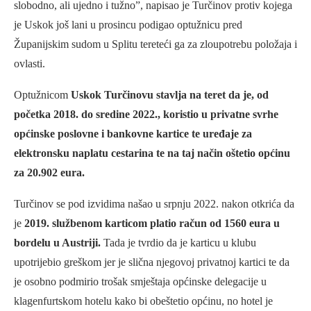
slobodno, ali ujedno i tužno”, napisao je Turčinov protiv kojega
je Uskok još lani u prosincu podigao optužnicu pred
Županijskim sudom u Splitu tereteći ga za zloupotrebu položaja i
ovlasti.
Optužnicom
Uskok Turčinovu stavlja na teret da je, od
početka 2018. do sredine 2022., koristio u privatne svrhe
općinske poslovne i bankovne kartice te uređaje za
elektronsku naplatu cestarina te na taj način oštetio općinu
za 20.902 eura.
Turčinov se pod izvidima našao u srpnju 2022. nakon otkrića da
je
2019. službenom karticom platio račun od 1560 eura u
bordelu u Austriji.
Tada je tvrdio da je karticu u klubu
upotrijebio greškom jer je slična njegovoj privatnoj kartici te da
je osobno podmirio trošak smještaja općinske delegacije u
klagenfurtskom hotelu kako bi obeštetio općinu, no hotel je