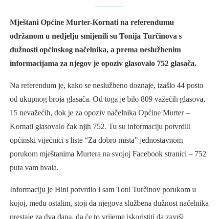
Mještani Općine Murter-Kornati na referendumu
održanom u nedjelju smijenili su Tonija Turčinova s
dužnosti općinskog načelnika, a prema neslužbenim
informacijama za njegov je opoziv glasovalo 752 glasača.
Na referendum je, kako se neslužbeno doznaje, izašlo 44 posto
od ukupnog broja glasača. Od toga je bilo 809 važećih glasova,
15 nevažećih, dok je za opoziv načelnika Općine Murter –
Kornati glasovalo čak njih 752. Tu su informaciju potvrdili
općinski vijećnici s liste “Za dobro mista” jednostavnom
porukom mještanima Murtera na svojoj Facebook stranici – 752
puta vam hvala.
Informaciju je Hini potvrdio i sam Toni Turčinov porukom u
kojoj, među ostalim, stoji da njegova službena dužnost načelnika
prestaje za dva dana, da će to vrijeme iskoristiti da završi