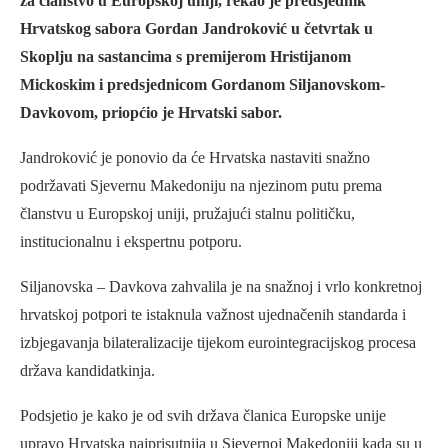
za članstvo u Europskoj uniji, rekao je predsjednik
Hrvatskog sabora Gordan Jandroković u četvrtak u
Skoplju na sastancima s premijerom Hristijanom
Mickoskim i predsjednicom Gordanom Siljanovskom-
Davkovom, priopćio je Hrvatski sabor.
Jandroković je ponovio da će Hrvatska nastaviti snažno
podržavati Sjevernu Makedoniju na njezinom putu prema
članstvu u Europskoj uniji, pružajući stalnu političku,
institucionalnu i ekspertnu potporu.
Siljanovska – Davkova zahvalila je na snažnoj i vrlo konkretnoj
hrvatskoj potpori te istaknula važnost ujednačenih standarda i
izbjegavanja bilateralizacije tijekom eurointegracijskog procesa
država kandidatkinja.
Podsjetio je kako je od svih država članica Europske unije
upravo Hrvatska najprisutnija u Sjevernoj Makedoniji kada su u