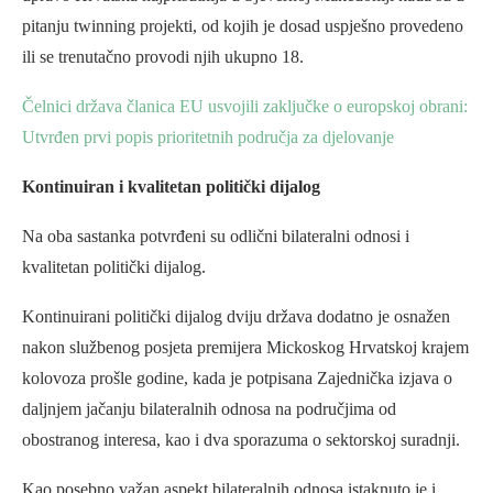
pitanju twinning projekti, od kojih je dosad uspješno provedeno
ili se trenutačno provodi njih ukupno 18.
Čelnici država članica EU usvojili zaključke o europskoj obrani:
Utvrđen prvi popis prioritetnih područja za djelovanje
Kontinuiran i kvalitetan politički dijalog
Na oba sastanka potvrđeni su odlični bilateralni odnosi i
kvalitetan politički dijalog.
Kontinuirani politički dijalog dviju država dodatno je osnažen
nakon službenog posjeta premijera Mickoskog Hrvatskoj krajem
kolovoza prošle godine, kada je potpisana Zajednička izjava o
daljnjem jačanju bilateralnih odnosa na područjima od
obostranog interesa, kao i dva sporazuma o sektorskoj suradnji.
Kao posebno važan aspekt bilateralnih odnosa istaknuto je i