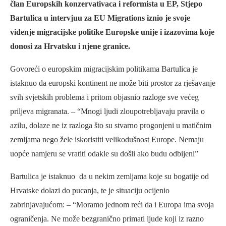
član Europskih konzervativaca i reformista u EP, Stjepo
Bartulica u intervjuu za EU Migrations iznio je svoje
viđenje migracijske politike Europske unije i izazovima koje
donosi za Hrvatsku i njene granice.
Govoreći o europskim migracijskim politikama Bartulica je
istaknuo da europski kontinent ne može biti prostor za rješavanje
svih svjetskih problema i pritom objasnio razloge sve većeg
priljeva migranata. – “Mnogi ljudi zloupotrebljavaju pravila o
azilu, dolaze ne iz razloga što su stvarno progonjeni u matičnim
zemljama nego žele iskoristiti velikodušnost Europe. Nemaju
uopće namjeru se vratiti odakle su došli ako budu odbijeni”
Bartulica je istaknuo da u nekim zemljama koje su bogatije od
Hrvatske dolazi do pucanja, te je situaciju ocijenio
zabrinjavajućom: – “Moramo jednom reći da i Europa ima svoja
ograničenja. Ne može bezgranično primati ljude koji iz razno