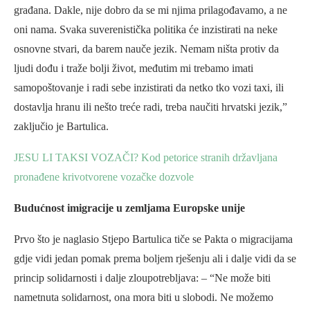
građana. Dakle, nije dobro da se mi njima prilagođavamo, a ne
oni nama. Svaka suverenistička politika će inzistirati na neke
osnovne stvari, da barem nauče jezik. Nemam ništa protiv da
ljudi dođu i traže bolji život, međutim mi trebamo imati
samopoštovanje i radi sebe inzistirati da netko tko vozi taxi, ili
dostavlja hranu ili nešto treće radi, treba naučiti hrvatski jezik,”
zaključio je Bartulica.
JESU LI TAKSI VOZAČI? Kod petorice stranih državljana
pronađene krivotvorene vozačke dozvole
Budućnost imigracije u zemljama Europske unije
Prvo što je naglasio Stjepo Bartulica tiče se Pakta o migracijama
gdje vidi jedan pomak prema boljem rješenju ali i dalje vidi da se
princip solidarnosti i dalje zloupotrebljava: – “Ne može biti
nametnuta solidarnost, ona mora biti u slobodi. Ne možemo