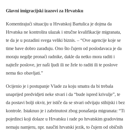
Glavni imigracijski izazovi za Hrvatsku
Komentirajući situaciju u Hrvatskoj Bartulica je dojma da
Hrvatska ne kontrolira ulazak i stručne kvalifikacije migranata,
te da je u pozadini svega veliki biznis. – “Ove agencije koje se
time bave dobro zarađuju. Ono što čujem od poslodavaca je da
moraju negdje pronaći radnike, dakle da netko mora raditi i
najteže poslove, jer naši ljudi ili ne žele to raditi ili te poslove
nema tko obavljati.”
Ocijenio je i postupanje Vlade za koju smatra da bi trebala
unaprijed predvidjeti neke stvari i da “bude ispred krivulje”, te
da postavi bolji okvir, jer ističe da se stvari odvijaju stihijski i bez
kontrole. Istaknuo je i zabrinutost zbog ponašanja migranata: “Ti
pojedinci koji dolaze u Hrvatsku i rade po hrvatskim gradovima
nemaju namjeru, npr. naučiti hrvatski jezik, to čujem od običnih