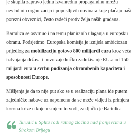
je skupila zapravo jednu izvanrednu propagandnu mrežu
nevladinih organizacija i popustljivih novinara koje plaćaju naši
porezni obveznici, često radeći protiv želja naših građana.
Bartulica se osvrnuo i na temu planiranih ulaganja u europsku
obranu. Podsjetimo, Europska komisija je iznijela ambiciozan
prijedlog
za mobilizaciju gotovo 800 milijardi eura
kroz veća
izdvajanja država i novo zajedničko zaduživanje EU-a od 150
milijardi eura
u svrhu podizanja obrambenih kapaciteta i
sposobnosti Europe.
Mišljenja je da to nije put ako se u realizaciju plana ide putem
zajedničke nabave uz napomenu da se može vidjeti iz primjera
korona krize u kojem smjeru to vodi, zaključio je Bartulica.
Turudić u Splitu radi ratnog zločina nad franjevcima u
Širokom Brijegu