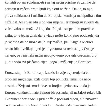
koristiti pojam solidarnosti i na taj način prisiljavati zemlje da
primaju u većem broju ljudi koje oni ne žele. Dakle, to nije
prava solidarnost i mislim da Europska komisija manipulira s tim
nažalost. Ali stvari idu u boljem smjeru, jer mnogi su svjesni da
više ovako ne može. Ako jedna Poljska suspendira pravila o
azilu, to je jedan znak da je vlada nešto konkretno poduzela, da
je svjesna da ne može dalje. Njemačka, pa i Angela Merkel
rekao bih u velikoj mjeri je odgovorna za ovo stanje. Ona je
naivno, pa i na neki način neodgovorno pozvala ogroman broj
ljudi i sada svi plaćamo cijenu toga”, mišljenja je Bartulica.
Eurozastupnik Bartulica je izrazio i svoje uvjerenje da će
problem migracija, azila ostati top politička tema i da neće
nestati. -“Svjesni smo kakve su brojke i jednostavno da je
Europa kontinent materijalnog blagostanja, ali nažalost rekao bih
i kontinent bez nade. Ljudi ne žele podizati djecu, niti žrtvovati
se i kao vjernik rekao bih na kraju krajeva da nam treba jedna