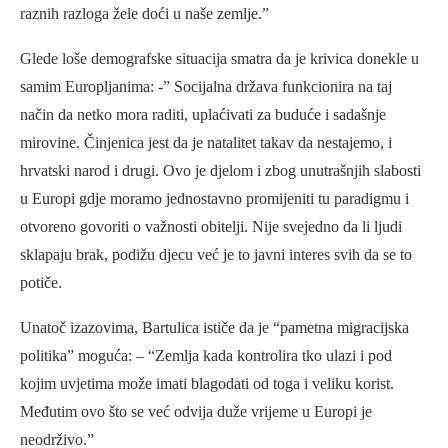
raznih razloga žele doći u naše zemlje.”
Glede loše demografske situacija smatra da je krivica donekle u
samim Europljanima: -” Socijalna država funkcionira na taj
način da netko mora raditi, uplaćivati za buduće i sadašnje
mirovine. Činjenica jest da je natalitet takav da nestajemo, i
hrvatski narod i drugi. Ovo je djelom i zbog unutrašnjih slabosti
u Europi gdje moramo jednostavno promijeniti tu paradigmu i
otvoreno govoriti o važnosti obitelji. Nije svejedno da li ljudi
sklapaju brak, podižu djecu već je to javni interes svih da se to
potiče.
Unatoč izazovima, Bartulica ističe da je “pametna migracijska
politika” moguća: – “Zemlja kada kontrolira tko ulazi i pod
kojim uvjetima može imati blagodati od toga i veliku korist.
Međutim ovo što se već odvija duže vrijeme u Europi je
neodrživo.”