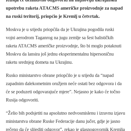
upotrebu raketa ATACMS američke proizvodnje za napad
na ruski teritorij, priopćio je Kremlj u četvrtak.
Moskva je u srijedu priopćila da je Ukrajina pogodila ruski
vojni aerodrom Taganrog na jugu zemlje sa šest balističkih
raketa ATACMS američke proizvodnje, što bi moglo potaknuti
Moskvu da lansira još jednu eksperimentalnu hipersoničnu
raketu srednjeg dometa na Ukrajinu.
Rusko ministarstvo obrane priopćilo je u srijedu da “napad
zapadnim dalekometnim oružjem neće ostati bez odgovora i da
će se poduzeti odgovarajuće mjere”. Nejasno je kako će točno
Rusija odgovoriti.
“Želio bih podsjetiti na apsolutno nedvosmislenu i izravnu izjavu
ministarstva obrane Ruske Federacije danu jučer, gdje je jasno
rečeno da će slijediti odgovor”, rekao je glasnogovornik Kremlja