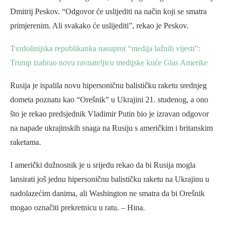
Dmitrij Peskov. “Odgovor će uslijediti na način koji se smatra
primjerenim. Ali svakako će uslijediti”, rekao je Peskov.
Tvrdolinijska republikanka nasuprot “medija lažnih vijesti”:
Trump izabrao novu ravnateljicu medijske kuće Glas Amerike
Rusija je ispalila novu hipersoničnu balističku raketu srednjeg
dometa poznatu kao “Orešnik” u Ukrajini 21. studenog, a ono
što je rekao predsjednik Vladimir Putin bio je izravan odgovor
na napade ukrajinskih snaga na Rusiju s američkim i britanskim
raketama.
I američki dužnosnik je u srijedu rekao da bi Rusija mogla
lansirati još jednu hipersoničnu balističku raketu na Ukrajinu u
nadolazećim danima, ali Washington ne smatra da bi Orešnik
mogao označiti prekretnicu u ratu. – Hina.