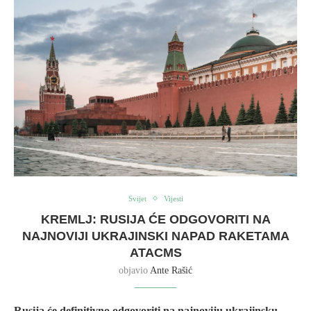
Svijet
Vijesti
KREMLJ: RUSIJA ĆE ODGOVORITI NA
NAJNOVIJI UKRAJINSKI NAPAD RAKETAMA
ATACMS
objavio
Ante Rašić
Rusija će definitivno odgovoriti na najnoviju ukrajinsku