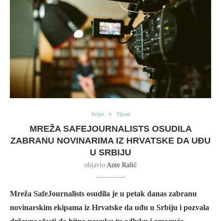
Svijet
Vijesti
MREŽA SAFEJOURNALISTS OSUDILA
ZABRANU NOVINARIMA IZ HRVATSKE DA UĐU
U SRBIJU
objavio
Ante Rašić
Mreža SafeJournalists osudila je u petak danas zabranu
novinarskim ekipama iz Hrvatske da uđu u Srbiju i pozvala