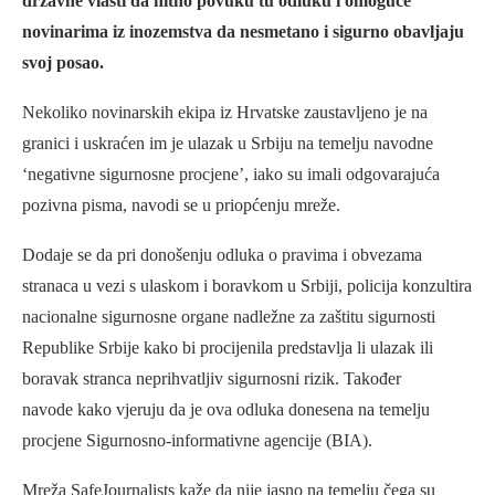
državne vlasti da hitno povuku tu odluku i omoguće
novinarima iz inozemstva da nesmetano i sigurno obavljaju
svoj posao.
Nekoliko novinarskih ekipa iz Hrvatske zaustavljeno je na
granici i uskraćen im je ulazak u Srbiju na temelju navodne
‘negativne sigurnosne procjene’, iako su imali odgovarajuća
pozivna pisma, navodi se u priopćenju mreže.
Dodaje se da pri donošenju odluka o pravima i obvezama
stranaca u vezi s ulaskom i boravkom u Srbiji, policija konzultira
nacionalne sigurnosne organe nadležne za zaštitu sigurnosti
Republike Srbije kako bi procijenila predstavlja li ulazak ili
boravak stranca neprihvatljiv sigurnosni rizik. Također
navode kako vjeruju da je ova odluka donesena na temelju
procjene Sigurnosno-informativne agencije (BIA).
Mreža SafeJournalists kaže da nije jasno na temelju čega su