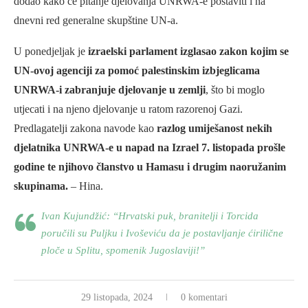
dodao kako će pitanje djelovanja UNRWA-e postaviti i na
dnevni red generalne skupštine UN-a.
U ponedjeljak je
izraelski parlament izglasao zakon kojim se
UN-ovoj agenciji za pomoć palestinskim izbjeglicama
UNRWA-i zabranjuje djelovanje u zemlji
, što bi moglo
utjecati i na njeno djelovanje u ratom razorenoj Gazi.
Predlagatelji zakona navode kao
razlog umiješanost nekih
djelatnika UNRWA-e u napad na Izrael 7. listopada prošle
godine te njihovo članstvo u Hamasu i drugim naoružanim
skupinama.
– Hina.
Ivan Kujundžić: “Hrvatski puk, branitelji i Torcida
poručili su Puljku i Ivoševiću da je postavljanje ćirilične
ploče u Splitu, spomenik Jugoslaviji!”
29 listopada, 2024
0 komentari