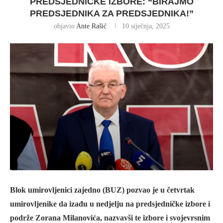
PREDSJEDNIČKE IZBORE: “BIRAJMO
PREDSJEDNIKA ZA PREDSJEDNIKA!”
objavio
Ante Rašić
10 siječnja, 2025
Blok umirovljenici zajedno (BUZ) pozvao je u četvrtak
umirovljenike da izađu u nedjelju na predsjedničke izbore i
podrže Zorana Milanovića, nazvavši te izbore i svojevrsnim