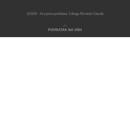
@2026 - Sva prava pridržana. Udruga Hrvatski Glasnik
POVRATAK NA VRH