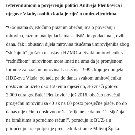
referendumom o povjerenju politici Andreja Plenkovića i
njegove Vlade, osobito kada je riječ o umirovljenicima.
“Godinama svjedočimo praznim obećanjima o povećanju
mirovina, raznim manipulacijama statističkim podacima i, ovih
dana, čak i obustavi dijela mirovina tisućama umirovljenika zbog
“slučajnih” grešaka u sustavu HZMO-a. Svaki umirovljenik s
“radničkom” mirovinom mora imati na umu da je promjenom
formule za izračun mirovina 1. siječnja 1999., koju je donijela
HDZ-ova Vlada, od tada pa do danas svakom umirovljeniku
doslovno oduzeto oko 150 eura mjesečno, što znači gotovo
2.000 eura godišnje! Plenković je još 2016. obećao povećati
prosječnu mirovinu sa 40-ak na 60 posto prosječne plaće, no do
danas nije učinio doslovno ništa. Vrijeme je da mu 12. siječnja
na biralištima isporučimo račun!”, poručuju iz BUZ-a u
priopćenju koje potpisuje predsjednik stranke Milivoj Špika.