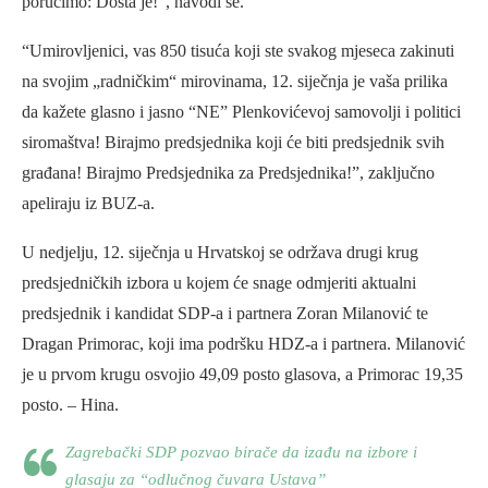
poručimo: Dosta je!”, navodi se.
“Umirovljenici, vas 850 tisuća koji ste svakog mjeseca zakinuti
na svojim „radničkim“ mirovinama, 12. siječnja je vaša prilika
da kažete glasno i jasno “NE” Plenkovićevoj samovolji i politici
siromaštva! Birajmo predsjednika koji će biti predsjednik svih
građana! Birajmo Predsjednika za Predsjednika!”, zaključno
apeliraju iz BUZ-a.
U nedjelju, 12. siječnja u Hrvatskoj se održava drugi krug
predsjedničkih izbora u kojem će snage odmjeriti aktualni
predsjednik i kandidat SDP-a i partnera Zoran Milanović te
Dragan Primorac, koji ima podršku HDZ-a i partnera. Milanović
je u prvom krugu osvojio 49,09 posto glasova, a Primorac 19,35
posto. – Hina.
Zagrebački SDP pozvao birače da izađu na izbore i
glasaju za “odlučnog čuvara Ustava”