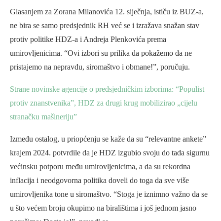
Glasanjem za Zorana Milanovića 12. siječnja, ističu iz BUZ-a,
ne bira se samo predsjednik RH već se i izražava snažan stav
protiv politike HDZ-a i Andreja Plenkovića prema
umirovljenicima. “Ovi izbori su prilika da pokažemo da ne
pristajemo na nepravdu, siromaštvo i obmane!”, poručuju.
Strane novinske agencije o predsjedničkim izborima: “Populist
protiv znanstvenika”, HDZ za drugi krug mobilizirao „cijelu
stranačku mašineriju”
Između ostalog, u priopćenju se kaže da su “relevantne ankete”
krajem 2024. potvrdile da je HDZ izgubio svoju do tada sigurnu
većinsku potporu među umirovljenicima, a da su rekordna
inflacija i neodgovorna politika doveli do toga da sve više
umirovljenika tone u siromaštvo. “Stoga je iznimno važno da se
u što većem broju okupimo na biralištima i još jednom jasno