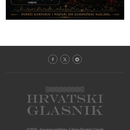
@2026 - Sva prava pridržana. Udruga Hrvatski Glasnik