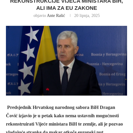
REKONSTRUKCIJE VIJEĆA MINISTARA BIH,
ALI IMA ZA EU ZAKONE
objavio
Ante Rašić
20 lipnja, 2025
Predsjednik Hrvatskog narodnog sabora BiH Dragan
Čović izjavio je u petak kako nema ustavnih mogućnosti
rekonstruirati Vijeće ministara BiH te zemlje, ali je pozvao
vladajuće stranke da makar otkoče europski put