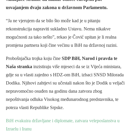
usvajanjem dvaju zakona u državnom Parlamentu.
“Ja ne vjerujem da se bilo što može kad je u pitanju
rekonstrukcija napraviti sukladno Ustavu. Nema nikakve
mogućnosti za tako nešto”, rekao je Čović upitan je li realna
promjena partnera koji čine većinu u BiH na državnoj razini.
Probošnjačka trojka koju čine
SDP BiH, Narod i pravda te
Naša stranka
inzistiraju više mjeseci da se iz Vijeća ministara,
gdje su u vlasti zajedno s HDZ-om BiH, izbaci SNSD Milorada
Dodika. Njihovi zahtjevi su učestali nakon što je Dodik u veljači
nepravomoćno osuđen na godinu dana zatvora zbog
nepoštivanja odluka Visokog međunarodnog predstavnika, te
poteza vlasti Republike Srpske.
BiH evakuira državljane i diplomate, zatvara veleposlanstva u
Izraelu i Iranu