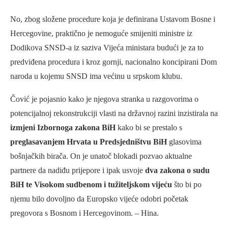
No, zbog složene procedure koja je definirana Ustavom Bosne i
Hercegovine, praktično je nemoguće smijeniti ministre iz
Dodikova SNSD-a iz saziva Vijeća ministara budući je za to
predviđena procedura i kroz gornji, nacionalno koncipirani Dom
naroda u kojemu SNSD ima većinu u srpskom klubu.
Čović je pojasnio kako je njegova stranka u razgovorima o
potencijalnoj rekonstrukciji vlasti na državnoj razini inzistirala na
izmjeni Izbornoga zakona BiH
kako bi se prestalo s
preglasavanjem Hrvata u Predsjedništvu BiH
glasovima
bošnjačkih birača. On je unatoč blokadi pozvao aktualne
partnere da nadiđu prijepore i ipak usvoje
dva zakona o sudu
BiH te Visokom sudbenom i tužiteljskom vijeću
što bi po
njemu bilo dovoljno da Europsko vijeće odobri početak
pregovora s Bosnom i Hercegovinom. – Hina.