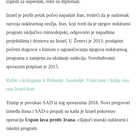
izgledi za napredak, rekli su diplomati.
Izrael je prošli petak počeo napadati Iran, tvrdeći da je nadomak
razvoja nuklearnog oružja. Iran, koji tvrdi da je njegov nuklearni
program isključivo mirnodopski, odgovorio je napadima
projektilima i dronova na Izrael. U Ženevi je 2013. postignut
početni dogovor s Iranom o ograničavanju njegova nuklearnog
programa u zamjenu za ukidanje sankcija. Sveobuhvatni
sporazum potpisan je 2015.
Rubio s kolegama iz Britanije, Australije, Francuske i Italije oko
rata Izrael-Iran
Trump je povukao SAD iz tog sporazuma 2018. Novi pregovori
između Irana i SAD-a propali su kada je Izrael pokrenuo
operaciju
Uspon lava protiv Irana
, ciljajući iranski nuklearni i
raketni program.