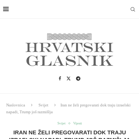
Naslovnica
Svijet
Iran ne želi pregovarati dok traju izraelski
napadi, Trump još razmišlja
Svijet
Vijesti
IRAN NE ŽELI PREGOVARATI DOK TRAJU