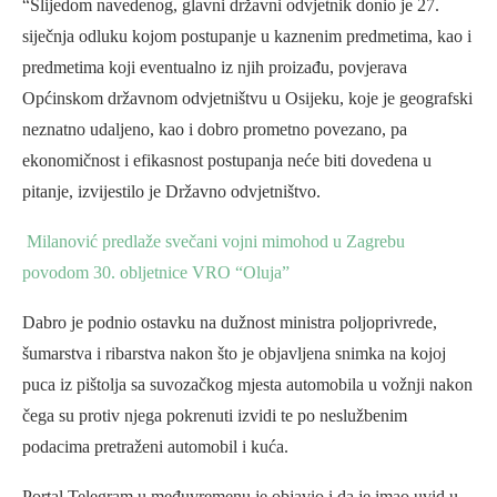
“Slijedom navedenog, glavni državni odvjetnik donio je 27.
siječnja odluku kojom postupanje u kaznenim predmetima, kao i
predmetima koji eventualno iz njih proizađu, povjerava
Općinskom državnom odvjetništvu u Osijeku, koje je geografski
neznatno udaljeno, kao i dobro prometno povezano, pa
ekonomičnost i efikasnost postupanja neće biti dovedena u
pitanje, izvijestilo je Državno odvjetništvo.
Milanović predlaže svečani vojni mimohod u Zagrebu
povodom 30. obljetnice VRO “Oluja”
Dabro je podnio ostavku na dužnost ministra poljoprivrede,
šumarstva i ribarstva nakon što je objavljena snimka na kojoj
puca iz pištolja sa suvozačkog mjesta automobila u vožnji nakon
čega su protiv njega pokrenuti izvidi te po neslužbenim
podacima pretraženi automobil i kuća.
Portal Telegram u međuvremenu je objavio i da je imao uvid u