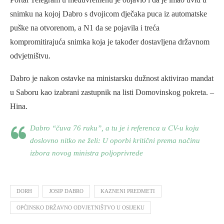
snimku na kojoj Dabro s dvojicom dječaka puca iz automatske
puške na otvorenom, a N1 da se pojavila i treća
kompromitirajuća snimka koja je također dostavljena državnom
odvjetništvu.
Dabro je nakon ostavke na ministarsku dužnost aktivirao mandat
u Saboru kao izabrani zastupnik na listi Domovinskog pokreta. –
Hina.
Dabro “čuva 76 ruku”, a tu je i referenca u CV-u koju
doslovno nitko ne želi: U oporbi kritični prema načinu
izbora novog ministra poljoprivrede
DORH
JOSIP DABRO
KAZNENI PREDMETI
OPĆINSKO DRŽAVNO ODVJETNIŠTVO U OSIJEKU