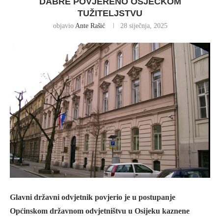
DABRE POVJERENO OSJEČKOM
TUŽITELJSTVU
objavio
Ante Rašić
28 siječnja, 2025
Glavni državni odvjetnik povjerio je u postupanje
Općinskom državnom odvjetništvu u Osijeku kaznene