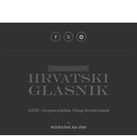
@2026 - Sva prava pridržana. Udruga Hrvatski Glasnik
POVRATAK NA VRH