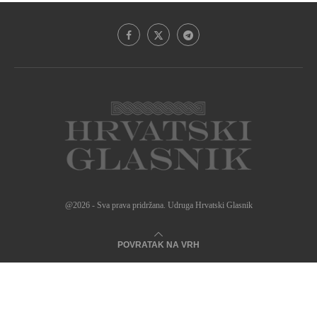
@2026 - Sva prava pridržana. Udruga Hrvatski Glasnik
POVRATAK NA VRH