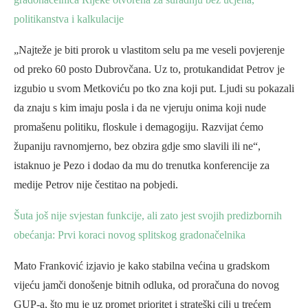
politikanstva i kalkulacije
„Najteže je biti prorok u vlastitom selu pa me veseli povjerenje
od preko 60 posto Dubrovčana. Uz to, protukandidat Petrov je
izgubio u svom Metkoviću po tko zna koji put. Ljudi su pokazali
da znaju s kim imaju posla i da ne vjeruju onima koji nude
promašenu politiku, floskule i demagogiju. Razvijat ćemo
županiju ravnomjerno, bez obzira gdje smo slavili ili ne“,
istaknuo je Pezo i dodao da mu do trenutka konferencije za
medije Petrov nije čestitao na pobjedi.
Šuta još nije svjestan funkcije, ali zato jest svojih predizbornih
obećanja: Prvi koraci novog splitskog gradonačelnika
Mato Franković izjavio je kako stabilna većina u gradskom
vijeću jamči donošenje bitnih odluka, od proračuna do novog
GUP-a, što mu je uz promet prioritet i strateški cilj u trećem