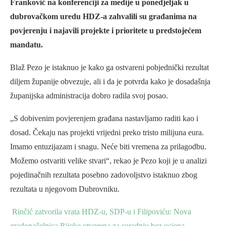
Franković na konferenciji za medije u ponedjeljak u
dubrovačkom uredu HDZ-a zahvalili su građanima na
povjerenju i najavili projekte i prioritete u predstojećem
mandatu.
Blaž Pezo je istaknuo je kako ga ostvareni pobjednički rezultat
diljem županije obvezuje, ali i da je potvrda kako je dosadašnja
županijska administracija dobro radila svoj posao.
„S dobivenim povjerenjem građana nastavljamo raditi kao i
dosad. Čekaju nas projekti vrijedni preko tristo milijuna eura.
Imamo entuzijazam i snagu. Neće biti vremena za prilagodbu.
Možemo ostvariti velike stvari“, rekao je Pezo koji je u analizi
pojedinačnih rezultata posebno zadovoljstvo istaknuo zbog
rezultata u njegovom Dubrovniku.
Rinčić zatvorila vrata HDZ-u, SDP-u i Filipoviću: Nova
gradonačelnica Rijeke otvorena za suradnju bez ucjena,