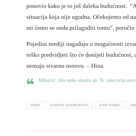
ponovio kako je to još daleka budućnost. “A
situacija koja nije ugodna. Očekujemo od na
mi ćemo se onda prilagoditi tomu”, poručio 
Pojedini mediji nagađaju o mogućnosti izvan
teško predvidjeti što će donijeti budućnost, 
nemaju stvarnu osnovu. – Hina.
Mlinarić: Ako netko smatra da 76. ruka treba završi
DORH
GORDAN JANDROKOVIĆ
JOSIP DABRO
KR