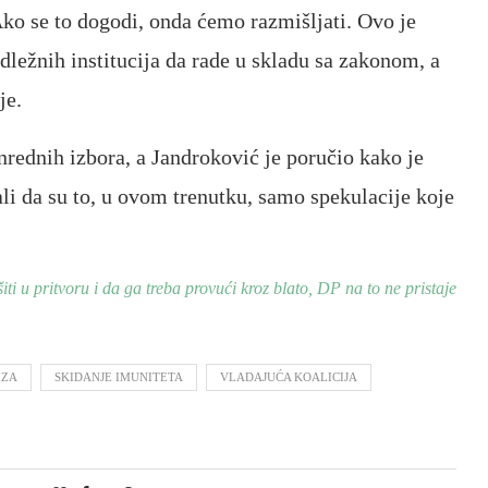
ko se to dogodi, onda ćemo razmišljati. Ovo je
dležnih institucija da rade u skladu sa zakonom, a
je.
rednih izbora, a Jandroković je poručio kako je
ali da su to, u ovom trenutku, samo spekulacije koje
ti u pritvoru i da ga treba provući kroz blato, DP na to ne pristaje
IZA
SKIDANJE IMUNITETA
VLADAJUĆA KOALICIJA