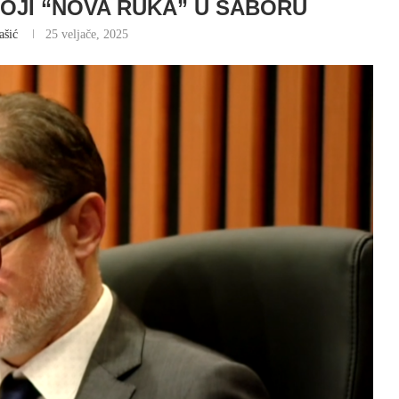
TOJI “NOVA RUKA” U SABORU
ašić
25 veljače, 2025