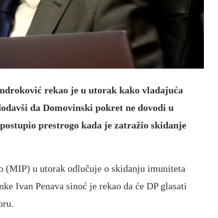
droković rekao je u utorak kako vladajuća
, dodavši da Domovinski pokret ne dovodi u
postupio prestrogo kada je zatražio skidanje
 (MIP) u utorak odlučuje o skidanju imuniteta
nke Ivan Penava sinoć je rekao da će DP glasati
oru.