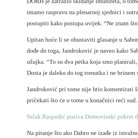
DORH je zatražio skidanje imuniteta, o tome
imamo raspravu na plenarnoj sjednici i sutr
postupiti kako postupa uvijek. “Ne znam što 
Upitan hoće li se obustaviti glasanje u Sabo
dođe do toga, Jandroković je naveo kako Sabo
ožujka. “To su dva petka koja smo planirali, 
Dosta je daleko do tog trenutka i ne brinem s
Jandroković pri tome nije htio komentirati št
pričekati što će o tome u konačnici reći sud.
Selak Raspudić poziva Domovinski pokret da
Na pitanje što ako Dabro ne izađe iz istražn