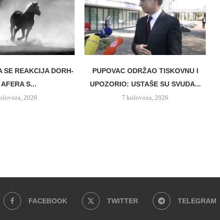
A SE REAKCIJA DORH-
PUPOVAC ODRŽAO TISKOVNU I
 AFERA S...
UPOZORIO: USTAŠE SU SVUDA...
olovoza, 2026
7 kolovoza, 2026
FACEBOOK
TWITTER
TELEGRAM