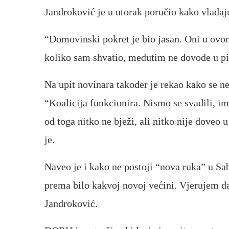
Jandroković je u utorak poručio kako vladaj
“Domovinski pokret je bio jasan. Oni u ovo
koliko sam shvatio, međutim ne dovode u pit
Na upit novinara također je rekao kako se n
“Koalicija funkcionira. Nismo se svadili, i
od toga nitko ne bježi, ali nitko nije doveo 
je.
Naveo je i kako ne postoji “nova ruka” u Sab
prema bilo kakvoj novoj većini. Vjerujem da 
Jandroković.