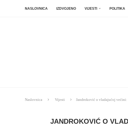
NASLOVNICA
IZDVOJENO
VIJESTI
POLITIKA
Naslovnica
Vijesti
Jandroković o vladajućoj većini: 
JANDROKOVIĆ O VLAD