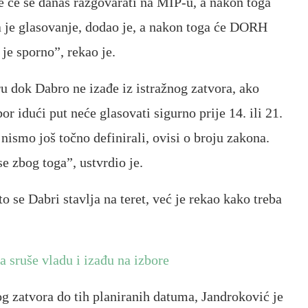
 će se danas razgovarati na MIP-u, a nakon toga
a je glasovanje, dodao je, a nakon toga će DORH
je sporno”, rekao je.
ru dok Dabro ne izađe iz istražnog zatvora, ako
r idući put neće glasovati sigurno prije 14. ili 21.
nismo još točno definirali, ovisi o broju zakona.
e zbog toga”, ustvrdio je.
o se Dabri stavlja na teret, već je rekao kako treba
 sruše vladu i izađu na izbore
og zatvora do tih planiranih datuma, Jandroković je