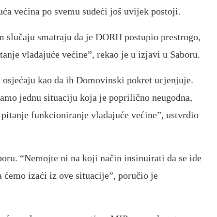
uća većina po svemu sudeći još uvijek postoji.
m slučaju smatraju da je DORH postupio prestrogo,
anje vladajuće većine”, rekao je u izjavi u Saboru.
e osjećaju kao da ih Domovinski pokret ucjenjuje.
mamo jednu situaciju koja je poprilično neugodna,
u pitanje funkcioniranje vladajuće većine”, ustvrdio
oru. “Nemojte ni na koji način insinuirati da se ide
ćemo izaći iz ove situacije”, poručio je