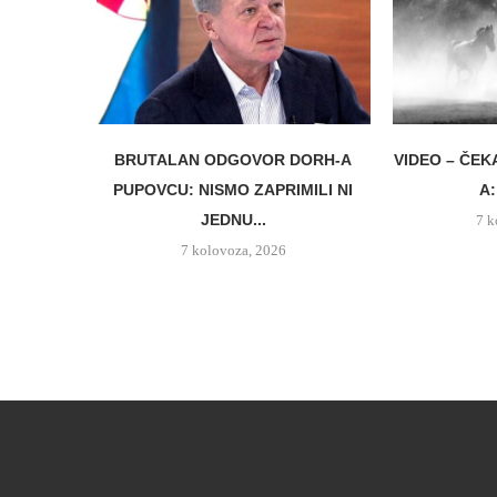
BRUTALAN ODGOVOR DORH-A
VIDEO – ČEK
PUPOVCU: NISMO ZAPRIMILI NI
A:
JEDNU...
7 k
7 kolovoza, 2026