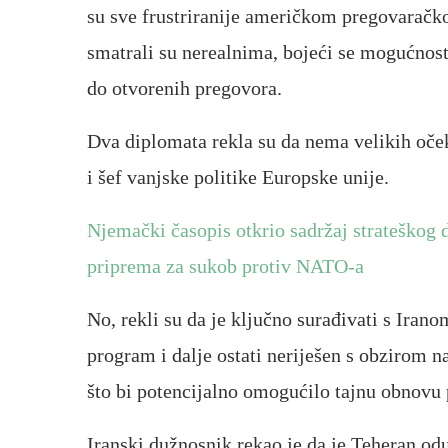
su sve frustriranije američkom pregovaračk
smatrali su nerealnima, bojeći se mogućnost
do otvorenih pregovora.
Dva diplomata rekla su da nema velikih oček
i šef vanjske politike Europske unije.
Njemački časopis otkrio sadržaj strateškog
priprema za sukob protiv NATO-a
No, rekli su da je ključno surađivati ​​s Iran
program i dalje ostati neriješen s obzirom na
što bi potencijalno omogućilo tajnu obnovu
Iranski dužnosnik rekao je da je Teheran od