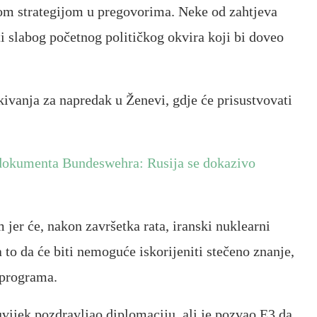
om strategijom u pregovorima. Neke od zahtjeva
i slabog početnog političkog okvira koji bi doveo
ivanja za napredak u Ženevi, gdje će prisustvovati
 dokumenta Bundeswehra: Rusija se dokazivo
om jer će, nakon završetka rata, iranski nuklearni
 to da će biti nemoguće iskorijeniti stečeno znanje,
 programa.
uvijek pozdravljao diplomaciju, ali je pozvao E3 da