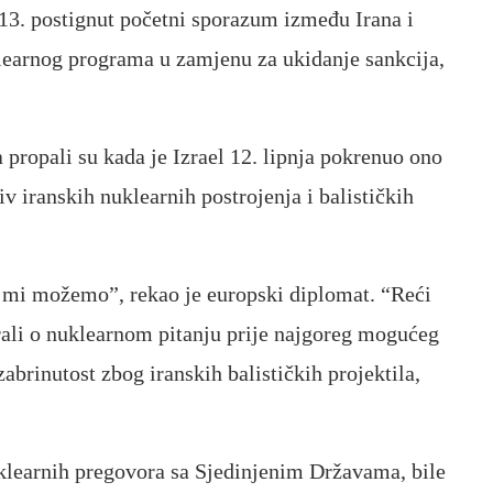
013. postignut početni sporazum između Irana i
klearnog programa u zamjenu za ukidanje sankcija,
propali su kada je Izrael 12. lipnja pokrenuo ono
v iranskih nuklearnih postrojenja i balističkih
 mi možemo”, rekao je europski diplomat. “Reći
rali o nuklearnom pitanju prije najgoreg mogućeg
abrinutost zbog iranskih balističkih projektila,
nuklearnih pregovora sa Sjedinjenim Državama, bile