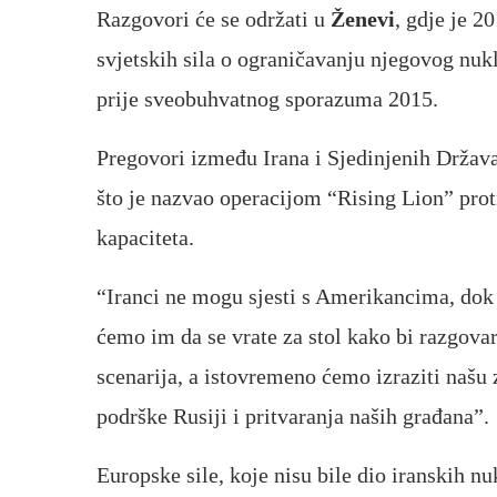
Razgovori će se održati u
Ženevi
, gdje je 2
svjetskih sila o ograničavanju njegovog nu
prije sveobuhvatnog sporazuma 2015.
Pregovori između Irana i Sjedinjenih Država 
što je nazvao operacijom “Rising Lion” proti
kapaciteta.
“Iranci ne mogu sjesti s Amerikancima, dok
ćemo im da se vrate za stol kako bi razgova
scenarija, a istovremeno ćemo izraziti našu z
podrške Rusiji i pritvaranja naših građana”.
Europske sile, koje nisu bile dio iranskih 