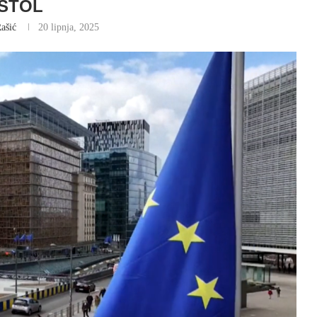
STOL
ašić
20 lipnja, 2025