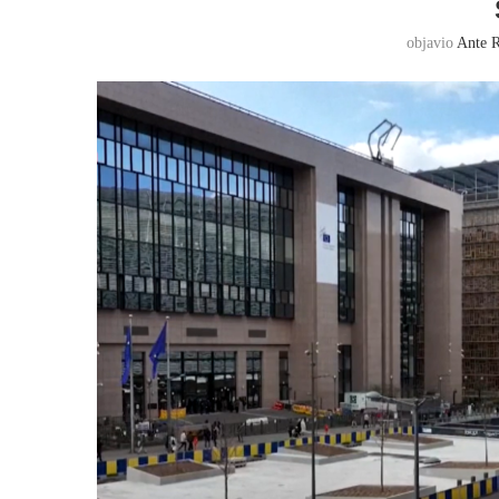
objavio
Ante R