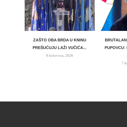
ZAŠTO OBA BRDA U KNINU
BRUTALAN
PREŠUĆUJU LAŽI VUČIĆA...
PUPOVCU: 
8 kolovoza, 2026
7 k