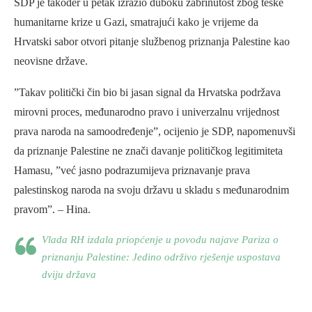
SDP je također u petak izrazio duboku zabrinutost zbog teške
humanitarne krize u Gazi, smatrajući kako je vrijeme da
Hrvatski sabor otvori pitanje službenog priznanja Palestine kao
neovisne države.
”Takav politički čin bio bi jasan signal da Hrvatska podržava
mirovni proces, međunarodno pravo i univerzalnu vrijednost
prava naroda na samoodređenje”, ocijenio je SDP, napomenuvši
da priznanje Palestine ne znači davanje političkog legitimiteta
Hamasu, ”već jasno podrazumijeva priznavanje prava
palestinskog naroda na svoju državu u skladu s međunarodnim
pravom”. – Hina.
Vlada RH izdala priopćenje u povodu najave Pariza o
priznanju Palestine: Jedino održivo rješenje uspostava
dviju država