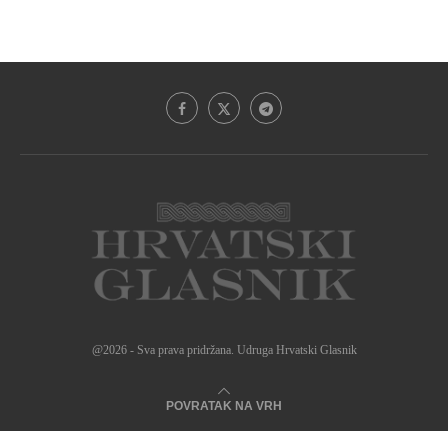
@2026 - Sva prava pridržana. Udruga Hrvatski Glasnik
POVRATAK NA VRH