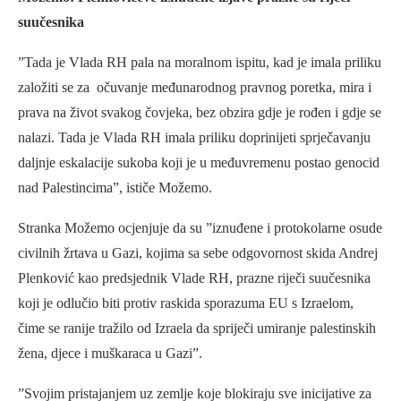
suučesnika
”Tada je Vlada RH pala na moralnom ispitu, kad je imala priliku
založiti se za očuvanje međunarodnog pravnog poretka, mira i
prava na život svakog čovjeka, bez obzira gdje je rođen i gdje se
nalazi. Tada je Vlada RH imala priliku doprinijeti sprječavanju
daljnje eskalacije sukoba koji je u međuvremenu postao genocid
nad Palestincima”, ističe Možemo.
Stranka Možemo ocjenjuje da su ”iznuđene i protokolarne osude
civilnih žrtava u Gazi, kojima sa sebe odgovornost skida Andrej
Plenković kao predsjednik Vlade RH, prazne riječi suučesnika
koji je odlučio biti protiv raskida sporazuma EU s Izraelom,
čime se ranije tražilo od Izraela da spriječi umiranje palestinskih
žena, djece i muškaraca u Gazi”.
”Svojim pristajanjem uz zemlje koje blokiraju sve inicijative za