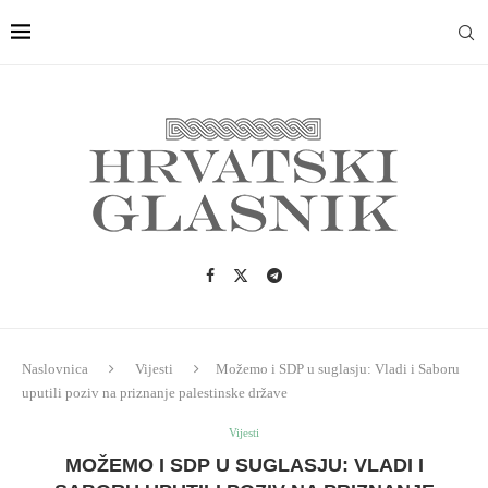
Naslovnica
Vijesti
Možemo i SDP u suglasju: Vladi i Saboru
uputili poziv na priznanje palestinske države
Vijesti
MOŽEMO I SDP U SUGLASJU: VLADI I