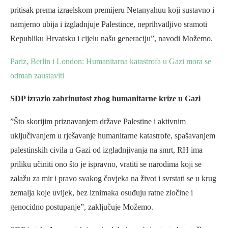
pritisak prema izraelskom premijeru Netanyahuu koji sustavno i
namjerno ubija i izgladnjuje Palestince, neprihvatljivo sramoti
Republiku Hrvatsku i cijelu našu generaciju”, navodi Možemo.
Pariz, Berlin i London: Humanitarna katastrofa u Gazi mora se
odmah zaustaviti
SDP izrazio zabrinutost zbog humanitarne krize u Gazi
”Što skorijim priznavanjem države Palestine i aktivnim
uključivanjem u rješavanje humanitarne katastrofe, spašavanjem
palestinskih civila u Gazi od izgladnjivanja na smrt, RH ima
priliku učiniti ono što je ispravno, vratiti se narodima koji se
zalažu za mir i pravo svakog čovjeka na život i svrstati se u krug
zemalja koje uvijek, bez iznimaka osuđuju ratne zločine i
genocidno postupanje”, zaključuje Možemo.