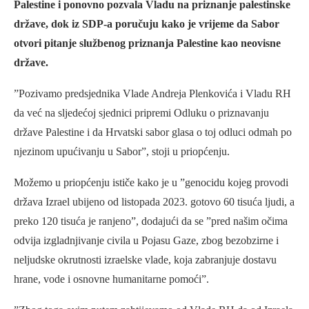
Palestine i ponovno pozvala Vladu na priznanje palestinske
države, dok iz SDP-a poručuju kako je vrijeme da Sabor
otvori pitanje službenog priznanja Palestine kao neovisne
države.
”Pozivamo predsjednika Vlade Andreja Plenkovića i Vladu RH
da već na sljedećoj sjednici pripremi Odluku o priznavanju
države Palestine i da Hrvatski sabor glasa o toj odluci odmah po
njezinom upućivanju u Sabor”, stoji u priopćenju.
Možemo u priopćenju ističe kako je u ”genocidu kojeg provodi
država Izrael ubijeno od listopada 2023. gotovo 60 tisuća ljudi, a
preko 120 tisuća je ranjeno”, dodajući da se ”pred našim očima
odvija izgladnjivanje civila u Pojasu Gaze, zbog bezobzirne i
neljudske okrutnosti izraelske vlade, koja zabranjuje dostavu
hrane, vode i osnovne humanitarne pomoći”.