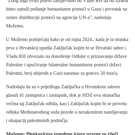
”Zbog toga ovim putem zahtijevamo od Vlade RH da od Izraela
hitno zatraži puštanje humanitarne pomoći u Gazu i povratak na
sustav distribucije pomoći na agencije UN-a”, nadodaje
Možemo.
U Možemo podsjećaju kako je od rujna 2024., kada je ta stranka
prva u Hrvatskoj uputila Zaključak kojim bi se Hrvatski sabor i
Vladu RH obvezalo na donošenje Odluke o priznavanju države
Palestine i upućivanje bilateralne humanitarne pomoći državi
Palestini, broj ubijenih u Gazi narastao za gotovo 20 tisuća.
Nadodaju da su o prijedlogu Zaključka u Hrvatskom saboru
glasali 41 zastupnica i zastupnik, dok je HDZ-ova stranačka
većina taj Zaključak odbila, kao i Zaključak kojim bi se provela
odluka Međunarodnog suda pravde o nezakonitom naseljavanju
i okupaciji palestinskih područja.
Možemo: Plenkovićeve iznuđene izjave prazne su riječi