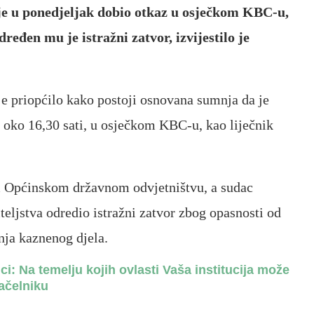
 je u ponedjeljak dobio otkaz u osječkom KBC-u,
ređen mu je istražni zatvor, izvijestilo je
 je priopćilo kako postoji osnovana sumnja da je
 oko 16,30 sati, u osječkom KBC-u, kao liječnik
m Općinskom državnom odvjetništvu, a sudac
teljstva odredio istražni zatvor zbog opasnosti od
nja kaznenog djela.
ci: Na temelju kojih ovlasti Vaša institucija može
ačelniku