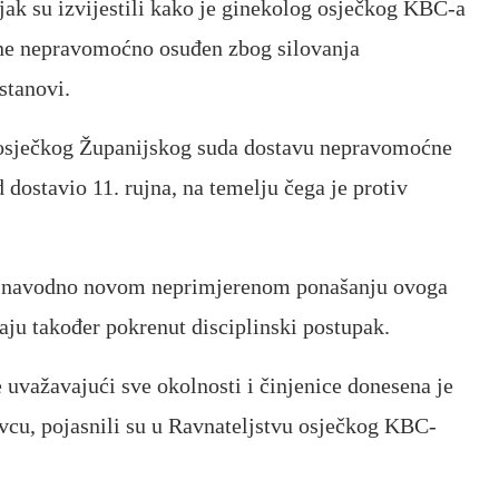
ak su izvijestili kako je ginekolog osječkog KBC-a
dine nepravomoćno osuđen zbog silovanja
stanovi.
 osječkog Županijskog suda dostavu nepravomoćne
 dostavio 11. rujna, na temelju čega je protiv
o navodno novom neprimjerenom ponašanju ovoga
čaju također pokrenut disciplinski postupak.
 uvažavajući sve okolnosti i činjenice donesena je
vcu, pojasnili su u Ravnateljstvu osječkog KBC-