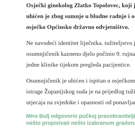
Osječki ginekolog Zlatko Topolovec, koji
uhićen je zbog sumnje u bludne radnje i od
osječko Općinsko državno odvjetništvo.
Ne navodeći identitet liječnika. tužiteljstvo
osumnjičenik kazneno djelo počinio 9. rujna
jedne klinike tijekom pregleda pacijentice.
Osumnjičenik je uhićen i ispitan u osječko
istrage Županijskog suda je na prijedlog tuži
utjecaja na svjedoke i opasnosti od ponavlja
Miro Bulj odgovorio pučkoj pravobranitelji
nešto propisivati nešto izabranom gradon