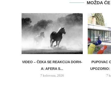
MOŽDA ĆE 
VIDEO – ČEKA SE REAKCIJA DORH-
PUPOVAC O
A: AFERA S...
UPOZORIO: 
7 kolovoza, 2026
7 k