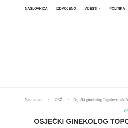
NASLOVNICA
IZDVOJENO
VIJESTI
POLITIKA
Naslovnica
OBŽ
Osječki ginekolog Topolovec uhić
O
OSJEČKI GINEKOLOG TOPO