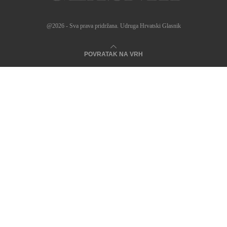
@2026 - Sva prava pridržana. Udruga Hrvatski Glasnik
POVRATAK NA VRH