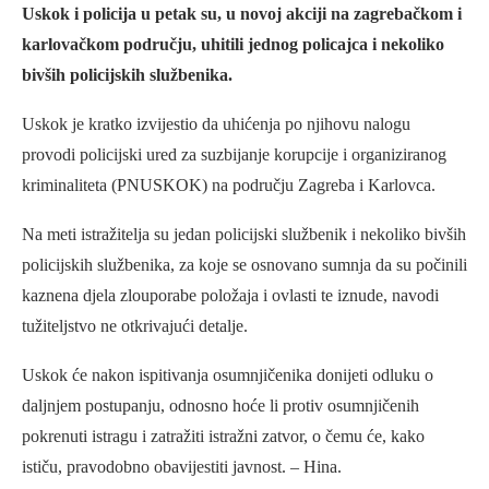
Uskok i policija u petak su, u novoj akciji na zagrebačkom i
karlovačkom području, uhitili jednog policajca i nekoliko
bivših policijskih službenika.
Uskok je kratko izvijestio da uhićenja po njihovu nalogu
provodi policijski ured za suzbijanje korupcije i organiziranog
kriminaliteta (PNUSKOK) na području Zagreba i Karlovca.
Na meti istražitelja su jedan policijski službenik i nekoliko bivših
policijskih službenika, za koje se osnovano sumnja da su počinili
kaznena djela zlouporabe položaja i ovlasti te iznude, navodi
tužiteljstvo ne otkrivajući detalje.
Uskok će nakon ispitivanja osumnjičenika donijeti odluku o
daljnjem postupanju, odnosno hoće li protiv osumnjičenih
pokrenuti istragu i zatražiti istražni zatvor, o čemu će, kako
ističu, pravodobno obavijestiti javnost. – Hina.