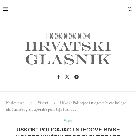
Naslovnica
Vijesti
Uskok: Policajac i njegove bivše kolege
uhićeni zbog zlouporabe položaja i iznude
Vijesti
USKOK: POLICAJAC I NJEGOVE BIVŠE