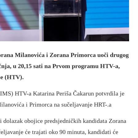
orana Milanovića i Zorana Primorca uoči drugog
ječnja, u 20,15 sati na Prvom programu HTV-a,
ije (HTV).
(IMS) HTV-a Katarina Periša Čakarun potvrdila je
Milanovića i Primorca na sučeljavanje HRT-.a
i dolazak obojice predsjedničkih kandidata Zorana
javanje će trajati oko 90 minuta, kandidati će