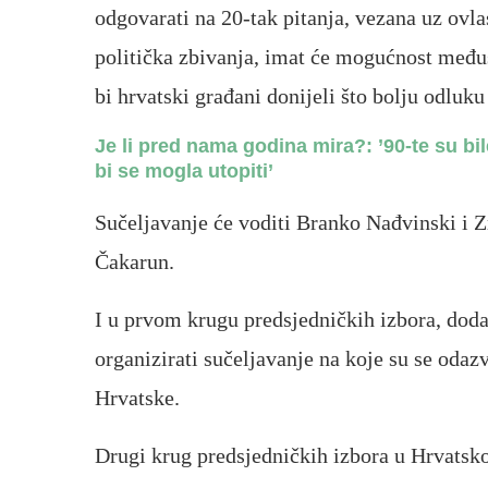
odgovarati na 20-tak pitanja, vezana uz ovla
politička zbivanja, imat će mogućnost međus
bi hrvatski građani donijeli što bolju odluku
Je li pred nama godina mira?: ’90-te su bil
bi se mogla utopiti’
Sučeljavanje će voditi Branko Nađvinski i Zr
Čakarun.
I u prvom krugu predsjedničkih izbora, doda
organizirati sučeljavanje na koje su se odaz
Hrvatske.
Drugi krug predsjedničkih izbora u Hrvatskoj