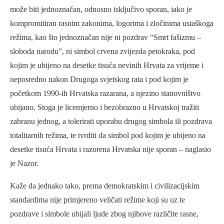
može biti jednoznačan, odnosno isključivo sporan, iako je
kompromitiran rasnim zakonima, logorima i zločinima ustaškoga
režima, kao što jednoznačan nije ni pozdrav “Smrt fašizmu –
sloboda narodu”, ni simbol crvena zvijezda petokraka, pod
kojim je ubijeno na desetke tisuća nevinih Hrvata za vrijeme i
neposredno nakon Drugoga svjetskog rata i pod kojim je
početkom 1990-ih Hrvatska razarana, a njezino stanovništvo
ubijano. Stoga je licemjerno i bezobrazno u Hrvatskoj tražiti
zabranu jednog, a tolerirati uporabu drugog simbola ili pozdrava
totalitarnih režima, te tvrditi da simbol pod kojim je ubijeno na
desetke tisuća Hrvata i razorena Hrvatska nije sporan – naglasio
je Nazor.
Kaže da jednako tako, prema demokratskim i civilizacijskim
standardima nije primjereno veličati režime koji su uz te
pozdrave i simbole ubijali ljude zbog njihove različite rasne,