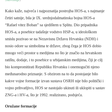
Kako kaže, najveća i najpoznatija postrojba HOS-a, s najmanje
četiri satnije, bila je IX. srednjodalmatinska bojna HOS-a
“Rafael vitez Boban” sa sjedištem u Splitu. Dio pripadnika
HOS-a, a posebice tadašnje vodstvo HSP-a, u ideološkom
smislu pozivao se na Nezavisnu Državu Hrvatsku (NDH) i
nosio odore sa simbolima te države, zbog čega je HOS dobio
mnogo veći prostor u medijima no što je značio na hrvatskom
ratištu, dodaje, i to posebice u srbijanskim medijima, čiji je cilj
bio kompromitirati Republiku Hrvatsku i onemogućiti njeno
međunarodno priznanje. S obzirom na to da postojanje bilo
kakve vojne formacije izvan sustava OSRH nije bilo politički i
vojno prihvatljivo, HOS se nastojalo ukinuti ili uklopiti u sastav
ZNG-a i HV-a, što je 1992. realizirano, podsjeća.
Oružane formacije