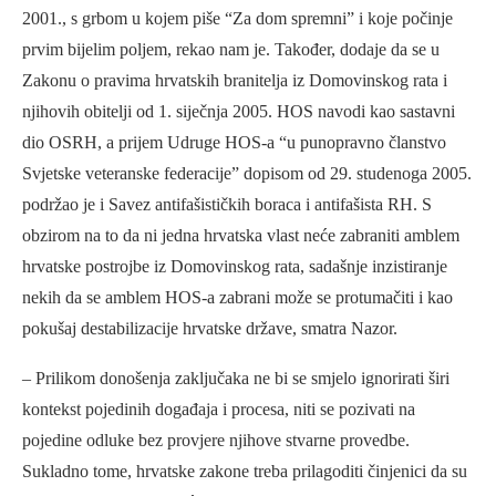
2001., s grbom u kojem piše “Za dom spremni” i koje počinje
prvim bijelim poljem, rekao nam je. Također, dodaje da se u
Zakonu o pravima hrvatskih branitelja iz Domovinskog rata i
njihovih obitelji od 1. siječnja 2005. HOS navodi kao sastavni
dio OSRH, a prijem Udruge HOS-a “u punopravno članstvo
Svjetske veteranske federacije” dopisom od 29. studenoga 2005.
podržao je i Savez antifašističkih boraca i antifašista RH. S
obzirom na to da ni jedna hrvatska vlast neće zabraniti amblem
hrvatske postrojbe iz Domovinskog rata, sadašnje inzistiranje
nekih da se amblem HOS-a zabrani može se protumačiti i kao
pokušaj destabilizacije hrvatske države, smatra Nazor.
– Prilikom donošenja zaključaka ne bi se smjelo ignorirati širi
kontekst pojedinih događaja i procesa, niti se pozivati na
pojedine odluke bez provjere njihove stvarne provedbe.
Sukladno tome, hrvatske zakone treba prilagoditi činjenici da su