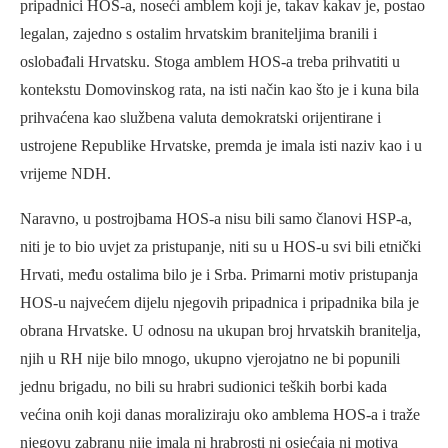
pripadnici HOS-a, noseći amblem koji je, takav kakav je, postao
legalan, zajedno s ostalim hrvatskim braniteljima branili i
oslobađali Hrvatsku. Stoga amblem HOS-a treba prihvatiti u
kontekstu Domovinskog rata, na isti način kao što je i kuna bila
prihvaćena kao službena valuta demokratski orijentirane i
ustrojene Republike Hrvatske, premda je imala isti naziv kao i u
vrijeme NDH.
Naravno, u postrojbama HOS-a nisu bili samo članovi HSP-a,
niti je to bio uvjet za pristupanje, niti su u HOS-u svi bili etnički
Hrvati, među ostalima bilo je i Srba. Primarni motiv pristupanja
HOS-u najvećem dijelu njegovih pripadnica i pripadnika bila je
obrana Hrvatske. U odnosu na ukupan broj hrvatskih branitelja,
njih u RH nije bilo mnogo, ukupno vjerojatno ne bi popunili
jednu brigadu, no bili su hrabri sudionici teških borbi kada
većina onih koji danas moraliziraju oko amblema HOS-a i traže
njegovu zabranu nije imala ni hrabrosti ni osjećaja ni motiva