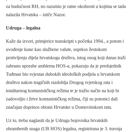
za budućnost RH, no razumio je ratne okolnosti u kojima se tada
nalazila Hrvatska – ističe Nazor.
Udruga – legalna
Kaže da izvori, primjerice transkripti s početka 1994., a potom i
uvođenje kune kao službene valute, usprkos žestokom
protivljenju dijela hrvatskoga društva, istog onog koji danas traži
zabranu uporabe amblema HOS-a, pokazuju da je predsjednik
Tuđman bio svjestan dubokih ideoloških podjela u hrvatskom
društvu nakon tragičnih razdoblja Drugog svjetskog rata i
totalitarnog komunističkog režima te je tražio način na koji bi
zadovoljio i žrtve komunističkog režima, čiji su potomci dali
značajan doprinos obrani Hrvatske u Domovinskom ratu.
Uz to, treba naglasiti da je Udruga bojovnika hrvatskih
obrambenih snaga (UB HOS) legalna, registrirana je 3. travnja