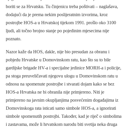
boriti se za Hrvatsku. Tu činjenicu treba poštivati – naglašava,
dodajući da je prema nekim poslijeratnim izvorima, kroz
postrojbe HOS-a u Hrvatskoj tijekom 1991. prošlo oko 3100
ljudi, ali točno brojno stanje po pojedinim mjesecima nije
poznato.
Nazor kaže da HOS, dakle, nije bio presudan za obranu i
pobjedu Hrvatske u Domovinskom ratu, kao što su to bile
gardijske brigade HV-a i specijalne jedinice MORH-a i policije,
pa stoga preuveličavati njegovu ulogu u Domovinskom ratu u
odnosu na spomenute postrojbe i stvarati dojam kako se bez
HOS-a Hrvatska ne bi obranila nije primjereno. Niti je
primjereno na javnim okupljanjima posvećenim događajima iz
Domovinskoga rata isticati samo simbole HOS-a, a ignorirati
simbole spomenutih postrojbi. Također, kad je riječ o simbolima
i zastavama, može li hrvatskom narodu biti svetija neka druga