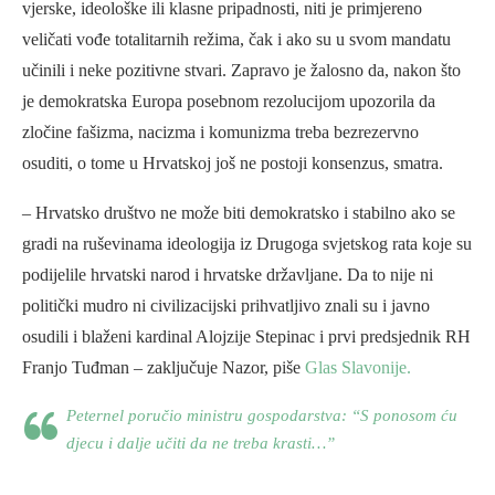
vjerske, ideološke ili klasne pripadnosti, niti je primjereno
veličati vođe totalitarnih režima, čak i ako su u svom mandatu
učinili i neke pozitivne stvari. Zapravo je žalosno da, nakon što
je demokratska Europa posebnom rezolucijom upozorila da
zločine fašizma, nacizma i komunizma treba bezrezervno
osuditi, o tome u Hrvatskoj još ne postoji konsenzus, smatra.
– Hrvatsko društvo ne može biti demokratsko i stabilno ako se
gradi na ruševinama ideologija iz Drugoga svjetskog rata koje su
podijelile hrvatski narod i hrvatske državljane. Da to nije ni
politički mudro ni civilizacijski prihvatljivo znali su i javno
osudili i blaženi kardinal Alojzije Stepinac i prvi predsjednik RH
Franjo Tuđman – zaključuje Nazor, piše
Glas Slavonije.
Peternel poručio ministru gospodarstva: “S ponosom ću
djecu i dalje učiti da ne treba krasti…”