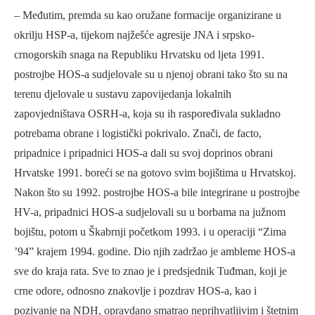
– Međutim, premda su kao oružane formacije organizirane u
okrilju HSP-a, tijekom najžešće agresije JNA i srpsko-
crnogorskih snaga na Republiku Hrvatsku od ljeta 1991.
postrojbe HOS-a sudjelovale su u njenoj obrani tako što su na
terenu djelovale u sustavu zapovijedanja lokalnih
zapovjedništava OSRH-a, koja su ih raspoređivala sukladno
potrebama obrane i logistički pokrivalo. Znači, de facto,
pripadnice i pripadnici HOS-a dali su svoj doprinos obrani
Hrvatske 1991. boreći se na gotovo svim bojištima u Hrvatskoj.
Nakon što su 1992. postrojbe HOS-a bile integrirane u postrojbe
HV-a, pripadnici HOS-a sudjelovali su u borbama na južnom
bojištu, potom u Škabrnji početkom 1993. i u operaciji “Zima
’94” krajem 1994. godine. Dio njih zadržao je ambleme HOS-a
sve do kraja rata. Sve to znao je i predsjednik Tuđman, koji je
crne odore, odnosno znakovlje i pozdrav HOS-a, kao i
pozivanje na NDH, opravdano smatrao neprihvatljivim i štetnim