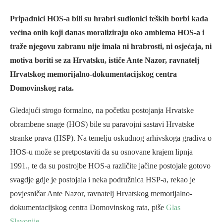
Pripadnici HOS-a bili su hrabri sudionici teških borbi kada
većina onih koji danas moraliziraju oko amblema HOS-a i
traže njegovu zabranu nije imala ni hrabrosti, ni osjećaja, ni
motiva boriti se za Hrvatsku, ističe Ante Nazor, ravnatelj
Hrvatskog memorijalno-dokumentacijskog centra
Domovinskog rata.
Gledajući strogo formalno, na početku postojanja Hrvatske
obrambene snage (HOS) bile su paravojni sastavi Hrvatske
stranke prava (HSP). Na temelju oskudnog arhivskoga gradiva o
HOS-u može se pretpostaviti da su osnovane krajem lipnja
1991., te da su postrojbe HOS-a različite jačine postojale gotovo
svagdje gdje je postojala i neka podružnica HSP-a, rekao je
povjesničar Ante Nazor, ravnatelj Hrvatskog memorijalno-
dokumentacijskog centra Domovinskog rata, piše
Glas
Slavonije
.