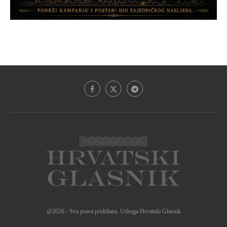
@2026 - Sva prava pridržana. Udruga Hrvatski Glasnik