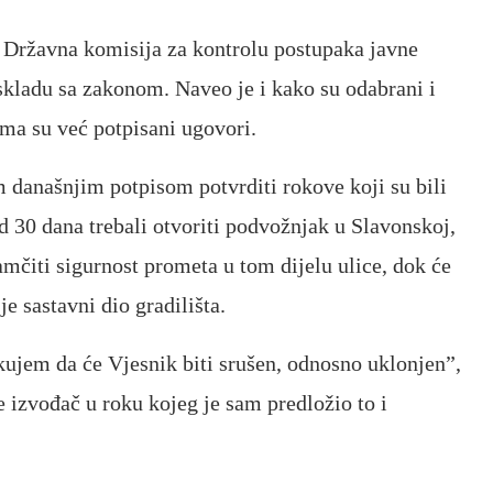
e Državna komisija za kontrolu postupaka javne
skladu sa zakonom. Naveo je i kako su odabrani i
jima su već potpisani ugovori.
m današnjim potpisom potvrditi rokove koji su bili
d 30 dana trebali otvoriti podvožnjak u Slavonskoj,
mčiti sigurnost prometa u tom dijelu ulice, dok će
je sastavni dio gradilišta.
kujem da će Vjesnik biti srušen, odnosno uklonjen”,
e izvođač u roku kojeg je sam predložio to i