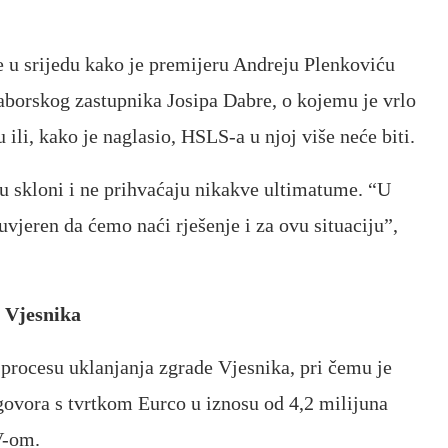
 u srijedu kako je premijeru Andreju Plenkoviću
saborskog zastupnika Josipa Dabre, o kojemu je vrlo
 ili, kako je naglasio, HSLS-a u njoj više neće biti.
u skloni i ne prihvaćaju nikakve ultimatume. “U
vjeren da ćemo naći rješenje i za ovu situaciju”,
 Vjesnika
o procesu uklanjanja zgrade Vjesnika, pri čemu je
govora s tvrtkom Eurco u iznosu od 4,2 milijuna
V-om.