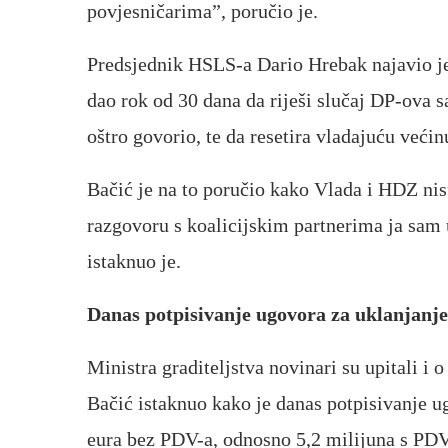
povjesničarima”, poručio je.
Predsjednik HSLS-a Dario Hrebak najavio je
dao rok od 30 dana da riješi slučaj DP-ova 
oštro govorio, te da resetira vladajuću većinu
Bačić je na to poručio kako Vlada i HDZ nis
razgovoru s koalicijskim partnerima ja sam u
istaknuo je.
Danas potpisivanje ugovora za uklanjanje
Ministra graditeljstva novinari su upitali i 
Bačić istaknuo kako je danas potpisivanje u
eura bez PDV-a, odnosno 5,2 milijuna s PD