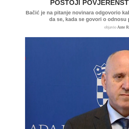
POSTOJI POVJERENST
Bačić je na pitanje novinara odgovorio kak
da se, kada se govori o odnosu 
objavio
Ante R