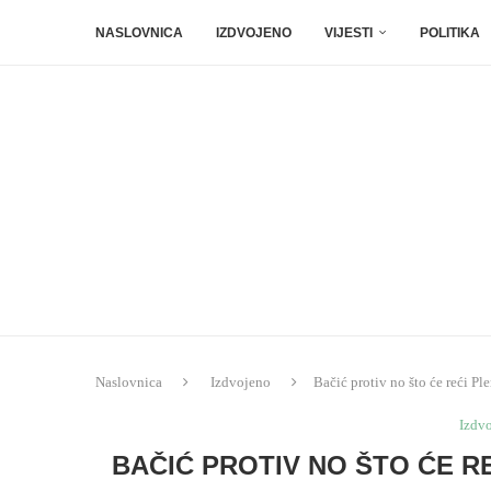
NASLOVNICA
IZDVOJENO
VIJESTI
POLITIKA
Naslovnica
Izdvojeno
Bačić protiv no što će reći Pl
Izdv
BAČIĆ PROTIV NO ŠTO ĆE RE