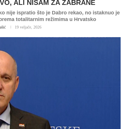
VO, ALI NISAM ZA ZABRANE
o nije ispratio što je Dabro rekao, no istaknuo je
prema totalitarnim režimima u Hrvatsko
ašić
19 veljače, 2026