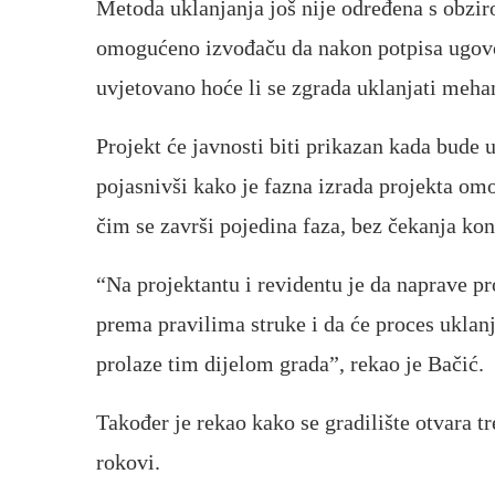
Metoda uklanjanja još nije određena s obzi
omogućeno izvođaču da nakon potpisa ugovor
uvjetovano hoće li se zgrada uklanjati mehan
Projekt će javnosti biti prikazan kada bude 
pojasnivši kako je fazna izrada projekta om
čim se završi pojedina faza, bez čekanja ko
“Na projektantu i revidentu je da naprave pr
prema pravilima struke i da će proces uklanj
prolaze tim dijelom grada”, rekao je Bačić.
Također je rekao kako se gradilište otvara t
rokovi.