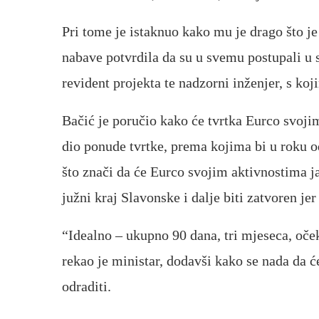
Pri tome je istaknuo kako mu je drago što j
nabave potvrdila da su u svemu postupali u 
revident projekta te nadzorni inženjer, s ko
Bačić je poručio kako će tvrtka Eurco svoji
dio ponude tvrtke, prema kojima bi u roku o
što znači da će Eurco svojim aktivnostima ja
južni kraj Slavonske i dalje biti zatvoren jer 
“Idealno – ukupno 90 dana, tri mjeseca, oče
rekao je ministar, dodavši kako se nada da ć
odraditi.