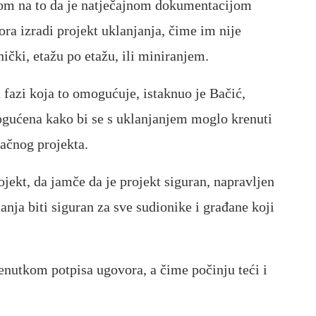
rom na to da je natječajnom dokumentacijom
a izradi projekt uklanjanja, čime im nije
ički, etažu po etažu, ili miniranjem.
u fazi koja to omogućuje, istaknuo je Bačić,
ogućena kako bi se s uklanjanjem moglo krenuti
načnog projekta.
ojekt, da jamče da je projekt siguran, napravljen
anja biti siguran za sve sudionike i građane koji
renutkom potpisa ugovora, a čime počinju teći i