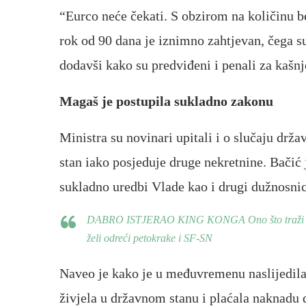
“Eurco neće čekati. S obzirom na količinu be
rok od 90 dana je iznimno zahtjevan, čega su 
dodavši kako su predviđeni i penali za kašnj
Magaš je postupila sukladno zakonu
Ministra su novinari upitali i o slučaju drža
stan iako posjeduje druge nekretnine. Bačić
sukladno uredbi Vlade kao i drugi dužnosnic
DABRO ISTJERAO KING KONGA Ono što traži Dabro d
želi odreći petokrake i SF-SN
Naveo je kako je u međuvremenu naslijedila s
živjela u državnom stanu i plaćala naknadu d