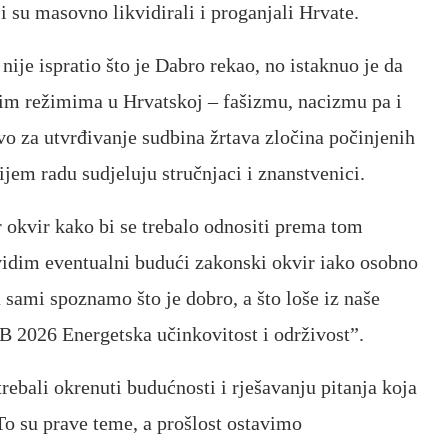
i su masovno likvidirali i proganjali Hrvate.
nije ispratio što je Dabro rekao, no istaknuo je da
nim režimima u Hrvatskoj – fašizmu, nacizmu pa i
 za utvrđivanje sudbina žrtava zločina počinjenih
jem radu sudjeluju stručnjaci i znanstvenici.
r okvir kako bi se trebalo odnositi prema tom
 vidim eventualni budući zakonski okvir iako osobno
 sami spoznamo što je dobro, a što loše iz naše
B 2026 Energetska učinkovitost i održivost”.
rebali okrenuti budućnosti i rješavanju pitanja koja
o su prave teme, a prošlost ostavimo