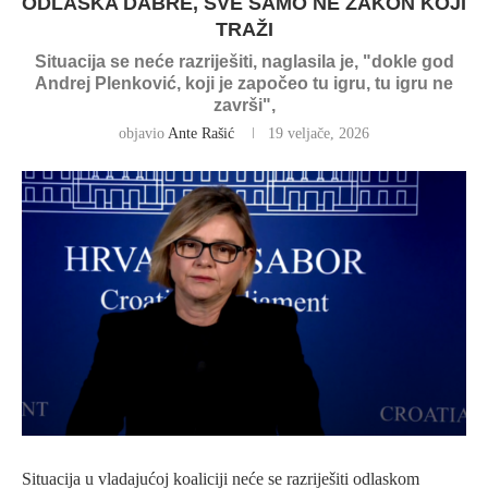
ODLASKA DABRE, SVE SAMO NE ZAKON KOJI
TRAŽI
Situacija se neće razriješiti, naglasila je, "dokle god
Andrej Plenković, koji je započeo tu igru, tu igru ne
završi",
objavio
Ante Rašić
19 veljače, 2026
Situacija u vladajućoj koaliciji neće se razriješiti odlaskom