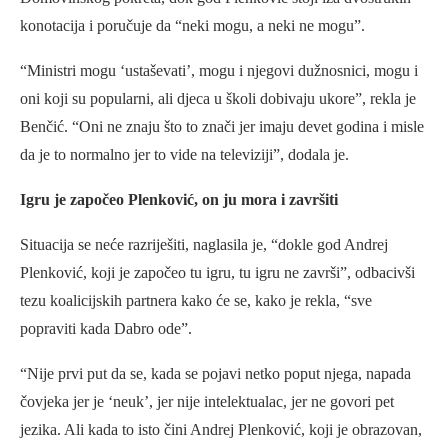
konotacija i poručuje da “neki mogu, a neki ne mogu”.
“Ministri mogu ‘ustaševati’, mogu i njegovi dužnosnici, mogu i
oni koji su popularni, ali djeca u školi dobivaju ukore”, rekla je
Benčić. “Oni ne znaju što to znači jer imaju devet godina i misle
da je to normalno jer to vide na televiziji”, dodala je.
Igru je započeo Plenković, on ju mora i završiti
Situacija se neće razriješiti, naglasila je, “dokle god Andrej
Plenković, koji je započeo tu igru, tu igru ne završi”, odbacivši
tezu koalicijskih partnera kako će se, kako je rekla, “sve
popraviti kada Dabro ode”.
“Nije prvi put da se, kada se pojavi netko poput njega, napada
čovjeka jer je ‘neuk’, jer nije intelektualac, jer ne govori pet
jezika. Ali kada to isto čini Andrej Plenković, koji je obrazovan,