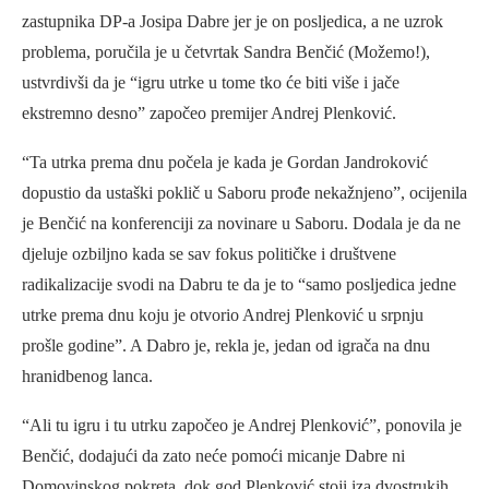
zastupnika DP-a Josipa Dabre jer je on posljedica, a ne uzrok
problema, poručila je u četvrtak Sandra Benčić (Možemo!),
ustvrdivši da je “igru utrke u tome tko će biti više i jače
ekstremno desno” započeo premijer Andrej Plenković.
“Ta utrka prema dnu počela je kada je Gordan Jandroković
dopustio da ustaški poklič u Saboru prođe nekažnjeno”, ocijenila
je Benčić na konferenciji za novinare u Saboru. Dodala je da ne
djeluje ozbiljno kada se sav fokus političke i društvene
radikalizacije svodi na Dabru te da je to “samo posljedica jedne
utrke prema dnu koju je otvorio Andrej Plenković u srpnju
prošle godine”. A Dabro je, rekla je, jedan od igrača na dnu
hranidbenog lanca.
“Ali tu igru i tu utrku započeo je Andrej Plenković”, ponovila je
Benčić, dodajući da zato neće pomoći micanje Dabre ni
Domovinskog pokreta, dok god Plenković stoji iza dvostrukih