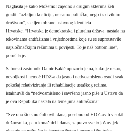
Naglasila je kako Možemo! zajedno s drugim akterima želi
graditi “ozbiljnu koaliciju, ne samo političku, nego i s civilnim
društvom”, s ciljem obrane ustavnog identiteta
Hrvatske. “Hrvatska je demokratska i pluralna država, nastala na
tekovinama antifašizma i vrijednostima koje su se suprotstavile
najzločinačkijim režimima u povijesti. To je naš bottom line”,
poručila je.
Saborski zastupnik Damir Bakić upozorio je na, kako je rekao,
nevoljkost i nemoć HDZ-a da jasno i nedvosmisleno osudi svaki
pokušaj relativiziranja ili rehabilitacije ustaškog režima,
istaknuvši da “nedvosmisleno i savršeno jasno piše u Ustavu da
je ova Republika nastala na temeljima antifašizma”.
“Sve ono što smo čuli ovih dana, posebno od HDZ-ovih visokih
dužnosnika, pa u konačnici i danas, zapravo sve to još uvijek
ukazuje na nešto što je izuzetno štetno i opasno i što treba