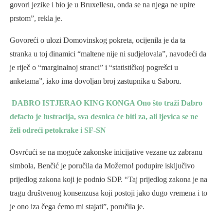
govori jezike i bio je u Bruxellesu, onda se na njega ne upire
prstom”, rekla je.
Govoreći o ulozi Domovinskog pokreta, ocijenila je da ta
stranka u toj dinamici “maltene nije ni sudjelovala”, navodeći da
je riječ o “marginalnoj stranci” i “statističkoj pogrešci u
anketama”, iako ima dovoljan broj zastupnika u Saboru.
DABRO ISTJERAO KING KONGA Ono što traži Dabro
defacto je lustracija, sva desnica će biti za, ali ljevica se ne
želi odreći petokrake i SF-SN
Osvrćući se na moguće zakonske inicijative vezane uz zabranu
simbola, Benčić je poručila da Možemo! podupire isključivo
prijedlog zakona koji je podnio SDP. “Taj prijedlog zakona je na
tragu društvenog konsenzusa koji postoji jako dugo vremena i to
je ono iza čega ćemo mi stajati”, poručila je.