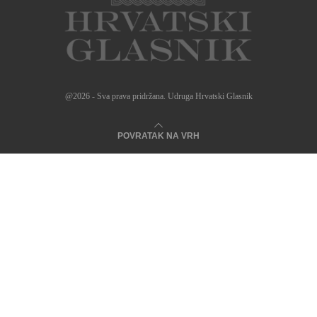
@2026 - Sva prava pridržana. Udruga Hrvatski Glasnik
POVRATAK NA VRH