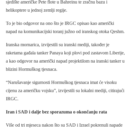
sjedište američke Pete flote u Bahreinu te zračnu bazu i
helikoptere u jednoj zemlji regije.
To je bio odgovor na ono što je IRGC opisao kao američki
napad na komunikacijski toranj južno od iranskog otoka Qeshm.
Iranska mornarica, izvijestili su iranski mediji, također je
raketama gađala tanker Panaya koji plovi pod zastavom Liberije,
a kao odgovor na američki napad projektilom na iranski tanker u
blizini Hormuškog tjesnaca.
“Narušavanje sigurnosti Hormuškog tjesnaca imat će visoku
cijenu za američku vojsku”, izvijestili su lokalni mediji, citirajući
IRGC.
Iran i SAD i dalje bez sporazuma o okončanju rata
Više od tri mjeseca nakon što su SAD i Izrael pokrenuli napade