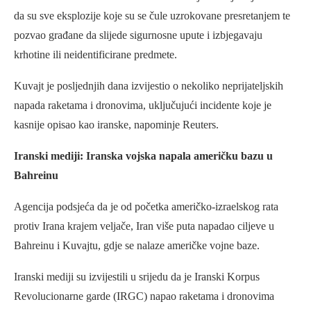
da su sve eksplozije koje su se čule uzrokovane presretanjem te
pozvao građane da slijede sigurnosne upute i izbjegavaju
krhotine ili neidentificirane predmete.
Kuvajt je posljednjih dana izvijestio o nekoliko neprijateljskih
napada raketama i dronovima, uključujući incidente koje je
kasnije opisao kao iranske, napominje Reuters.
Iranski mediji: Iranska vojska napala američku bazu u
Bahreinu
Agencija podsjeća da je od početka američko-izraelskog rata
protiv Irana krajem veljače, Iran više puta napadao ciljeve u
Bahreinu i Kuvajtu, gdje se nalaze američke vojne baze.
Iranski mediji su izvijestili u srijedu da je Iranski Korpus
Revolucionarne garde (IRGC) napao raketama i dronovima