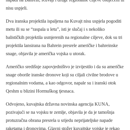
nisu uspjeli.
Dva iranska projektila ispaljena na Kuvajt nisu uspjela pogoditi
metu ili su se “raspala u letu”, isti je slučaj i s nekoliko
balističkih projektila usmjerenih na regionalne ciljeve, dok su tri
projektila lansirana na Bahrein presrele američke i bahreinske
snage, objavila je američka vojska u utorak.
Američko središnje zapovjedništvo je izvijestilo i da su američke
snage oborile iranske dronove koji su ciljali civilne brodove u
regionalnim vodama, a kao odgovor, napale su i iranski otok
Qeshm u blizini Hormuškog tjesnaca.
Odvojeno, kuvajtska državna novinska agencija KUNA,
pozivajući se na vojsku te zemlje, objavila je da je tamošnja
protuzračna obrana presrela u srijedu neprijateljske napade
raketama i dronovima. Glavni stožer kuvajtske vojske je rekao