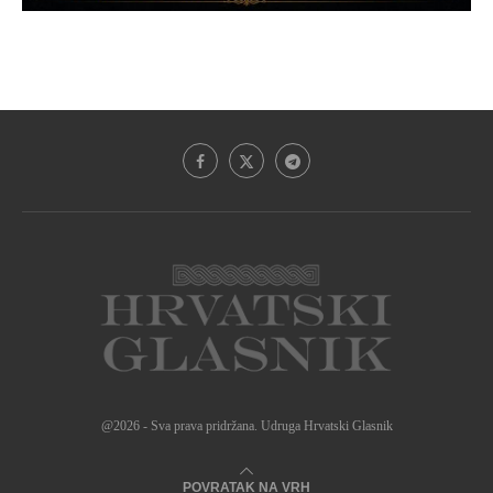
@2026 - Sva prava pridržana. Udruga Hrvatski Glasnik
POVRATAK NA VRH