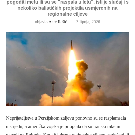
pogoditi metu ili su se "raspala u letu", isti je slučaj i s
nekoliko balističkih projektila usmjerenih na
regionalne ciljeve
objavio
Ante Rašić
3 lipnja, 2026
Neprijateljstva u Perzijskom zaljevu ponovno su se rasplamsala
u srijedu, a američka vojska je priopćila da su iranski raketni
napadi na Bahrein, Kuvajt i druge regionalne ciljeve osujećeni ili