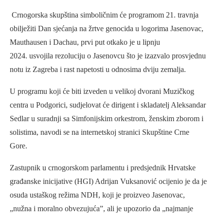
Crnogorska skupština simboličnim će programom 21. travnja
obilježiti Dan sjećanja na žrtve genocida u logorima Jasenovac,
Mauthausen i Dachau, prvi put otkako je u lipnju
2024. usvojila rezoluciju o Jasenovcu što je izazvalo prosvjednu
notu iz Zagreba i rast napetosti u odnosima dviju zemalja.
U programu koji će biti izveden u velikoj dvorani Muzičkog
centra u Podgorici, sudjelovat će dirigent i skladatelj Aleksandar
Sedlar u suradnji sa Simfonijskim orkestrom, ženskim zborom i
solistima, navodi se na internetskoj stranici Skupštine Crne
Gore.
Zastupnik u crnogorskom parlamentu i predsjednik Hrvatske
građanske inicijative (HGI) Adrijan Vuksanović ocijenio je da je
osuda ustaškog režima NDH, koji je proizveo Jasenovac,
„nužna i moralno obvezujuća”, ali je upozorio da „najmanje