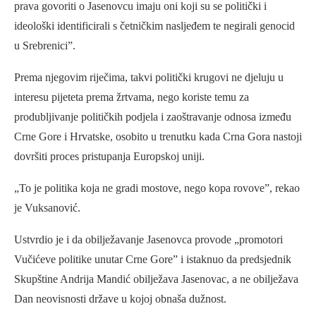
prava govoriti o Jasenovcu imaju oni koji su se politički i
ideološki identificirali s četničkim nasljeđem te negirali genocid
u Srebrenici”.
Prema njegovim riječima, takvi politički krugovi ne djeluju u
interesu pijeteta prema žrtvama, nego koriste temu za
produbljivanje političkih podjela i zaoštravanje odnosa između
Crne Gore i Hrvatske, osobito u trenutku kada Crna Gora nastoji
dovršiti proces pristupanja Europskoj uniji.
„To je politika koja ne gradi mostove, nego kopa rovove”, rekao
je Vuksanović.
Ustvrdio je i da obilježavanje Jasenovca provode „promotori
Vučićeve politike unutar Crne Gore” i istaknuo da predsjednik
Skupštine Andrija Mandić obilježava Jasenovac, a ne obilježava
Dan neovisnosti države u kojoj obnaša dužnost.