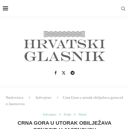
Naslovnica
Izdvojeno
Crna Gora u utorak obilježava genocid
u Jasenovcu
Izdvojeno
Svijet
Vijesti
CRNA GORA U UTORAK OBILJEŽAVA