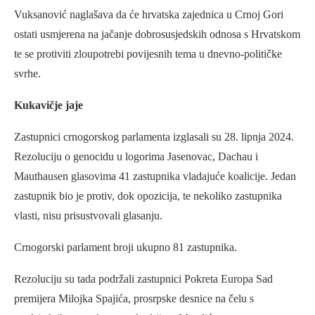
Vuksanović naglašava da će hrvatska zajednica u Crnoj Gori
ostati usmjerena na jačanje dobrosusjedskih odnosa s Hrvatskom
te se protiviti zloupotrebi povijesnih tema u dnevno-političke
svrhe.
Kukavičje jaje
Zastupnici crnogorskog parlamenta izglasali su 28. lipnja 2024.
Rezoluciju o genocidu u logorima Jasenovac, Dachau i
Mauthausen glasovima 41 zastupnika vladajuće koalicije. Jedan
zastupnik bio je protiv, dok opozicija, te nekoliko zastupnika
vlasti, nisu prisustvovali glasanju.
Crnogorski parlament broji ukupno 81 zastupnika.
Rezoluciju su tada podržali zastupnici Pokreta Europa Sad
premijera Milojka Spajića, prosrpske desnice na čelu s