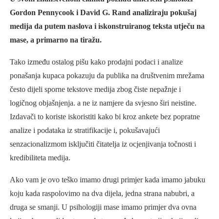
Gordon Pennycook i David G. Rand analiziraju pokušaj
medija da putem naslova i iskonstruiranog teksta utječu na
mase, a primarno na tiražu.
Tako između ostalog pišu kako prodajni podaci i analize
ponašanja kupaca pokazuju da publika na društvenim mrežama
često dijeli sporne tekstove medija zbog čiste nepažnje i
logičnog objašnjenja. a ne iz namjere da svjesno širi neistine.
Izdavači to koriste iskoristiti kako bi kroz ankete bez popratne
analize i podataka iz stratifikacije i, pokušavajući
senzacionalizmom isključiti čitatelja iz ocjenjivanja točnosti i
kredibiliteta medija.
Ako vam je ovo teško imamo drugi primjer kada imamo jabuku
koju kada raspolovimo na dva dijela, jedna strana nabubri, a
druga se smanji. U psihologiji mase imamo primjer dva ovna