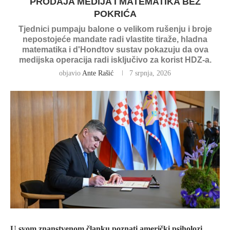
PRODAJA MEDIJA I MATEMATIKA BEZ
POKRIĆA
Tjednici pumpaju balone o velikom rušenju i broje
nepostojeće mandate radi vlastite tiraže, hladna
matematika i d'Hondtov sustav pokazuju da ova
medijska operacija radi isključivo za korist HDZ-a.
objavio
Ante Rašić
7 srpnja, 2026
U svom znanstvenom članku poznati američki psiholozi