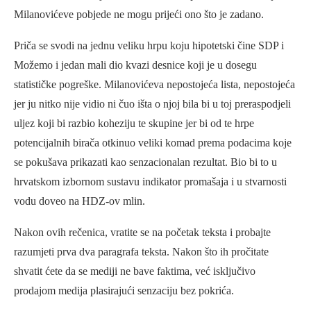
Milanovićeve pobjede ne mogu prijeći ono što je zadano.
Priča se svodi na jednu veliku hrpu koju hipotetski čine SDP i
Možemo i jedan mali dio kvazi desnice koji je u dosegu
statističke pogreške. Milanovićeva nepostojeća lista, nepostojeća
jer ju nitko nije vidio ni čuo išta o njoj bila bi u toj preraspodjeli
uljez koji bi razbio koheziju te skupine jer bi od te hrpe
potencijalnih birača otkinuo veliki komad prema podacima koje
se pokušava prikazati kao senzacionalan rezultat. Bio bi to u
hrvatskom izbornom sustavu indikator promašaja i u stvarnosti
vodu doveo na HDZ-ov mlin.
Nakon ovih rečenica, vratite se na početak teksta i probajte
razumjeti prva dva paragrafa teksta. Nakon što ih pročitate
shvatit ćete da se mediji ne bave faktima, već isključivo
prodajom medija plasirajući senzaciju bez pokrića.