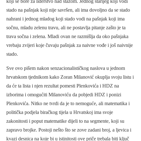
koji se bore za liderstvo nad stazom. Jednog starijeg koji vodi
stado na pašnjak koji nije savršen, ali ima dovoljno da se stado
nahrani i jednog mladog koji stado vodi na pašnjak koji ima
sočnu, mladu zelenu travu, ali ne postavlja pitanje zašto je ta
trava sočna i zelena. Mladi ovan ne razmišlja da oko pašnjaka
vrebaju zvijeri koje čuvaju pašnjak za naivne vođe i još naivnije
stado.
Sve ovo pišem nakon senzacionalističkog naslova u jednom
hrvatskom tjednikom kako Zoran Milanović okuplja svoju listu i
da će ta lista i njen rezultat pomesti Plenkovića i HDZ na
izborima i omogućiti Milanoviću da pobjedi HDZ i ponizi
Plenkovića. Nitko ne tvrdi da je to nemoguće, ali matematika i
politička podjela biračkog tijela u Hrvatskoj ima svoje
zakonitosti i poput matematike dijeli to na segmente, koji su
zapravo brojke. Postoji nešto što se zove zadani broj, a ljevica i
kvazi desnica na koje bi u istinitosti ove priče trebala biti ključ