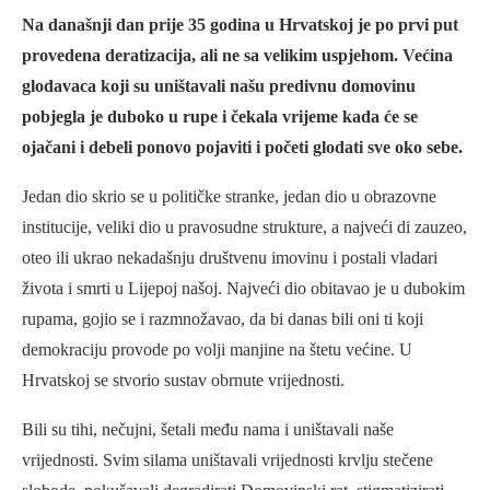
Na današnji dan prije 35 godina u Hrvatskoj je po prvi put
provedena deratizacija, ali ne sa velikim uspjehom. Većina
glodavaca koji su uništavali našu predivnu domovinu
pobjegla je duboko u rupe i čekala vrijeme kada će se
ojačani i debeli ponovo pojaviti i početi glodati sve oko sebe.
Jedan dio skrio se u političke stranke, jedan dio u obrazovne
institucije, veliki dio u pravosudne strukture, a najveći di zauzeo,
oteo ili ukrao nekadašnju društvenu imovinu i postali vladari
života i smrti u Lijepoj našoj. Najveći dio obitavao je u dubokim
rupama, gojio se i razmnožavao, da bi danas bili oni ti koji
demokraciju provode po volji manjine na štetu većine. U
Hrvatskoj se stvorio sustav obrnute vrijednosti.
Bili su tihi, nečujni, šetali među nama i uništavali naše
vrijednosti. Svim silama uništavali vrijednosti krvlju stečene