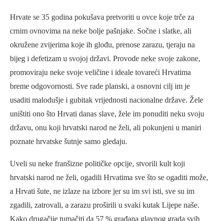
Hrvate se 35 godina pokušava pretvoriti u ovce koje trče za
crnim ovnovima na neke bolje pašnjake. Sočne i slatke, ali
okružene zvijerima koje ih glođu, prenose zarazu, tjeraju na
bijeg i defetizam u svojoj državi. Provode neke svoje zakone,
promoviraju neke svoje veličine i ideale tovareći Hrvatima
breme odgovornosti. Sve rade planski, a osnovni cilj im je
usaditi malodušje i gubitak vrijednosti nacionalne države. Žele
uništiti ono što Hrvati danas slave, žele im ponuditi neku svoju
državu, onu koji hrvatski narod ne želi, ali pokunjeni u maniri
poznate hrvatske šutnje samo gledaju.
Uveli su neke franšizne političke opcije, stvorili kult koji
hrvatski narod ne želi, ogadili Hrvatima sve što se ogaditi može,
a Hrvati šute, ne izlaze na izbore jer su im svi isti, sve su im
zgadili, zatrovali, a zarazu proširili u svaki kutak Lijepe naše.
Kako drugačije tumačiti da 57 % građana glavnog grada svih