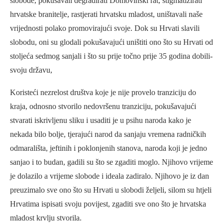
slobode, pokušavali degradirati Domovinski rat, stigmatizirati
hrvatske branitelje, rastjerati hrvatsku mladost, uništavali naše
vrijednosti polako promovirajući svoje. Dok su Hrvati slavili
slobodu, oni su glodali pokušavajući uništiti ono što su Hrvati od
stoljeća sedmog sanjali i što su prije točno prije 35 godina dobili-
svoju državu,
Koristeći nezrelost društva koje je nije provelo tranziciju do
kraja, odnosno stvorilo nedovršenu tranziciju, pokušavajući
stvarati iskrivljenu sliku i usaditi je u psihu naroda kako je
nekada bilo bolje, tjerajući narod da sanjaju vremena radničkih
odmarališta, jeftinih i poklonjenih stanova, naroda koji je jedno
sanjao i to budan, gadili su što se zgaditi moglo. Njihovo vrijeme
je dolazilo a vrijeme slobode i ideala zadiralo. Njihovo je iz dan
preuzimalo sve ono što su Hrvati u slobodi željeli, silom su htjeli
Hrvatima ispisati svoju povijest, zgaditi sve ono što je hrvatska
mladost krvlju stvorila.