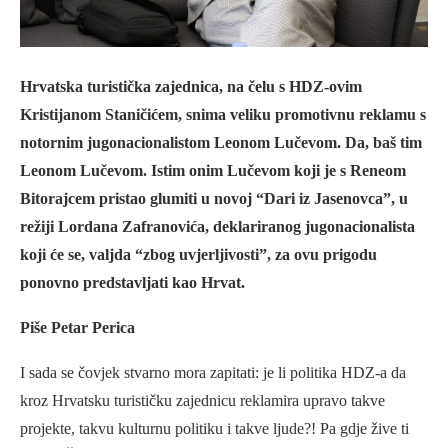
Hrvatska turistička zajednica, na čelu s HDZ-ovim
Kristijanom Staničićem, snima veliku promotivnu reklamu s
notornim jugonacionalistom Leonom Lučevom. Da, baš tim
Leonom Lučevom. Istim onim Lučevom koji je s Reneom
Bitorajcem pristao glumiti u novoj “Dari iz Jasenovca”, u
režiji Lordana Zafranovića, deklariranog jugonacionalista
koji će se, valjda “zbog uvjerljivosti”, za ovu prigodu
ponovno predstavljati kao Hrvat.
Piše Petar Perica
I sada se čovjek stvarno mora zapitati: je li politika HDZ-a da
kroz Hrvatsku turističku zajednicu reklamira upravo takve
projekte, takvu kulturnu politiku i takve ljude?! Pa gdje žive ti