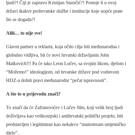
ljudi?! Čiji je zapravo Kristijan Staničić?! Postoje li u ovoj
državi ikakve prohrvatske službe i institucije koje uopće prate
što se događa?!
Aliii… to nije sve!
Glavni partner u reklami, koja očito cilja biti međunarodna i
globalno vidljiva, bit će novi hrvatski državljanin John
Malkovich!!! Pa će tako Leon Lučev, sa svojim likom, djelom i
“Možemo!” ideologijom, od hrvatske države pod vodstvom
HDZ-a dobiti pravi međunarodni “pečat ispravnosti”.
A što to u prijevodu znači?
To znači da će Zafranovićev i Lučev film, koji velik broj ljudi
doživljava kao velikosrpski i antihrvatski politički projekt, biti
predstavljen i legitimiran kao nekakvo “mainstream umjetničko
djelo”.