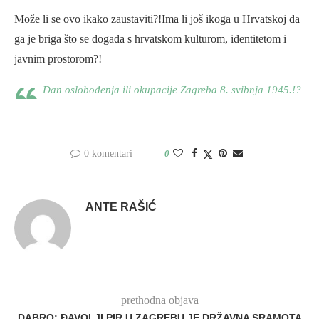
Može li se ovo ikako zaustaviti?!Ima li još ikoga u Hrvatskoj da
ga je briga što se događa s hrvatskom kulturom, identitetom i
javnim prostorom?!
Dan oslobođenja ili okupacije Zagreba 8. svibnja 1945.!?
0 komentari
0
ANTE RAŠIĆ
prethodna objava
DABRO: ĐAVOLJI PIR U ZAGREBU JE DRŽAVNA SRAMOTA