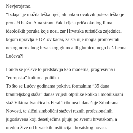
Nevjerojatno.
“Izdaja” je možda teška riječ, ali nakon ovakvih poteza teško je
pronaći blažu. A na stranu čak i cijela priča oko tog filma i
ideoloških poruka koje nosi, zar Hrvatska turistička zajednica,
kojom upravlja HDZ-ov kadar, zaista nije mogla promovirati
nekog normalnog hrvatskog glumca ili glumicu, nego baš Leona
Lučeva?!
I onda se još sve to predstavlja kao moderna, progresivna i
“europska” kulturna politika.
To što se Lučev godinama pokriva formalnim “35 dana
braniteljskog staža” danas vrijedi otprilike koliko i mobilizirani
staž Viktora Ivančića iz Feral Tribunea i današnje Srbobrana –
Novosti, te slični simbolični staževi raznih profesionalnih
jugoslavena koji desetljećima pljuju po svemu hrvatskom, a
uredno žive od hrvatskih institucija i hrvatskog novca.