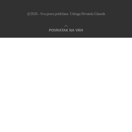
@2026 - Sva prava pridržana. Udruga Hrvatski Glasnik
POVRATAK NA VRH