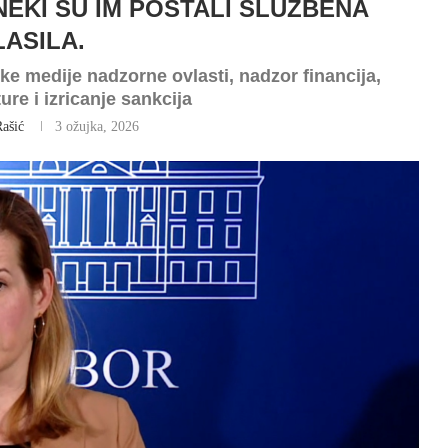
NEKI SU IM POSTALI SLUŽBENA
LASILA.
ke medije nadzorne ovlasti, nadzor financija,
ure i izricanje sankcija
Rašić
3 ožujka, 2026