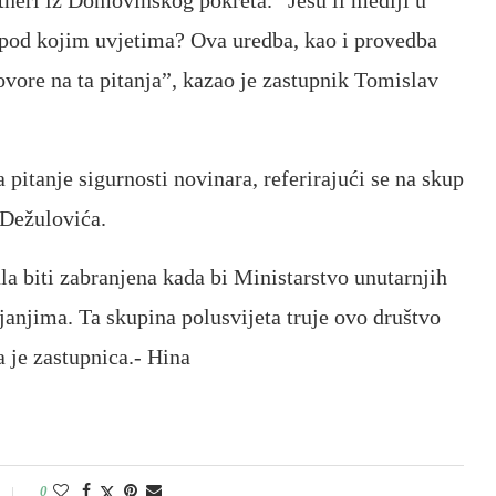
rtneri iz Domovinskog pokreta. “Jesu li mediji u
 i pod kojim uvjetima? Ova uredba, kao i provedba
ovore na ta pitanja”, kazao je zastupnik Tomislav
pitanje sigurnosti novinara, referirajući se na skup
 Dežulovića.
la biti zabranjena kada bi Ministarstvo unutarnjih
anjima. Ta skupina polusvijeta truje ovo društvo
a je zastupnica.- Hina
0