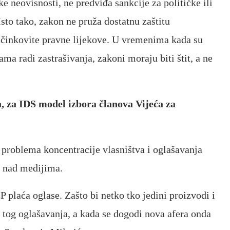
e neovisnosti, ne predviđa sankcije za političke ili
sto tako, zakon ne pruža dostatnu zaštitu
učinkovite pravne lijekove. U vremenima kada su
a radi zastrašivanja, zakoni moraju biti štit, a ne
, za IDS model izbora članova Vijeća za
problema koncentracije vlasništva i oglašavanja
e nad medijima.
 plaća oglase. Zašto bi netko tko jedini proizvodi i
d tog oglašavanja, a kada se dogodi nova afera onda