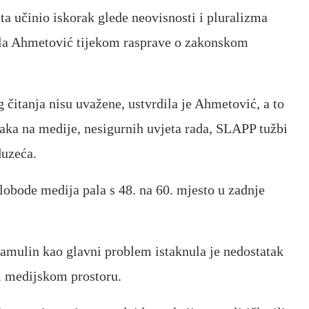
sta učinio iskorak glede neovisnosti i pluralizma
ela Ahmetović tijekom rasprave o zakonskom
g čitanja nisu uvažene, ustvrdila je Ahmetović, a to
saka na medije, nesigurnih uvjeta rada, SLAPP tužbi
duzeća.
slobode medija pala s 48. na 60. mjesto u zadnje
mulin kao glavni problem istaknula je nedostatak
m medijskom prostoru.