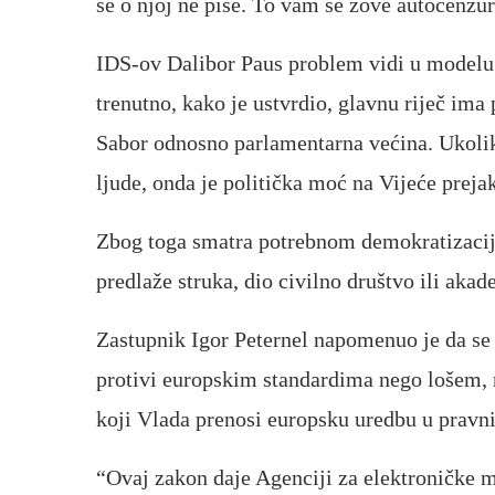
se o njoj ne piše. To vam se zove autocenzur
IDS-ov Dalibor Paus problem vidi u modelu 
trenutno, kako je ustvrdio, glavnu riječ ima 
Sabor odnosno parlamentarna većina. Ukolik
ljude, onda je politička moć na Vijeće preja
Zbog toga smatra potrebnom demokratizaciju
predlaže struka, dio civilno društvo ili aka
Zastupnik Igor Peternel napomenuo je da se
protivi europskim standardima nego lošem,
koji Vlada prenosi europsku uredbu u pravni
“Ovaj zakon daje Agenciji za elektroničke m