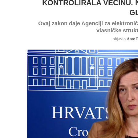
KONTROLIRALA VEĆINU. 
G
Ovaj zakon daje Agenciji za elektronič
vlasničke strukt
objavio
Ante 