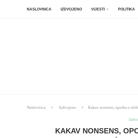
NASLOVNICA
IZDVOJENO
VIJESTI
POLITIKA
Naslovnica
Izdvojeno
Kakav nonsens, oporba o slobo
Izdv
KAKAV NONSENS, OPO