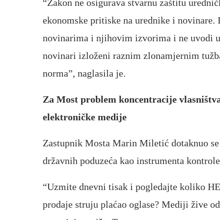
“Zakon ne osigurava stvarnu zaštitu uredničk
ekonomske pritiske na urednike i novinare. I
novinarima i njihovim izvorima i ne uvodi 
novinari izloženi raznim zlonamjernim tužbam
norma”, naglasila je.
Za Most problem koncentracije vlasništva
elektroničke medije
Zastupnik Mosta Marin Miletić dotaknuo se 
državnih poduzeća kao instrumenta kontrol
“Uzmite dnevni tisak i pogledajte koliko HEP
prodaje struju plaćao oglase? Mediji žive o