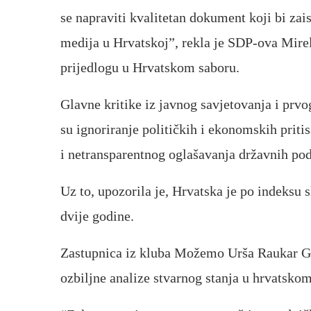
se napraviti kvalitetan dokument koji bi zai
medija u Hrvatskoj”, rekla je SDP-ova Mir
prijedlogu u Hrvatskom saboru.
Glavne kritike iz javnog savjetovanja i prvo
su ignoriranje političkih i ekonomskih priti
i netransparentnog oglašavanja državnih po
Uz to, upozorila je, Hrvatska je po indeksu 
dvije godine.
Zastupnica iz kluba Možemo Urša Raukar Ga
ozbiljne analize stvarnog stanja u hrvatsko