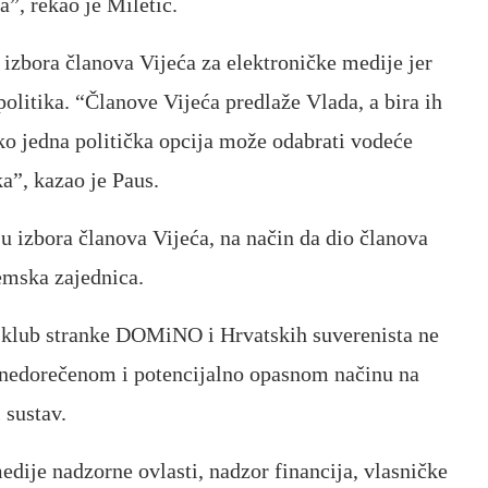
a”, rekao je Miletić.
izbora članova Vijeća za elektroničke medije jer
politika. “Članove Vijeća predlaže Vlada, a bira ih
o jedna politička opcija može odabrati vodeće
ka”, kazao je Paus.
 izbora članova Vijeća, na način da dio članova
demska zajednica.
 klub stranke DOMiNO i Hrvatskih suverenista ne
 nedorečenom i potencijalno opasnom načinu na
 sustav.
edije nadzorne ovlasti, nadzor financija, vlasničke