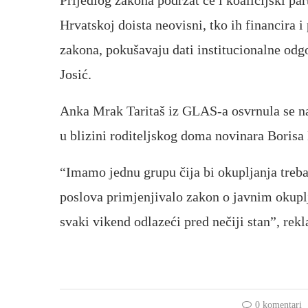
Prijedlog zakona podržat će i koalicijski pa
Hrvatskoj doista neovisni, tko ih financira
zakona, pokušavaju dati institucionalne odg
Josić.
Anka Mrak Taritaš iz GLAS-a osvrnula se na 
u blizini roditeljskog doma novinara Borisa
“Imamo jednu grupu čija bi okupljanja treba
poslova primjenjivalo zakon o javnim okuplj
svaki vikend odlazeći pred nečiji stan”, rekl
0 komentari