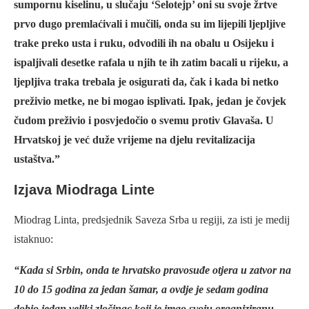
sumpornu kiselinu, u slučaju ‘Selotejp’ oni su svoje žrtve
prvo dugo premlaćivali i mučili, onda su im lijepili ljepljive
trake preko usta i ruku, odvodili ih na obalu u Osijeku i
ispaljivali desetke rafala u njih te ih zatim bacali u rijeku, a
ljepljiva traka trebala je osigurati da, čak i kada bi netko
preživio metke, ne bi mogao isplivati. Ipak, jedan je čovjek
čudom preživio i posvjedočio o svemu protiv Glavaša. U
Hrvatskoj je već duže vrijeme na djelu revitalizacija
ustaštva.”
Izjava Miodraga Linte
Miodrag Linta, predsjednik Saveza Srba u regiji, za isti je medij
istaknuo:
“Kada si Srbin, onda te hrvatsko pravosuđe otjera u zatvor na
10 do 15 godina za jedan šamar, a ovdje je sedam godina
dobio jedan veliki zločinac koji je imao svoju organiziranu