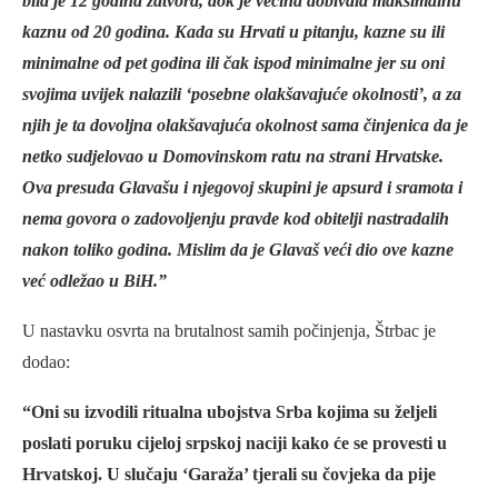
bila je 12 godina zatvora, dok je većina dobivala maksimalnu
kaznu od 20 godina. Kada su Hrvati u pitanju, kazne su ili
minimalne od pet godina ili čak ispod minimalne jer su oni
svojima uvijek nalazili ‘posebne olakšavajuće okolnosti’, a za
njih je ta dovoljna olakšavajuća okolnost sama činjenica da je
netko sudjelovao u Domovinskom ratu na strani Hrvatske.
Ova presuda Glavašu i njegovoj skupini je apsurd i sramota i
nema govora o zadovoljenju pravde kod obitelji nastradalih
nakon toliko godina. Mislim da je Glavaš veći dio ove kazne
već odležao u BiH.”
U nastavku osvrta na brutalnost samih počinjenja, Štrbac je
dodao:
“Oni su izvodili ritualna ubojstva Srba kojima su željeli
poslati poruku cijeloj srpskoj naciji kako će se provesti u
Hrvatskoj. U slučaju ‘Garaža’ tjerali su čovjeka da pije