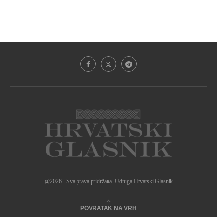
@2026 - Sva prava pridržana. Udruga Hrvatski Glasnik
POVRATAK NA VRH