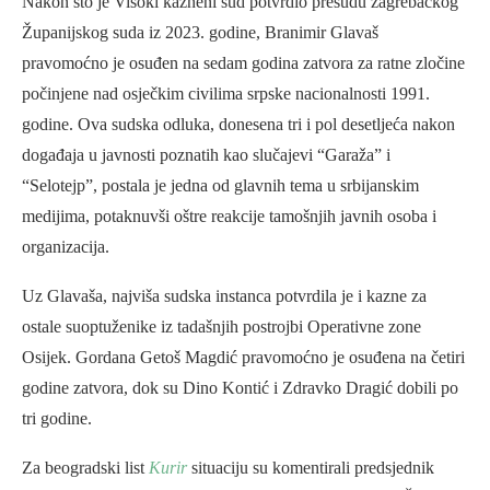
Nakon što je Visoki kazneni sud potvrdio presudu zagrebačkog
Županijskog suda iz 2023. godine, Branimir Glavaš
pravomoćno je osuđen na sedam godina zatvora za ratne zločine
počinjene nad osječkim civilima srpske nacionalnosti 1991.
godine. Ova sudska odluka, donesena tri i pol desetljeća nakon
događaja u javnosti poznatih kao slučajevi “Garaža” i
“Selotejp”, postala je jedna od glavnih tema u srbijanskim
medijima, potaknuvši oštre reakcije tamošnjih javnih osoba i
organizacija.
Uz Glavaša, najviša sudska instanca potvrdila je i kazne za
ostale suoptuženike iz tadašnjih postrojbi Operativne zone
Osijek. Gordana Getoš Magdić pravomoćno je osuđena na četiri
godine zatvora, dok su Dino Kontić i Zdravko Dragić dobili po
tri godine.
Za beogradski list
Kurir
situaciju su komentirali predsjednik