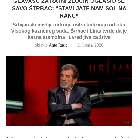
GLAVAŠU ZA RATNI ZLOČIN OGLASIO SE
SAVO ŠTRBAC: “STAVLJATE NAM SOL NA
RANU”
Srbijanski mediji i udruge oštro kritiziraju odluku
Visokog kaznenog suda: Štrbac i Linta tvrde da je
kazna sramotna i uvredljiva za žrtve
objavio
Ante Rašić
11 lipnja, 2026