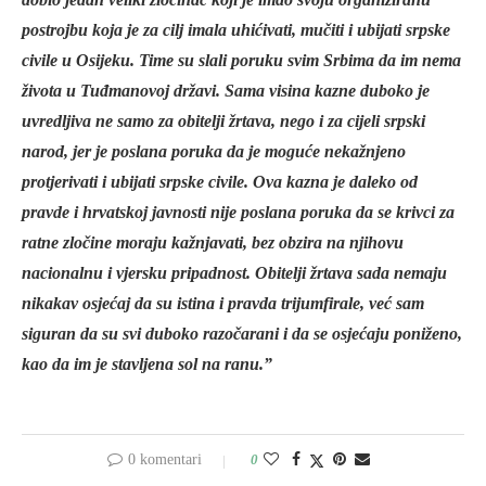
postrojbu koja je za cilj imala uhićivati, mučiti i ubijati srpske
civile u Osijeku. Time su slali poruku svim Srbima da im nema
života u Tuđmanovoj državi. Sama visina kazne duboko je
uvredljiva ne samo za obitelji žrtava, nego i za cijeli srpski
narod, jer je poslana poruka da je moguće nekažnjeno
protjerivati i ubijati srpske civile. Ova kazna je daleko od
pravde i hrvatskoj javnosti nije poslana poruka da se krivci za
ratne zločine moraju kažnjavati, bez obzira na njihovu
nacionalnu i vjersku pripadnost. Obitelji žrtava sada nemaju
nikakav osjećaj da su istina i pravda trijumfirale, već sam
siguran da su svi duboko razočarani i da se osjećaju poniženo,
kao da im je stavljena sol na ranu.”
0 komentari
0