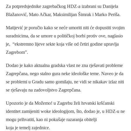
Za potpredsjednike zagrebačkog HDZ-a izabrani su Danijela
Blažanović, Mato Ačkar, Maksimilijan Šimrak i Marko Periša.
Matijević je poručio kako se neće umoriti niti će dopustiti svojim
suradnicima, da se umore u političkoj borbi protiv ove, naglasio
je, “ekstremno lijeve sekte koja više od četiri godine upravlja
Zagrebom”.
Dodao je kako aktualna gradska vlast ne zna rješavati probleme
Zagrepčana, nego stalno gura neke ideološke teme. Naveo je da
se problemi u Gradu samo gomilaju, ne vidi se nikakav izlaz niti
se rješavaju na zadovoljstvo Zagrepčana.
Upozorio je da Možemo! u Zagrebu želi hrvatski kršćanski
identitet zamijeniti woke ideologijom, što, dodao je, u HDZ-u ne
mogu prihvatiti, kao ni pokušaje razaranja obitelji
koja je temelj zajednice.