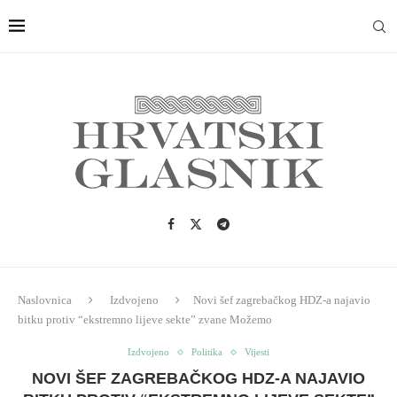
Naslovnica
Izdvojeno
Novi šef zagrebačkog HDZ-a najavio
bitku protiv “ekstremno lijeve sekte” zvane Možemo
Izdvojeno
Politika
Vijesti
NOVI ŠEF ZAGREBAČKOG HDZ-A NAJAVIO