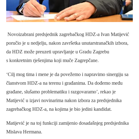
Novoizabrani predsjednik zagrebačkog HDZ-a Ivan Matijević
poručio je u nedjelju, nakon završetka unutarstranačkih izbora,
da HDZ može preuzeti upravljanje u Gradu Zagrebu
s konkretnim rješenjima koji muče Zagrepčane.
‘Cilj mog tima i mene je da povežemo i napravimo sinergiju sa
članstvom HDZ-a na terenu i građanima. Da dođemo među
građane, slušamo problematiku i razgovaramo’, rekao je
Matijević u izjavi novinarima nakon izbora za predsjednika
zagrebačkog HDZ-a, na kojima je bio jedini kandidat.
Matijević je na toj funkciji zamijenio dosadašnjeg predsjednika
Mislava Hermana.