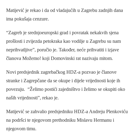
Matijević je rekao i da od vladajućih u Zagrebu zadnjih dana
ima pokušaja cenzure.
“Zagreb je srednjoeuropski grad i povratak nekakvih sjena
prošlosti i zvijezda petokraka kao vodilje u Zagrebu su nam
neprihvatljive”, poručio je. Također, neće prihvatiti i izjave
članova Možemo! koji Domovinski rat nazivaju mitom.
Novi predsjednik zagrebačkog HDZ-a pozvao je članove
stranke i Zagrepčane da se okupe i dijele vrijednosti koje ih
povezuju. “Želimo postići zajedništvo i želimo se okupiti oko
naših vrijednosti”, rekao je.
Matijević se zahvalio predsjedniku HDZ-a Andreju Plenkoviću
na podršci te njegovom prethodniku Mislavu Hermanu i
njegovom timu.