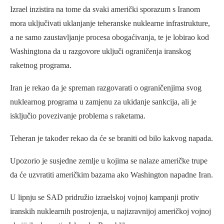
Izrael inzistira na tome da svaki američki sporazum s Iranom
mora uključivati ​​uklanjanje teheranske nuklearne infrastrukture,
a ne samo zaustavljanje procesa obogaćivanja, te je lobirao kod
Washingtona da u razgovore uključi ograničenja iranskog
raketnog programa.
Iran je rekao da je spreman razgovarati o ograničenjima svog
nuklearnog programa u zamjenu za ukidanje sankcija, ali je
isključio povezivanje problema s raketama.
Teheran je također rekao da će se braniti od bilo kakvog napada.
Upozorio je susjedne zemlje u kojima se nalaze američke trupe
da će uzvratiti američkim bazama ako Washington napadne Iran.
U lipnju se SAD pridružio izraelskoj vojnoj kampanji protiv
iranskih nuklearnih postrojenja, u najizravnijoj američkoj vojnoj