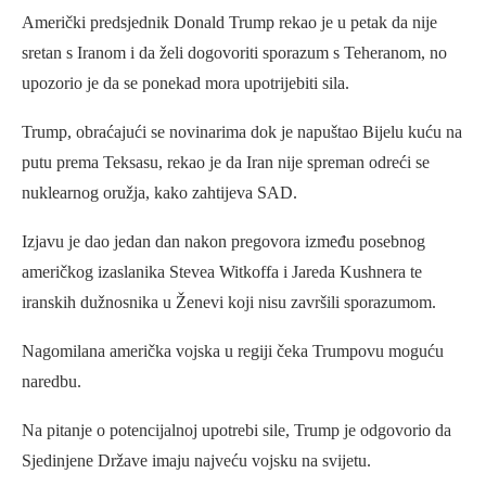
Američki predsjednik Donald Trump rekao je u petak da nije
sretan s Iranom i da želi dogovoriti sporazum s Teheranom, no
upozorio je da se ponekad mora upotrijebiti sila.
Trump, obraćajući se novinarima dok je napuštao Bijelu kuću na
putu prema Teksasu, rekao je da Iran nije spreman odreći se
nuklearnog oružja, kako zahtijeva SAD.
Izjavu je dao jedan dan nakon pregovora između posebnog
američkog izaslanika Stevea Witkoffa i Jareda Kushnera te
iranskih dužnosnika u Ženevi koji nisu završili sporazumom.
Nagomilana američka vojska u regiji čeka Trumpovu moguću
naredbu.
Na pitanje o potencijalnoj upotrebi sile, Trump je odgovorio da
Sjedinjene Države imaju najveću vojsku na svijetu.