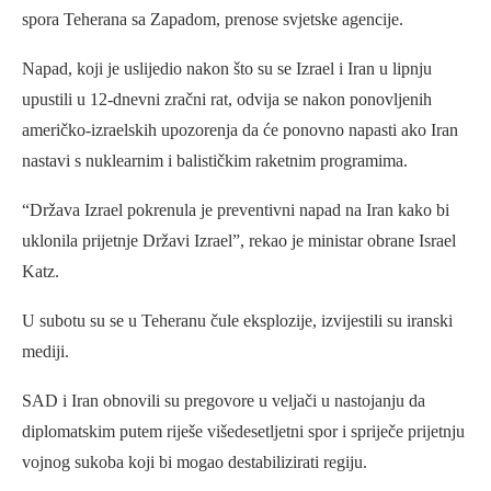
spora Teherana sa Zapadom, prenose svjetske agencije.
Napad, koji je uslijedio nakon što su se Izrael i Iran u lipnju
upustili u 12-dnevni zračni rat, odvija se nakon ponovljenih
američko-izraelskih upozorenja da će ponovno napasti ako Iran
nastavi s nuklearnim i balističkim raketnim programima.
“Država Izrael pokrenula je preventivni napad na Iran kako bi
uklonila prijetnje Državi Izrael”, rekao je ministar obrane Israel
Katz.
U subotu su se u Teheranu čule eksplozije, izvijestili su iranski
mediji.
SAD i Iran obnovili su pregovore u veljači u nastojanju da
diplomatskim putem riješe višedesetljetni spor i spriječe prijetnju
vojnog sukoba koji bi mogao destabilizirati regiju.