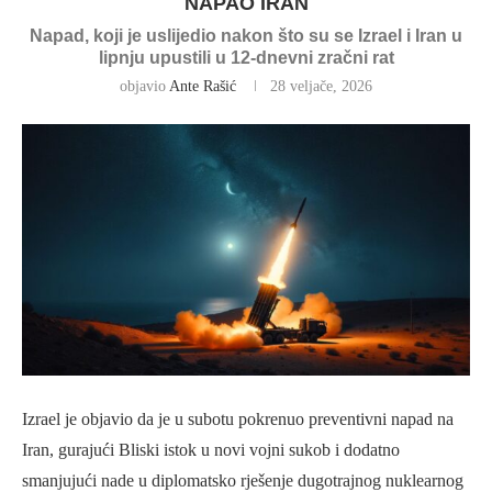
NAPAO IRAN
Napad, koji je uslijedio nakon što su se Izrael i Iran u
lipnju upustili u 12-dnevni zračni rat
objavio
Ante Rašić
28 veljače, 2026
Izrael je objavio da je u subotu pokrenuo preventivni napad na
Iran, gurajući Bliski istok u novi vojni sukob i dodatno
smanjujući nade u diplomatsko rješenje dugotrajnog nuklearnog