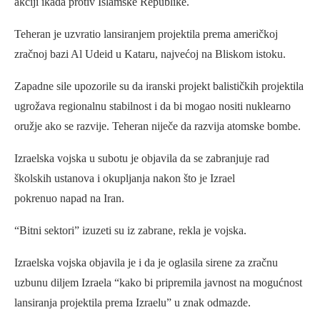
akciji ikada protiv Islamske Republike.
Teheran je uzvratio lansiranjem projektila prema američkoj
zračnoj bazi Al Udeid u Kataru, najvećoj na Bliskom istoku.
Zapadne sile upozorile su da iranski projekt balističkih projektila
ugrožava regionalnu stabilnost i da bi mogao nositi nuklearno
oružje ako se razvije. Teheran niječe da razvija atomske bombe.
Izraelska vojska u subotu je objavila da se zabranjuje rad
školskih ustanova i okupljanja nakon što je Izrael
pokrenuo napad na Iran.
“Bitni sektori” izuzeti su iz zabrane, rekla je vojska.
Izraelska vojska objavila je i da je oglasila sirene za zračnu
uzbunu diljem Izraela “kako bi pripremila javnost na mogućnost
lansiranja projektila prema Izraelu” u znak odmazde.