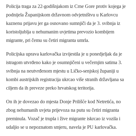
Policija traga za 22-godišnjakom iz Crne Gore protiv kojega je
podnijela Županijskom državnom odvjetništvu u Karlovcu
kaznenu prijavu jer ga osnovano sumnjiči da je 3. svibnja iz
koristoljublja u nehumanim uvjetima prevozio kombijem
migrante, pri čemu su četiri migranta umrla.
Policijska uprava karlovačka izvijestila je u ponedjeljak da je
istragom utvrđeno kako je osumnjičeni u večernjim satima 3.
svibnja na neutvrđenom mjestu u Ličko-senjskoj županiji u
kombi austrijskih registracija ukrcao više stranih državljana sa
ciljem da ih preveze preko hrvatskog teritorija.
On ih je dovezao do mjesta Donje Prilišće kod Netretića, no
zbog nehumanih uvjeta prijevoza na putu su četiri migranta
preminula. Vozač je trupla i žive migrante iskrcao iz vozila i
udaljio se u nepoznatom smjeru, navela je PU karlovačka.