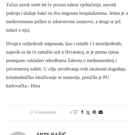
Točan uzrok smrti bit će poznat nakon vještačenja, navodi
policija i dodaje kako su dva migranta hospitalizirana. Jedan je u
međuvremenu pušten iz zdravstvene ustanove, a drugi se još
nalazi u njoj.
Dvojica ozlijeđenih migranata, kao i ostalih 13 neozlijeđenih,
najavili su da će zatražiti azil u Hrvatskoj, te je prema njima
postupano sukladno odredbama Zakona o međunarodnoj i
privremenoj zaštiti. U cilju utvrđivanja svih okolnosti događaja,
kriminalističko istraživanje se nastavlja, poručila je PU
karlovačka.- Hina
0 komentari
0
ANTE RAŠIĆ