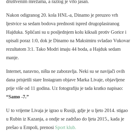
društvenim mrežama, a razlog je vrlo jasan.
Nakon odigranog 20. kola HNL-a, Dinamo je preuzeo vrh
ljestvice sa sedam bodova prednosti ispred drugoplasiranog
Hajduka. Splićani su u posljednjem kolu kiksali protiv Gorice i
upisali poraz 1:0, dok je Dinamo na Maksimiru svladao Vukovar
rezultatom 3:1. Tako Modri imaju 44 boda, a Hajduk sedam
manje.
Internet, naravno, ništa ne zaboravlja. Neki su se navijači ovih
dana prisjetili stare Instagram objave Marka Livaje, objavljene
prije više od 11 godina. Uz fotografiju je tada kratko napisao:
“Samo -7.”
U to vrijeme Livaja je igrao u Rusiji, gdje je u ljeto 2014. stigao
u Rubin iz Kazanja, a ondje se zadržao do ljeta 2015., kada je
prešao u Empoli, prenosi
Sport klub.